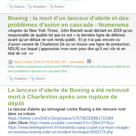
Airbus
Aviation
Avion
Boeing : la mort d'un lanceur d'alerte et des
problèmes d'avion en cascade - Numerama
«Auprès du New York Times, John Barnett avait déclaré en 2019 qu’un
responsable de qualité tel que lui est « la dernière ligne de défense
avant qu’un défaut ne soit rendu public. Et je n’ai pas encore vu
d’avion venant de Charleston [là où se trouve une ligne de production,
NDLR] sur lequel j’apposerais mon nom pour dire qu’il est sûr et en
état de vol. »»
-
Wed 13 Mar 2024 07:54:01 AM CET - permalink
-
https://www.numerama.com/vroom/1650870-boeing-la-mort-dun-lanceur-dalerte-et-
des-problemes-davion-en-cascade.html
Aviation
Avion
Le lanceur d'alerte de Boeing a été retrouvé
mort à Charleston après une rupture de
dépôt
Le lanceur d'alerte qui témoignait contre Boeing a été retrouvé mort
dans sa voiture.
https://twitter.com/DrEricDing/status/1767382335861715384
John Oliver
https://www.youtube.com/watch?v=Q8oCilY4szc
https://www.letelegramme.fr/monde/du-sang-coulait-sur-leurs-visages-
un-nouveau-boeing-subit-un-incident-technique-6542174.php