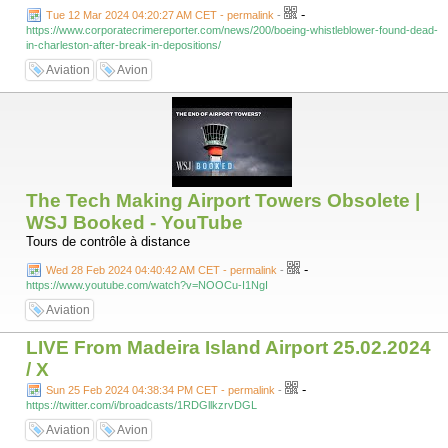
-
Tue 12 Mar 2024 04:20:27 AM CET - permalink
-
https://www.corporatecrimereporter.com/news/200/boeing-whistleblower-found-dead-
in-charleston-after-break-in-depositions/
Aviation
Avion
The Tech Making Airport Towers Obsolete |
WSJ Booked - YouTube
Tours de contrôle à distance
-
Wed 28 Feb 2024 04:40:42 AM CET - permalink
-
https://www.youtube.com/watch?v=NOOCu-I1NgI
Aviation
LIVE From Madeira Island Airport 25.02.2024
/ X
-
Sun 25 Feb 2024 04:38:34 PM CET - permalink
-
https://twitter.com/i/broadcasts/1RDGllkzrvDGL
Aviation
Avion