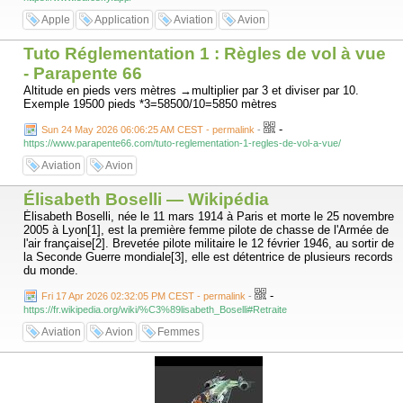
Apple
Application
Aviation
Avion
Tuto Réglementation 1 : Règles de vol à vue
- Parapente 66
Altitude en pieds vers mètres →multiplier par 3 et diviser par 10.
Exemple 19500 pieds *3=58500/10=5850 mètres
-
Sun 24 May 2026 06:06:25 AM CEST - permalink
-
https://www.parapente66.com/tuto-reglementation-1-regles-de-vol-a-vue/
Aviation
Avion
Élisabeth Boselli — Wikipédia
Élisabeth Boselli, née le 11 mars 1914 à Paris et morte le 25 novembre
2005 à Lyon[1], est la première femme pilote de chasse de l'Armée de
l'air française[2]. Brevetée pilote militaire le 12 février 1946, au sortir de
la Seconde Guerre mondiale[3], elle est détentrice de plusieurs records
du monde.
-
Fri 17 Apr 2026 02:32:05 PM CEST - permalink
-
https://fr.wikipedia.org/wiki/%C3%89lisabeth_Boselli#Retraite
Aviation
Avion
Femmes