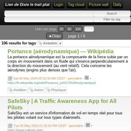
Lien de Dixie le trait plat
Login
Tag cloud
Picture wall
Daily
Links per page:
20
50
100
◄Older
page 1 / 6
106 results for tags
Aviation
x
Portance (aérodynamique) — Wikipédia
La portance aérodynamique est la composante de la force subie par un
corps en mouvement dans un fluide qui s'exerce perpendiculairement à
la direction du mouvement (au vent relatif). Cela concerne les
aérodynes (engins plus denses que l'air).
-
Sat 30 May 2026 05:32:35 AM CEST - permalink
-
https://fr.wikipedia.org/wiki/Portance_(a%C3%A9rodynamique)
Aviation
Avion
Physique
SafeSky | A Traffic Awareness App for All
Pilots
SafeSky est un service d'information de vol en temps réel pour tous
les pilotes volant sur tous types d'aéronefs.
-
Tue 26 May 2026 01:32:56 PM CEST - permalink
-
https://www.safesky.app/