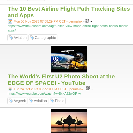
The 10 Best Airline Flight Path Tracking Sites
and Apps
-
Mon 06 Nov 2023 07:58:29 PM CET - permalink
-
https://www.makeuseof.com/tag/6-sites-view-maps-airline-flight-paths-bonus-mobile-
apps/
Aviation
Cartographie
The World’s First U2 Photo Shoot at the
EDGE OF SPACE! - YouTube
-
Tue 24 Oct 2023 08:55:01 PM CEST - permalink
-
https://www.youtube.com/watch?v=SxkA82wORtw
Avgeek
Aviation
Photo