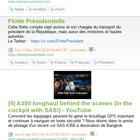
https://whatsoverhead.com/
Apple
Aviation
Avion
Flotte Présidentielle
Cette flotte compte sept avions et est chargée du transport du
président de la République, mais aussi des ministres et hautes
autorités.
Le Twitter :
https://x.com/FlottePresident
-
Tue 17 Dec 2024 02:33:50 AM CET - permalink
-
https://flottepresidentielle.com/
Aviation
Avion
France
Français
Président
(9) A350 longhaul behind the scenes (in the
cockpit with SAS!) - YouTube
Comment les équipages peuvent-ils gérer le brouillage GPS important
et continuer à naviguer en toute sécurité ? Nous étions dans le poste
de pilotage d'un récent vol SAS A350 à destination de Bangkok
-
Sun 07 Apr 2024 06:45:14 PM CEST - permalink
-
https://www.youtube.com/watch?v=4dG_Whxzdkk