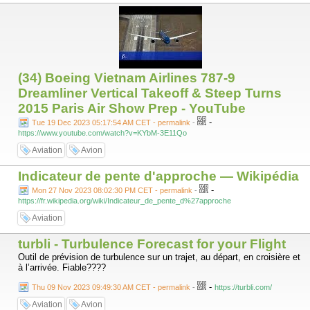
(34) Boeing Vietnam Airlines 787-9
Dreamliner Vertical Takeoff & Steep Turns
2015 Paris Air Show Prep - YouTube
-
Tue 19 Dec 2023 05:17:54 AM CET - permalink
-
https://www.youtube.com/watch?v=KYbM-3E11Qo
Aviation
Avion
Indicateur de pente d'approche — Wikipédia
-
Mon 27 Nov 2023 08:02:30 PM CET - permalink
-
https://fr.wikipedia.org/wiki/Indicateur_de_pente_d%27approche
Aviation
turbli - Turbulence Forecast for your Flight
Outil de prévision de turbulence sur un trajet, au départ, en croisière et
à l’arrivée. Fiable????
-
Thu 09 Nov 2023 09:49:30 AM CET - permalink
-
https://turbli.com/
Aviation
Avion