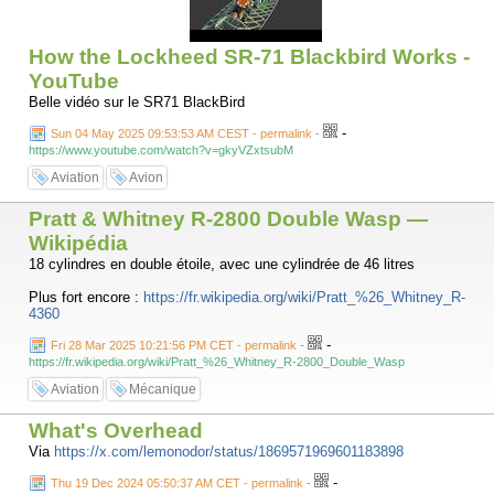
How the Lockheed SR-71 Blackbird Works -
YouTube
Belle vidéo sur le SR71 BlackBird
-
Sun 04 May 2025 09:53:53 AM CEST - permalink
-
https://www.youtube.com/watch?v=gkyVZxtsubM
Aviation
Avion
Pratt & Whitney R-2800 Double Wasp —
Wikipédia
18 cylindres en double étoile, avec une cylindrée de 46 litres
Plus fort encore :
https://fr.wikipedia.org/wiki/Pratt_%26_Whitney_R-
4360
-
Fri 28 Mar 2025 10:21:56 PM CET - permalink
-
https://fr.wikipedia.org/wiki/Pratt_%26_Whitney_R-2800_Double_Wasp
Aviation
Mécanique
What's Overhead
Via
https://x.com/lemonodor/status/1869571969601183898
-
Thu 19 Dec 2024 05:50:37 AM CET - permalink
-