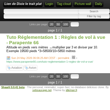
Lien de Dixie le trait plat
Login
Tag cloud
Picture wall
Daily
Links per page:
20
50
100
page 1 / 1
Tuto Réglementation 1 : Règles de vol à vue
- Parapente 66
Altitude en pieds vers mètres →multiplier par 3 et diviser par 10.
Exemple 19500 pieds *3=58500/10=5850 mètres
-
Sun 24 May 2026 06:06:25 AM CEST - permalink
-
https://www.parapente66.com/tuto-reglementation-1-regles-de-vol-a-vue/
Aviation
Avion
Links per page:
20
50
100
page 1 / 1
Shaarli 0.0.41 beta
- The personal, minimalist, super-fast, no-database delicious clone. By
sebsauvage.net
. Theme by
idleman.fr
.