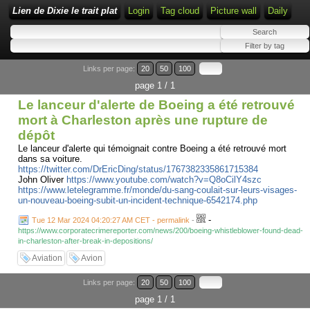
Lien de Dixie le trait plat
Login
Tag cloud
Picture wall
Daily
Links per page:
20
50
100
page 1 / 1
Le lanceur d'alerte de Boeing a été retrouvé
mort à Charleston après une rupture de
dépôt
Le lanceur d'alerte qui témoignait contre Boeing a été retrouvé mort
dans sa voiture.
https://twitter.com/DrEricDing/status/1767382335861715384
John Oliver
https://www.youtube.com/watch?v=Q8oCilY4szc
https://www.letelegramme.fr/monde/du-sang-coulait-sur-leurs-visages-
un-nouveau-boeing-subit-un-incident-technique-6542174.php
-
Tue 12 Mar 2024 04:20:27 AM CET - permalink
-
https://www.corporatecrimereporter.com/news/200/boeing-whistleblower-found-dead-
in-charleston-after-break-in-depositions/
Aviation
Avion
Links per page:
20
50
100
page 1 / 1