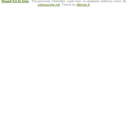
Shaarli 0.0.41 beta
- The personal, minimalist, super-fast, no-database delicious clone. By
sebsauvage.net
. Theme by
idleman.fr
.