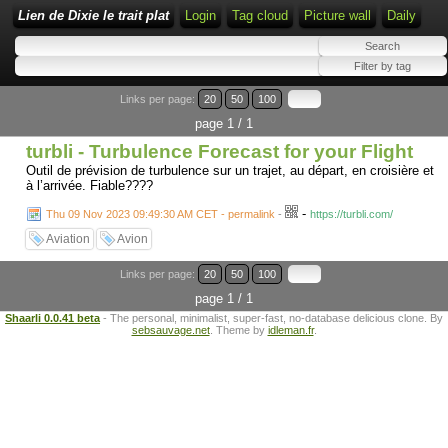
Lien de Dixie le trait plat
Login
Tag cloud
Picture wall
Daily
Links per page:
20
50
100
page 1 / 1
turbli - Turbulence Forecast for your Flight
Outil de prévision de turbulence sur un trajet, au départ, en croisière et
à l’arrivée. Fiable????
-
Thu 09 Nov 2023 09:49:30 AM CET - permalink
-
https://turbli.com/
Aviation
Avion
Links per page:
20
50
100
page 1 / 1
Shaarli 0.0.41 beta
- The personal, minimalist, super-fast, no-database delicious clone. By
sebsauvage.net
. Theme by
idleman.fr
.