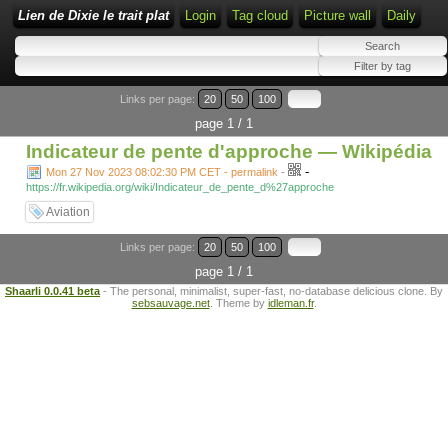
Lien de Dixie le trait plat
Login
Tag cloud
Picture wall
Daily
Links per page:
20
50
100
page 1 / 1
Indicateur de pente d'approche — Wikipédia
-
Mon 27 Nov 2023 08:02:30 PM CET - permalink
-
https://fr.wikipedia.org/wiki/Indicateur_de_pente_d%27approche
Aviation
Links per page:
20
50
100
page 1 / 1
Shaarli 0.0.41 beta
- The personal, minimalist, super-fast, no-database delicious clone. By
sebsauvage.net
. Theme by
idleman.fr
.