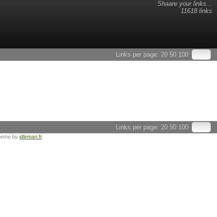
Shaare your links...
11618 links
Links per page:
20
50
100
Links per page:
20
50
100
heme by
idleman.fr
.