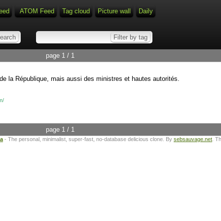
eed
ATOM Feed
Tag cloud
Picture wall
Daily
page 1 / 1
de la République, mais aussi des ministres et hautes autorités.
m/
page 1 / 1
ta
- The personal, minimalist, super-fast, no-database delicious clone. By
sebsauvage.net
. T