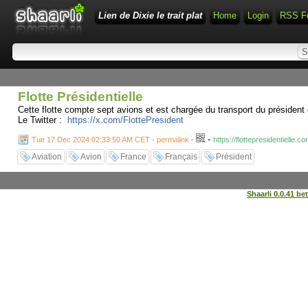
Lien de Dixie le trait plat
Home
Login
RSS F
Flotte Présidentielle
Cette flotte compte sept avions et est chargée du transport du président 
Le Twitter :
https://x.com/FlottePresident
-
Tue 17 Dec 2024 02:33:50 AM CET - permalink
-
https://flottepresidentielle.co
Aviation
Avion
France
Français
Président
Shaarli 0.0.41 be