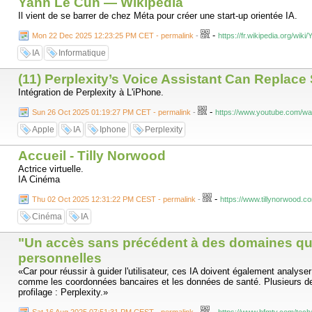
Yann Le Cun — Wikipédia
Il vient de se barrer de chez Méta pour créer une start-up orientée IA.
-
Mon 22 Dec 2025 12:23:25 PM CET - permalink
-
https://fr.wikipedia.org/wik
IA
Informatique
(11) Perplexity’s Voice Assistant Can Replace
Intégration de Perplexity à L'iPhone.
-
Sun 26 Oct 2025 01:19:27 PM CET - permalink
-
https://www.youtube.com/
Apple
IA
Iphone
Perplexity
Accueil - Tilly Norwood
Actrice virtuelle.
IA Cinéma
-
Thu 02 Oct 2025 12:31:22 PM CEST - permalink
-
https://www.tillynorwood.c
Cinéma
IA
"Un accès sans précédent à des domaines qui 
personnelles
«Car pour réussir à guider l'utilisateur, ces IA doivent également analys
comme les coordonnées bancaires et les données de santé. Plusieurs de ces 
profilage : Perplexity.»
-