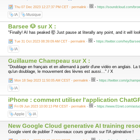
-
Thu 07 Dec 2023 12:27:37 PM CET - permalink
-
https://soundcloud.com/bro
IA
Musique
Barsee 🐶 sur X :
"Finally! AI has peaked 🤯 Just pause at literally any point, and it will
-
Tue 31 Oct 2023 08:39:09 AM CET - permalink
-
https://twitter.com/heyBar
IA
Guillaume Champeau sur X :
"Doublage en français et en allemand à partir d'une vidéo en anglais. La 
qu'un doublage, le mouvement des lèvres est aussi…" / X
-
Mon 18 Sep 2023 11:50:05 AM CEST - permalink
-
https://twitter.com/gcha
IA
iPhone : comment utiliser l'application ChatGP
-
Fri 09 Jun 2023 10:00:13 PM CEST - permalink
-
https://www.01net.com/astuc
Apple
IA
New Google Cloud generative AI training reso
Google vient de publier 7 nouveaux cours gratuits sur l'IA générative !