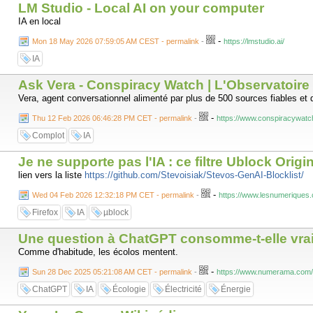
LM Studio - Local AI on your computer
IA en local
-
Mon 18 May 2026 07:59:05 AM CEST - permalink
-
https://lmstudio.ai/
IA
Ask Vera - Conspiracy Watch | L'Observatoire
Vera, agent conversationnel alimenté par plus de 500 sources fiables et
-
Thu 12 Feb 2026 06:46:28 PM CET - permalink
-
https://www.conspiracywatch
Complot
IA
Je ne supporte pas l'IA : ce filtre Ublock Or
lien vers la liste
https://github.com/Stevoisiak/Stevos-GenAI-Blocklist/
-
Wed 04 Feb 2026 12:32:18 PM CET - permalink
-
https://www.lesnumeriques.c
Firefox
IA
µblock
Une question à ChatGPT consomme-t-elle vra
Comme d'habitude, les écolos mentent.
-
Sun 28 Dec 2025 05:21:08 AM CET - permalink
-
https://www.numerama.com/s
ChatGPT
IA
Écologie
Électricité
Énergie