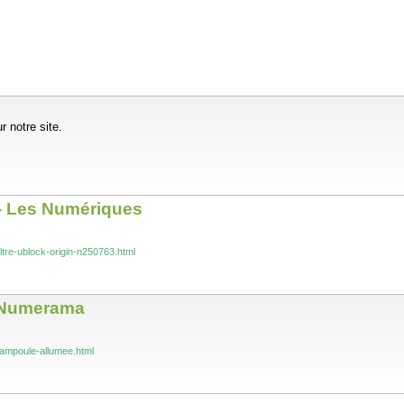
 notre site.
s - Les Numériques
ltre-ublock-origin-n250763.html
- Numerama
ampoule-allumee.html