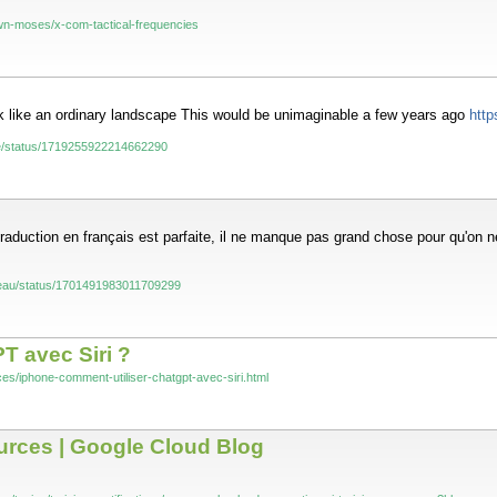
wn-moses/x-com-tactical-frequencies
 look like an ordinary landscape This would be unimaginable a few years ago
http
see/status/1719255922214662290
traduction en français est parfaite, il ne manque pas grand chose pour qu'on 
mpeau/status/1701491983011709299
T avec Siri ?
es/iphone-comment-utiliser-chatgpt-avec-siri.html
urces | Google Cloud Blog