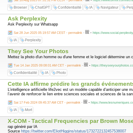
Sat 16 Aug 2025 07:51:31 PM CEST - permalink
-
https://www.bfmtv.com/tech
Browser
ChatGPT
Confidentialité
IA
Navigateur
Perp
Ask Perplexity
Ask Perplexity sur Whatsapp
-
Sat 28 Jun 2025 05:19:57 AM CEST - permalink
-
https://www.social.perplexit
IA
Perplexity
They See Your Photos
Mettez la photo d'un homme ou d'une femme et le logiciel détermine un 
-
Tue 14 Jan 2025 09:08:01 AM CET - permalink
-
https://theyseeyourphotos.c
Confidentialité
IA
Photo
Cette IA affirme prédire les grands événemen
L’intelligence artificielle life2vec est un modèle capable d’anticiper un
l’avenir de renforcer le lien entre sciences sociales et sciences de la san
-
Sat 17 Feb 2024 09:45:37 AM CET - permalink
-
https://www.lesnumeriques.co
IA
Mort
X-COM - Tactical Frequencies par Brown Mos
rap généré par IA
Source
https://twitter.com/EliotHiggins/status/1732722132457538007