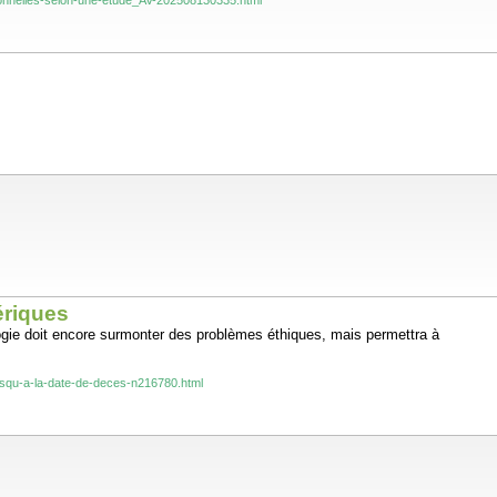
rsonnelles-selon-une-etude_AV-202508130335.html
ériques
ologie doit encore surmonter des problèmes éthiques, mais permettra à
jusqu-a-la-date-de-deces-n216780.html