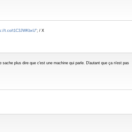
s://t.co/t1C3JWKbxU"
; / X
ne sache plus dire que c'est une machine qui parle. D'autant que ça n'est pas