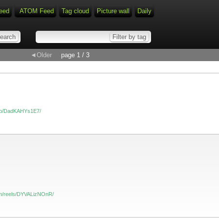
eed
ATOM Feed
Tag cloud
Picture wall
Daily
◄Older
page 1 / 3
m/p/DadKAHYs1E7/
om/reels/DYVALizNOnR/