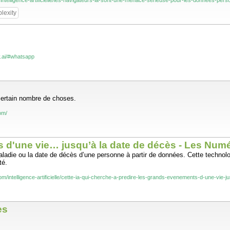
/intelligence-artificielle/les-navigateurs-ia-sont-une-menace-serieuse-pour-les-donnees-pe
lexity
y.ai/#whatsapp
certain nombre de choses.
om/
ts d'une vie… jusqu’à la date de décès - Les Num
e maladie ou la date de décès d’une personne à partir de données. Cette techn
té.
m/intelligence-artificielle/cette-ia-qui-cherche-a-predire-les-grands-evenements-d-une-vie-
es