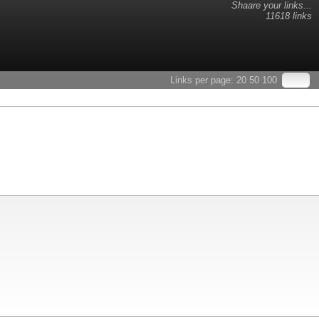
Shaare your links...
11618 links
Links per page:
20
50
100