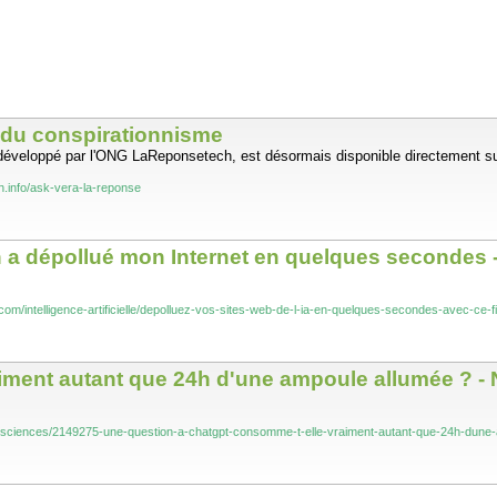
 du conspirationnisme
 développé par l'ONG LaReponsetech, est désormais disponible directement sur
.info/ask-vera-la-reponse
igin a dépollué mon Internet en quelques seconde
om/intelligence-artificielle/depolluez-vos-sites-web-de-l-ia-en-quelques-secondes-avec-ce-fi
iment autant que 24h d'une ampoule allumée ? 
ciences/2149275-une-question-a-chatgpt-consomme-t-elle-vraiment-autant-que-24h-dune-