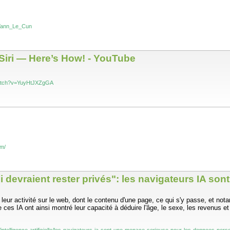
i/Yann_Le_Cun
 Siri — Here’s How! - YouTube
watch?v=YuyHtJXZgGA
om/
devraient rester privés": les navigateurs IA so
er leur activité sur le web, dont le contenu d'une page, ce qui s'y passe, et n
IA ont ainsi montré leur capacité à déduire l'âge, le sexe, les revenus et inté