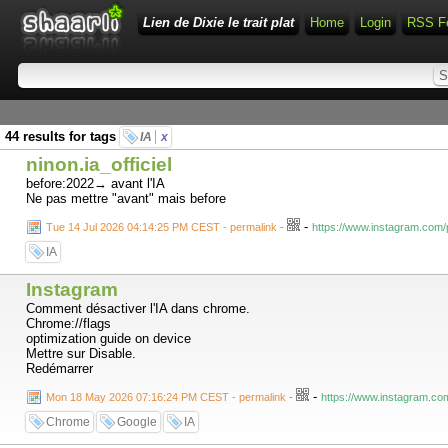
Lien de Dixie le trait plat
Home
Login
RSS F
44 results for tags
IA
x
ninon.ia_officiel
before:2022→ avant l'IA
Ne pas mettre "avant" mais before
-
Tue 14 Jul 2026 04:14:25 PM CEST - permalink
-
https://www.instagram.co
IA
Instagram
Comment désactiver l'IA dans chrome.
Chrome://flags
optimization guide on device
Mettre sur Disable.
Redémarrer
-
Mon 18 May 2026 07:16:24 PM CEST - permalink
-
https://www.instagram.c
Chrome
Google
IA