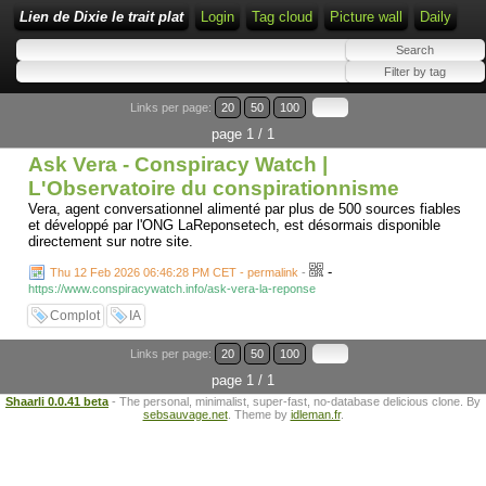
Lien de Dixie le trait plat
Login
Tag cloud
Picture wall
Daily
Links per page:
20
50
100
page 1 / 1
Ask Vera - Conspiracy Watch |
L'Observatoire du conspirationnisme
Vera, agent conversationnel alimenté par plus de 500 sources fiables
et développé par l'ONG LaReponsetech, est désormais disponible
directement sur notre site.
-
Thu 12 Feb 2026 06:46:28 PM CET - permalink
-
https://www.conspiracywatch.info/ask-vera-la-reponse
Complot
IA
Links per page:
20
50
100
page 1 / 1
Shaarli 0.0.41 beta
- The personal, minimalist, super-fast, no-database delicious clone. By
sebsauvage.net
. Theme by
idleman.fr
.