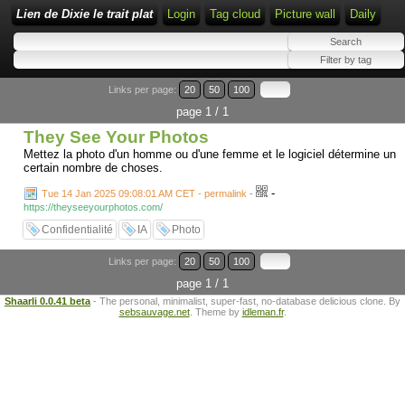
Lien de Dixie le trait plat
Login
Tag cloud
Picture wall
Daily
Links per page:
20
50
100
page 1 / 1
They See Your Photos
Mettez la photo d'un homme ou d'une femme et le logiciel détermine un
certain nombre de choses.
-
Tue 14 Jan 2025 09:08:01 AM CET - permalink
-
https://theyseeyourphotos.com/
Confidentialité
IA
Photo
Links per page:
20
50
100
page 1 / 1
Shaarli 0.0.41 beta
- The personal, minimalist, super-fast, no-database delicious clone. By
sebsauvage.net
. Theme by
idleman.fr
.