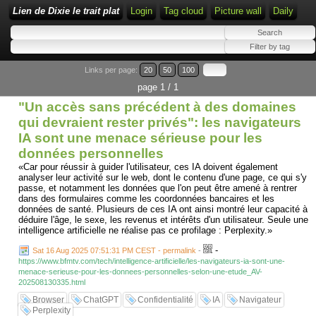
Lien de Dixie le trait plat
Login
Tag cloud
Picture wall
Daily
Links per page:
20
50
100
page 1 / 1
"Un accès sans précédent à des domaines
qui devraient rester privés": les navigateurs
IA sont une menace sérieuse pour les
données personnelles
«Car pour réussir à guider l'utilisateur, ces IA doivent également
analyser leur activité sur le web, dont le contenu d'une page, ce qui s'y
passe, et notamment les données que l'on peut être amené à rentrer
dans des formulaires comme les coordonnées bancaires et les
données de santé. Plusieurs de ces IA ont ainsi montré leur capacité à
déduire l'âge, le sexe, les revenus et intérêts d'un utilisateur. Seule une
intelligence artificielle ne réalise pas ce profilage : Perplexity.»
-
Sat 16 Aug 2025 07:51:31 PM CEST - permalink
-
https://www.bfmtv.com/tech/intelligence-artificielle/les-navigateurs-ia-sont-une-
menace-serieuse-pour-les-donnees-personnelles-selon-une-etude_AV-
202508130335.html
Browser
ChatGPT
Confidentialité
IA
Navigateur
Perplexity