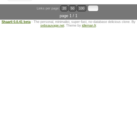
Links per page:
20
50
100
page 1 / 1
Shaarli 0.0.41 beta
- The personal, minimalist, super-fast, no-database delicious clone. By
sebsauvage.net
. Theme by
idleman.fr
.