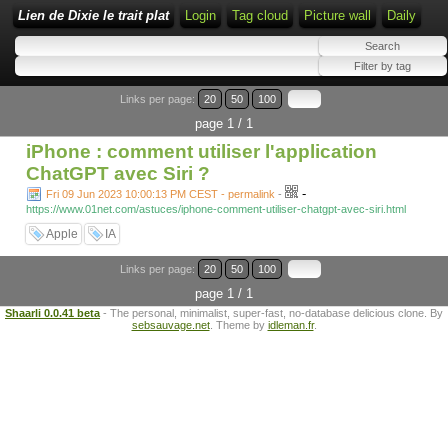
Lien de Dixie le trait plat
Login
Tag cloud
Picture wall
Daily
Links per page:
20
50
100
page 1 / 1
iPhone : comment utiliser l'application
ChatGPT avec Siri ?
-
Fri 09 Jun 2023 10:00:13 PM CEST - permalink
-
https://www.01net.com/astuces/iphone-comment-utiliser-chatgpt-avec-siri.html
Apple
IA
Links per page:
20
50
100
page 1 / 1
Shaarli 0.0.41 beta
- The personal, minimalist, super-fast, no-database delicious clone. By
sebsauvage.net
. Theme by
idleman.fr
.