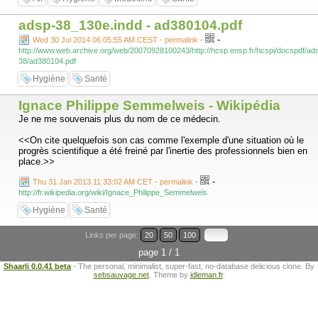
adsp-38_130e.indd - ad380104.pdf
-
Wed 30 Jul 2014 06:05:55 AM CEST - permalink
-
http://www.web.archive.org/web/20070928100243/http://hcsp.ensp.fr/hcspi/docspdf/ad
38/ad380104.pdf
Hygiène
Santé
Ignace Philippe Semmelweis - Wikipédia
Je ne me souvenais plus du nom de ce médecin.
<<On cite quelquefois son cas comme l'exemple d'une situation où le
progrès scientifique a été freiné par l'inertie des professionnels bien en
place.>>
-
Thu 31 Jan 2013 11:33:02 AM CET - permalink
-
http://fr.wikipedia.org/wiki/Ignace_Philippe_Semmelweis
Hygiène
Santé
Links per page:
20
50
100
page 1 / 1
Shaarli 0.0.41 beta
- The personal, minimalist, super-fast, no-database delicious clone. By
sebsauvage.net
. Theme by
idleman.fr
.