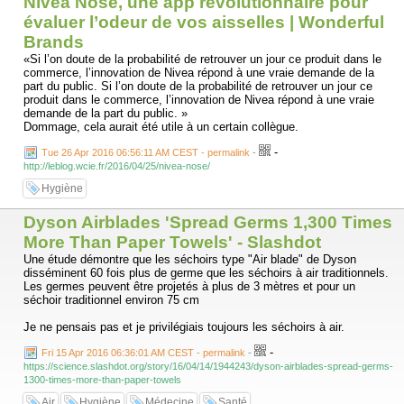
Nivea Nose, une app révolutionnaire pour
évaluer l’odeur de vos aisselles | Wonderful
Brands
«Si l’on doute de la probabilité de retrouver un jour ce produit dans le
commerce, l’innovation de Nivea répond à une vraie demande de la
part du public. Si l’on doute de la probabilité de retrouver un jour ce
produit dans le commerce, l’innovation de Nivea répond à une vraie
demande de la part du public. »
Dommage, cela aurait été utile à un certain collègue.
-
Tue 26 Apr 2016 06:56:11 AM CEST - permalink
-
http://leblog.wcie.fr/2016/04/25/nivea-nose/
Hygiène
Dyson Airblades 'Spread Germs 1,300 Times
More Than Paper Towels' - Slashdot
Une étude démontre que les séchoirs type "Air blade" de Dyson
disséminent 60 fois plus de germe que les séchoirs à air traditionnels.
Les germes peuvent être projetés à plus de 3 mètres et pour un
séchoir traditionnel environ 75 cm
Je ne pensais pas et je privilégiais toujours les séchoirs à air.
-
Fri 15 Apr 2016 06:36:01 AM CEST - permalink
-
https://science.slashdot.org/story/16/04/14/1944243/dyson-airblades-spread-germs-
1300-times-more-than-paper-towels
Air
Hygiène
Médecine
Santé