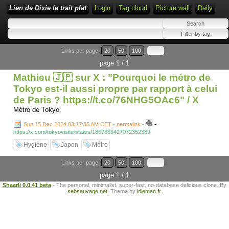
Lien de Dixie le trait plat
Login
Tag cloud
Picture wall
Daily
Links per page:
20
50
100
page 1 / 1
Mathieu 🇯🇵 sur X : "Pourquoi le métro de
Tokyo est-il aussi propre par rapport à celui
de Paris ? https://t.co/76NHG5OAc6" / X
Métro de Tokyo
-
Sun 15 Dec 2024 03:17:35 AM CET - permalink
-
https://x.com/tokyovisite/status/1867889427072352389
Hygiène
Japon
Métro
Links per page:
20
50
100
page 1 / 1
Shaarli 0.0.41 beta
- The personal, minimalist, super-fast, no-database delicious clone. By
sebsauvage.net
. Theme by
idleman.fr
.