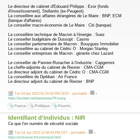
Le directeur de cabinet d'Edouard Philippe : Exor (fonds
d'investissement), Stellantis (ex-Peugeot).
La conseillère aux affaires étrangères de Le Maire : BNP, ECM
(banque d'affaires)
Le conseiller macro-économie de Le Maire : Citi (banque)
La conseillère technique de Macron à l'énergie : Suez
Le conseiller budgétaire de Dussopt : Casino
Le conseiller parlementaire de Macron : Bouygues Immobilier
La conseillère au cabinet de Cédric O : Morgan Stanley
Le conseiller entreprises de Macron : gérante chez Lazard
Le conseiller de Pannier-Runacher à l'industrie : Capgemini
La cheffe-adjointe du cabinet de Riester : CMA-CGM
Le directeur adjoint du cabinet de Cédric O : CMA-CGM
La conseillère de Djebbari : Air France
Le directeur adjoint du cabinet de Riester : BNP
Le conseiller com de Castex : Havas
-
Tue 04 Apr 2023 02:24:30 PM CEST - permalink
-
Le conseiller industrie de Parly : TotalEnergies
https://ecirtam.net/opennews/?Fsvprg
Ramon Fernandez, inspecteur des finances : CMA-CGM
Le "Monsieur Munition" de Lecornu : responsable des industriels du
France
Politique
Pourris
secteur
Identifiant d'individus : NIR
Alexis Kohler, secrétaire général de l'Elysée : il faudrait un
@Cdenquete
Ce que l'on numéro de sécurité sociale
entier sur le sujet. Ca tombe bien, il a été diffusé hier sur France 2.
-
https://www.france.tv/france-2/complement-d-enquete/4797286-alexis-
Tue 24 Jan 2023 12:46:44 PM CET - permalink
-
kohler-l-homme-de-l-ombre-du-president.html
https://xml.insee.fr/schema/nir.html