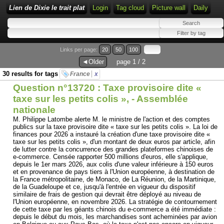
Lien de Dixie le trait plat
Login
Tag cloud
Picture wall
Daily
Links per page:
20
50
100
◄Older
page 1 / 2
30 results for tags
France
x
Question n°13720 : Taxe provisoire dite «
taxe sur les petits colis », - Assemblée
nationale
M. Philippe Latombe alerte M. le ministre de l'action et des comptes
publics sur la taxe provisoire dite « taxe sur les petits colis ». La loi de
finances pour 2026 a instauré la création d'une taxe provisoire dite «
taxe sur les petits colis », d'un montant de deux euros par article, afin
de lutter contre la concurrence des grandes plateformes chinoises de
e-commerce. Censée rapporter 500 millions d'euros, elle s'applique,
depuis le 1er mars 2026, aux colis d'une valeur inférieure à 150 euros
et en provenance de pays tiers à l'Union européenne, à destination de
la France métropolitaine, de Monaco, de La Réunion, de la Martinique,
de la Guadeloupe et ce, jusqu'à l'entrée en vigueur du dispositif
similaire de frais de gestion qui devrait être déployé au niveau de
l'Union européenne, en novembre 2026. La stratégie de contournement
de cette taxe par les géants chinois du e-commerce a été immédiate :
depuis le début du mois, les marchandises sont acheminées par avion