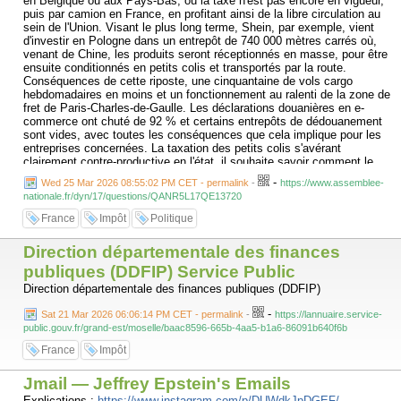
en Belgique ou aux Pays-Bas, où la taxe n'est pas encore en vigueur,
puis par camion en France, en profitant ainsi de la libre circulation au
sein de l'Union. Visant le plus long terme, Shein, par exemple, vient
d'investir en Pologne dans un entrepôt de 740 000 mètres carrés où,
venant de Chine, les produits seront réceptionnés en masse, pour être
ensuite conditionnés en petits colis et transportés par la route.
Conséquences de cette riposte, une cinquantaine de vols cargo
hebdomadaires en moins et un fonctionnement au ralenti de la zone de
fret de Paris-Charles-de-Gaulle. Les déclarations douanières en e-
commerce ont chuté de 92 % et certains entrepôts de dédouanement
sont vides, avec toutes les conséquences que cela implique pour les
entreprises concernées. La taxation des petits colis s'avérant
clairement contre-productive en l'état, il souhaite savoir comment le
Gouvernement envisage de remédier à cet effet boomerang qui n'a
-
Wed 25 Mar 2026 08:55:02 PM CET - permalink
-
https://www.assemblee-
malheureusement pas été anticipé.
nationale.fr/dyn/17/questions/QANR5L17QE13720
France
Impôt
Politique
Direction départementale des finances
publiques (DDFIP) Service Public
Direction départementale des finances publiques (DDFIP)
-
Sat 21 Mar 2026 06:06:14 PM CET - permalink
-
https://lannuaire.service-
public.gouv.fr/grand-est/moselle/baac8596-665b-4aa5-b1a6-86091b640f6b
France
Impôt
Jmail — Jeffrey Epstein's Emails
Explications :
https://www.instagram.com/p/DUWdkJpDGEF/