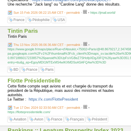
Une recherche "Jack lang" ou "Caroline Lang" donne des résultats.
-
Sun 15 Feb 2026 08:22:15 AM CET - permalink
-
https://jmail.world/
France
Pédophilie
USA
Tintin Paris
Tintin Paris
-
Thu 13 Nov 2025 06:06:36 AM CET - permalink
-
https://www.google.fr/maps/place/Rue+d'Aboukir,+75002+Paris/@48.8679217,2.347
pa.googleapis.com%2Fv1%2Fthumbnail%3Fcb_client%3Dmaps_sv.tactile%26w%3
0.8971886017233857%26panoid%3DUpFsVGBeZ7SHofpXDgJ0FQ%26yaw%3D351.97385
entry=ttu&g_ep=EgoyMDI1MTExMS4wIKXMDSoASAFQAw%3D%3D
BD
France
Paris
Flotte Présidentielle
Cette flotte compte sept avions et est chargée du transport du
président de la République, mais aussi des ministres et hautes
autorités.
Le Twitter :
https://x.com/FlottePresident
-
Tue 17 Dec 2024 02:33:50 AM CET - permalink
-
https://flottepresidentielle.com/
Aviation
Avion
France
Français
Président
Rankings :: Legatum Prosperity Index 2023