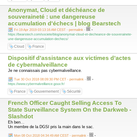
Anonymat, Cloud et déchéance de
souveraineté : une dangereuse
accumulation d'échecs | blog Bearstech
-
Fri 19 Apr 2019 03:13:16 AM CEST - permalink
-
https://bearstech.com/societe/blog/anonymat-cloud-et-decheance-de-souverainete-
une-dangereuse-accumulation-dechecs/
Cloud
France
Dispositif d’assistance aux victimes d’actes
de cybermalveillance
Je ne connaissais pas cybermalveillance.
-
Tue 30 Oct 2018 08:09:30 PM CET - permalink
-
https://www.cybermalveillance.gouv.fr/
France
Gouvernement
Sécurité
French Officer Caught Selling Access To
State Surveillance System On the Darkweb -
Slashdot
Eh ben…
Un membre de la DGSI pris la main dans le sac.
-
Mon 08 Oct 2018 04:34:49 AM CEST - permalink
-