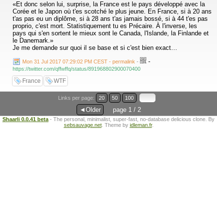
«Et donc selon lui, surprise, la France est le pays développé avec la
Corée et le Japon où t'es scotché le plus jeune. En France, si à 20 ans
t'as pas eu un diplôme, si à 28 ans t'as jamais bossé, si à 44 t'es pas
proprio, c'est mort. Statistiquement tu es Précaire. À l'inverse, les
pays qui s'en sortent le mieux sont le Canada, l'Islande, la Finlande et
le Danemark.»
Je me demande sur quoi il se base et si c'est bien exact…
-
Mon 31 Jul 2017 07:29:02 PM CEST - permalink
-
https://twitter.com/qffwffq/status/891968802900070400
France
WTF
Links per page:
20
50
100
◄Older
page 1 / 2
Shaarli 0.0.41 beta
- The personal, minimalist, super-fast, no-database delicious clone. By
sebsauvage.net
. Theme by
idleman.fr
.