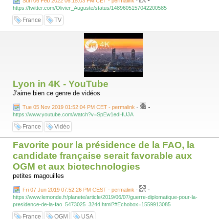
-
Sun 06 Feb 2022 06:15:03 PM CET - permalink
-
https://twitter.com/Olivier_Auguste/status/1489605157042200585
France
TV
Lyon in 4K - YouTube
J'aime bien ce genre de vidéos
-
Tue 05 Nov 2019 01:52:04 PM CET - permalink
-
https://www.youtube.com/watch?v=SpEw1edHUJA
France
Vidéo
Favorite pour la présidence de la FAO, la
candidate française serait favorable aux
OGM et aux biotechnologies
petites magouilles
-
Fri 07 Jun 2019 07:52:26 PM CEST - permalink
-
https://www.lemonde.fr/planete/article/2019/06/07/guerre-diplomatique-pour-la-
presidence-de-la-fao_5473025_3244.html?#Echobox=1559913085
France
OGM
USA