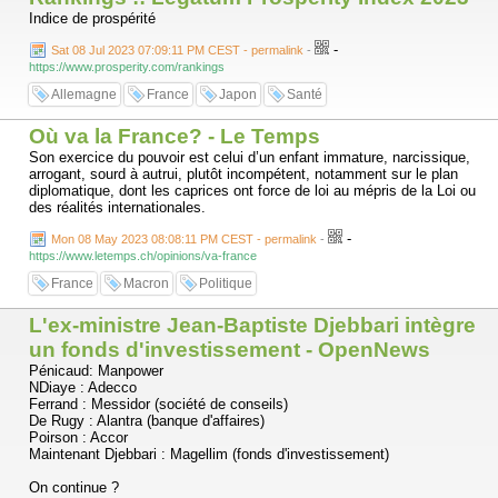
Indice de prospérité
-
Sat 08 Jul 2023 07:09:11 PM CEST - permalink
-
https://www.prosperity.com/rankings
Allemagne
France
Japon
Santé
Où va la France? - Le Temps
Son exercice du pouvoir est celui d’un enfant immature, narcissique,
arrogant, sourd à autrui, plutôt incompétent, notamment sur le plan
diplomatique, dont les caprices ont force de loi au mépris de la Loi ou
des réalités internationales.
-
Mon 08 May 2023 08:08:11 PM CEST - permalink
-
https://www.letemps.ch/opinions/va-france
France
Macron
Politique
L'ex-ministre Jean-Baptiste Djebbari intègre
un fonds d'investissement - OpenNews
Pénicaud: Manpower
NDiaye : Adecco
Ferrand : Messidor (société de conseils)
De Rugy : Alantra (banque d'affaires)
Poirson : Accor
Maintenant Djebbari : Magellim (fonds d'investissement)
On continue ?