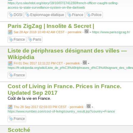
https://yro.slashdot.org/story/18/10/07/1741230/french-officer-caught-selling-
access-to-state-surveillance-system-on-the-darkweb
DGSI
Espionnage-étatique
France
Police
Paris ZigZag | Insolite & Secret |
-
Sat 28 Apr 2018 10:49:42 AM CEST - permalink
-
https://www.pariszigzag.fr/
France
Paris
Liste de périphrases désignant des villes —
Wikipédia
-
Fri 01 Dec 2017 12:11:22 PM CET - permalink
-
https://fr.wikipedia.org/wiki/Liste_de_p%C3%A9riphrases_d%C3%A9signant_des_ville
France
Cost of Living in France. Prices in France.
Updated Sep 2017
Coût de la vie en France.
-
Thu 28 Sep 2017 02:03:03 PM CEST - permalink
-
https://www.numbeo.com/cost-of-living/country_result.jsp?country=France
France
Scotché