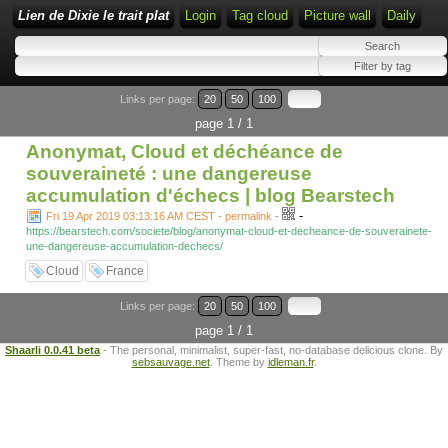
Lien de Dixie le trait plat
Login
Tag cloud
Picture wall
Daily
Links per page:
20
50
100
page 1 / 1
Anonymat, Cloud et déchéance de
souveraineté : une dangereuse
accumulation d'échecs | blog Bearstech
-
Fri 19 Apr 2019 03:13:16 AM CEST - permalink
-
https://bearstech.com/societe/blog/anonymat-cloud-et-decheance-de-souverainete-
une-dangereuse-accumulation-dechecs/
Cloud
France
Links per page:
20
50
100
page 1 / 1
Shaarli 0.0.41 beta
- The personal, minimalist, super-fast, no-database delicious clone. By
sebsauvage.net
. Theme by
idleman.fr
.