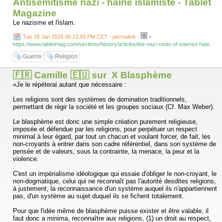
Antisémitisme nazi - haine islamiste - Tablet
Magazine
Le nazisme et l'islam.
-
Tue 28 Jan 2025 06:13:59 PM CET - permalink
-
https://www.tabletmag.com/sections/history/articles/the-nazi-roots-of-islamist-hate
Guerre
Religion
🇫🇷 Camille 🇪🇺 sur X Blasphème
«Je le répéterai autant que nécessaire :
Les religions sont des systèmes de domination traditionnels,
permettant de régir la société et les groupes sociaux (Cf. Max Weber).
Le blasphème est donc une simple création purement religieuse,
imposée et défendue par les religions, pour perpétuer un respect
minimal à leur égard, par tout un chacun et voulant forcer, de fait, les
non-croyants à entrer dans son cadre référentiel, dans son système de
pensée et de valeurs, sous la contrainte, la menace, la peur et la
violence.
C'est un impérialisme idéologique qui essaie d'obliger le non-croyant, le
non-dogmatique, celui qui ne reconnaît pas l'autorité desdites religions,
à justement, la reconnaissance d'un système auquel ils n'appartiennent
pas, d'un système au sujet duquel ils se fichent totalement.
Pour que l'idée même de blasphème puisse exister et être valable, il
faut donc a minima, reconnaître aux religions, (1) un droit au respect,