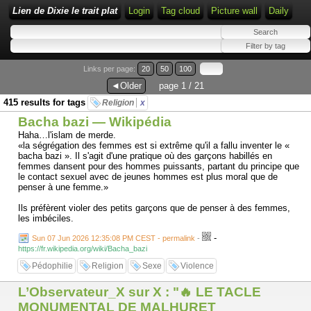
Lien de Dixie le trait plat
Login
Tag cloud
Picture wall
Daily
Links per page:
20
50
100
◄Older
page 1 / 21
415 results for tags
Religion
x
Bacha bazi — Wikipédia
Haha…l'islam de merde.
«la ségrégation des femmes est si extrême qu'il a fallu inventer le «
bacha bazi ». Il s'agit d'une pratique où des garçons habillés en
femmes dansent pour des hommes puissants, partant du principe que
le contact sexuel avec de jeunes hommes est plus moral que de
penser à une femme.»
Ils préfèrent violer des petits garçons que de penser à des femmes,
les imbéciles.
-
Sun 07 Jun 2026 12:35:08 PM CEST - permalink
-
https://fr.wikipedia.org/wiki/Bacha_bazi
Pédophilie
Religion
Sexe
Violence
L’Observateur_X sur X : "🔥 LE TACLE
MONUMENTAL DE MALHURET