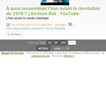
À quoi ressemblait l'Iran avant la révolution
de 1979 ? | Archive INA - YouTube
L'Iran avant la merde islamique
-
Tue 10 Sep 2024 11:13:14 AM CEST - permalink
-
https://www.youtube.com/watch?v=NCxLYNEgEAQ
Religion
Links per page:
20
50
100
◄Older
page 1 / 21
Shaarli 0.0.41 beta
- The personal, minimalist, super-fast, no-database delicious clone. By
sebsauvage.net
. Theme by
idleman.fr
.