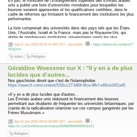
En juin, le ministère de l’Enseignement supérieur des Émirats arabes
unis a publié une liste d’universités mondiales pour lesquelles les
bourses seraient approuvées et les qualifications certifiées, dans le
cadre de réformes qui limitaient le financement des institutions les plus
performantes.
La liste comprenait des universités dans des pays tels que les États-
Unis, l’Australie, Israël et la France, mais pas le Royaume-Uni, qui
abrite de nombreuses institutions universitaires parmi les plus
prestigieuses du monde.
-
Sat 10 Jan 2026 09:05:47 AM CET - permalink
-
https://deleurme.net/liens/?
XEgQsw
L’exclusion des universités britanniques est liée à l’anxiété aux
Émirats arabes unis sur ce qu’elle considère comme le risque de
islam
Religion
radicalisation islamiste sur les campus britanniques, selon trois
personnes au fait du dossier.
Géraldine Woessner sur X : "Il y en a de plus
Lorsque les responsables britanniques ont interrogé l’absence
lucides que d'autres...
d’institutions britanniques sur la liste de juin, les responsables des
Nos gauchistes diront que c'est de l'islamophobie.
Émirats arabes unis ont déclaré que l’omission n’avait pas été une «
https://www.ft.com/content/f256cc27-b80f-4fce-88cf-e80cb2451ef5
surveillance », selon une personne ayant une connaissance directe
des discussions.
«Il y en a de plus lucides que d'autres...
Les Émirats arabes unis réduisent le financement des bourses
"[Les Émirats arabes unis] ne veulent pas que leurs enfants se
permettant aux étudiants de fréquenter les universités britanniques, par
radicalisent sur le campus", a ajouté la personne.
crainte de la radicalisation islamiste sur ces campus gangrénés par les
Frères Musulmans.»
En réponse, les responsables britanniques ont souligné l'importance de
la liberté académique, a déclaré la personne.
-
Sat 10 Jan 2026 08:51:39 AM CET - permalink
-
https://x.com/GeWoessner/status/2009608900480541013
En 2023-24, 70 étudiants des universités britanniques - issus d'une
population étudiante de l'enseignement supérieur global de près de
Religion