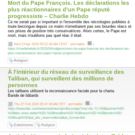
Mort du Pape François. Les déclarations les
plus réactionnaires d’un Pape réputé
progressiste – Charlie Hebdo
Ce ne serait pas si important si l'ensemble des nécrologies publiées à
toute berzingue depuis ce matin n'omettaient pas ses bourdes réacs et
ses prises de position très conservatrices. Alors certes, le Pape est
mort, mais n'oublions pas quel réac il était.
-
Wed 23 Apr 2025 05:52:36 AM CEST - permalink
-
https://charliehebdo.fr/2025/04/religions/mort-du-pape-francois-les-declarations-les-
plus-reactionnaires-dun-pape-repute-progressiste/
Religion
À l'intérieur du réseau de surveillance des
Taliban, qui surveillent des millions de
personnes
Les talibans utilisent la reconnaissance faciale pour la charia.
Bande de bâtards
-
Thu 27 Feb 2025 05:47:49 AM CET - permalink
-
https://www.bbc.com/news/articles/cjev9kzxeqqo?xtor=AL-71-%5Bpartner%5D-
%5Bbbc.news.twitter%5D-%5Bheadline%5D-%5Bnews%5D-%5Bbizdev%5D-
%5Bisapi%5D&at_bbc_team=editorial&at_format=link
Extrémisme
Religion