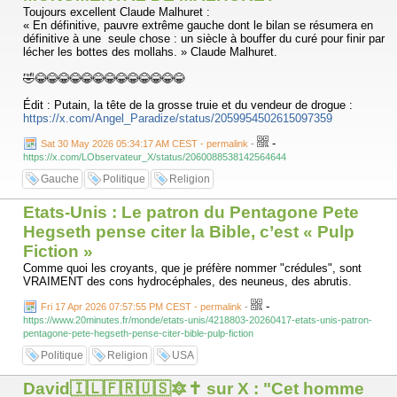
Toujours excellent Claude Malhuret :
« En définitive, pauvre extrême gauche dont le bilan se résumera en
définitive à une seule chose : un siècle à bouffer du curé pour finir par
lécher les bottes des mollahs. » Claude Malhuret.
🤣😂😂😂😂😂😂😂😂😂😂😂😂😂
Édit : Putain, la tête de la grosse truie et du vendeur de drogue :
https://x.com/Angel_Paradize/status/2059954502615097359
-
Sat 30 May 2026 05:34:17 AM CEST - permalink
-
https://x.com/LObservateur_X/status/2060088538142564644
Gauche
Politique
Religion
Etats-Unis : Le patron du Pentagone Pete
Hegseth pense citer la Bible, c’est « Pulp
Fiction »
Comme quoi les croyants, que je préfère nommer "crédules", sont
VRAIMENT des cons hydrocéphales, des neuneus, des abrutis.
-
Fri 17 Apr 2026 07:57:55 PM CEST - permalink
-
https://www.20minutes.fr/monde/etats-unis/4218803-20260417-etats-unis-patron-
pentagone-pete-hegseth-pense-citer-bible-pulp-fiction
Politique
Religion
USA
David🇮🇱🇫🇷🇺🇸🔯✝️ sur X : "Cet homme