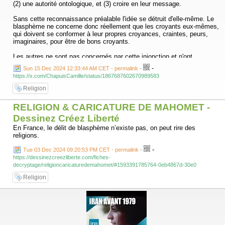
(2) une autorité ontologique, et (3) croire en leur message.
Sans cette reconnaissance préalable l'idée se détruit d'elle-même. Le
blasphème ne concerne donc réellement que les croyants eux-mêmes,
qui doivent se conformer à leur propres croyances, craintes, peurs,
imaginaires, pour être de bons croyants.
Les autres ne sont pas concernés par cette injonction et n'ont
absolument rien à respecter dans un système imaginaire qui ne les
-
Sun 15 Dec 2024 12:33:44 AM CET - permalink
-
concernent pas. Le non-croyant se fiche de plaire à vos idoles et se
https://x.com/ChapuisCamille/status/1867687602670989583
fichent de vos pudeurs.»
Religion
RELIGION & CARICATURE DE MAHOMET -
Dessinez Créez Liberté
En France, le délit de blasphème n’existe pas, on peut rire des
religions.
-
Tue 03 Dec 2024 09:20:53 PM CET - permalink
-
https://dessinezcreezliberte.com/fiches-
decryptage/religioncaricaturedemahomet/#1593391785764-0eb4867d-30e0
Religion