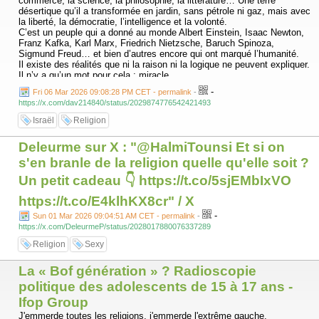
commerce, la science, la philosophie, la littérature… Une terre
désertique qu’il a transformée en jardin, sans pétrole ni gaz, mais avec
la liberté, la démocratie, l’intelligence et la volonté.
C’est un peuple qui a donné au monde Albert Einstein, Isaac Newton,
Franz Kafka, Karl Marx, Friedrich Nietzsche, Baruch Spinoza,
Sigmund Freud… et bien d’autres encore qui ont marqué l’humanité.
Il existe des réalités que ni la raison ni la logique ne peuvent expliquer.
Il n’y a qu’un mot pour cela : miracle.
Depuis deux ans et demi, ce peuple combat sur cinq fronts. On disait
-
Fri 06 Mar 2026 09:08:28 PM CET - permalink
-
qu’il s’épuiserait, qu’il allait s’effondrer… et pourtant, il surprend le
https://x.com/dav214840/status/2029874776542421493
monde en ouvrant un nouveau front contre un ennemi iranien qui fait
peur à beaucoup, même parmi les régimes arabes.
Israël
Religion
Ce peuple, malgré son petit nombre, possède le courage des nobles, la
sagesse des prophètes, la patience des justes et la détermination des
Deleurme sur X : "@HalmiTounsi Et si on
survivants. Comment pourrait-il en être autrement, quand on sait qu’ils
sont les descendants d’Abraham, Solomon, David, Moses, Jacob,
s'en branle de la religion quelle qu'elle soit ?
Joseph… et de 1523 prophètes et messagers issus de leur lignée.
Un petit cadeau 👇 https://t.co/5sjEMbIxVO
C’est un peuple qui a apporté au monde le monothéisme et la foi en un
seul Dieu. Un peuple animé par la soif de vivre, de travailler, d’innover
https://t.co/E4klhKX8cr" / X
et de se perpétuer, et qui perdure depuis plus de 4000 ans.
Vraiment, je ne trouve pas d’autre mot pour le décrire que : le peuple-
-
Sun 01 Mar 2026 09:04:51 AM CET - permalink
-
miracle.
https://x.com/DeleurmeP/status/2028017880076337289
Si les Arabes avaient une vision claire, ils choisiraient de s’unir à ce
Religion
Sexy
peuple, d’apprendre de lui, de coopérer avec lui… Peut-être
s’imprégneraient-ils alors de son savoir, de sa sagesse et de son sens
de l’honneur.
La « Bof génération » ? Radioscopie
Hassen Chalghoumi
politique des adolescents de 15 à 17 ans -
Imam
Ifop Group
J'emmerde toutes les religions, j'emmerde l'extrême gauche.