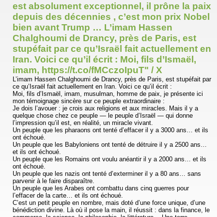
est absolument exceptionnel, il prône la paix
depuis des décennies , c’est mon prix Nobel
bien avant Trump … L’imam Hassen
Chalghoumi de Drancy, près de Paris, est
stupéfait par ce qu’Israël fait actuellement en
Iran. Voici ce qu’il écrit : Moi, fils d’Ismaël,
imam, https://t.co/fMCczoIpuT" / X
L’imam Hassen Chalghoumi de Drancy, près de Paris, est stupéfait par
ce qu’Israël fait actuellement en Iran. Voici ce qu’il écrit :
Moi, fils d’Ismaël, imam, musulman, homme de paix, je présente ici
mon témoignage sincère sur ce peuple extraordinaire :
Je dois l’avouer : je crois aux religions et aux miracles. Mais il y a
quelque chose chez ce peuple — le peuple d’Israël — qui donne
l’impression qu’il est, en réalité, un miracle vivant.
Un peuple que les pharaons ont tenté d’effacer il y a 3000 ans… et ils
ont échoué.
Un peuple que les Babyloniens ont tenté de détruire il y a 2500 ans…
et ils ont échoué.
Un peuple que les Romains ont voulu anéantir il y a 2000 ans… et ils
ont échoué.
Un peuple que les nazis ont tenté d’exterminer il y a 80 ans… sans
parvenir à le faire disparaître.
Un peuple que les Arabes ont combattu dans cinq guerres pour
l’effacer de la carte… et ils ont échoué.
C’est un petit peuple en nombre, mais doté d’une force unique, d’une
bénédiction divine. Là où il pose la main, il réussit : dans la finance, le