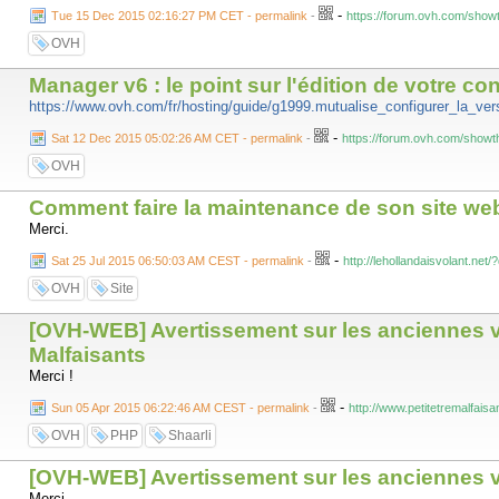
-
Tue 15 Dec 2015 02:16:27 PM CET - permalink
-
https://forum.ovh.com/show
OVH
Manager v6 : le point sur l'édition de votre c
https://www.ovh.com/fr/hosting/guide/g1999.mutualise_configurer_la_ve
-
Sat 12 Dec 2015 05:02:26 AM CET - permalink
-
https://forum.ovh.com/showt
OVH
Comment faire la maintenance de son site web
Merci.
-
Sat 25 Jul 2015 06:50:03 AM CEST - permalink
-
http://lehollandaisvolant.ne
OVH
Site
[OVH-WEB] Avertissement sur les anciennes ve
Malfaisants
Merci !
-
Sun 05 Apr 2015 06:22:46 AM CEST - permalink
-
http://www.petitetremalfais
OVH
PHP
Shaarli
[OVH-WEB] Avertissement sur les anciennes ve
Merci.