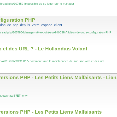
thread.php/107552-Impossible-de-se-loger-sur-le-manager
onfiguration PHP
rsion_de_php_depuis_votre_espace_client
hread.php/107485-Manager-v6-le-point-sur-l-%C3%A9dition-de-votre-configuration-PHP
 et des URL ? - Le Hollandais Volant
t/?d=2015/07/23/13/38/35-comment-faire-la-maintenance-de-son-site-web-et-des-url
rsions PHP - Les Petits Liens Malfaisants - Lien
ant.eu/shaarli/?ETncnw
rsions PHP - Les Petits Liens Malfaisants