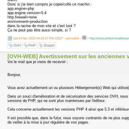
Donc si j'ai bien compris je copie/colle ce machin :
app.engine=php
app.engine.version=5.4
http.firewall=none
environment=production
dans la racine de mon site et c'est tout ?
Ça ne peut pas être aussi simple, si ?
-
Sat 04 Apr 2015 04:29:57 PM CEST - permalink
-
http://www.petitetremalfaisa
OVH
PHP
Shaarli
[OVH-WEB] Avertissement sur les anciennes 
Voi le mail que je viens de recevoir :
Bonjour,
Vous avez actuellement un ou plusieurs Hébergement(s) Web qui utilise
Dans un souci d'amélioration et de sécurisation des services OVH, nous 
versions de PHP, qui ne sont plus maintenues par l'éditeur.
Cela concerne actuellement les versions PHP 4 ainsi que 5.3 et inférieur
Il est possible que, dans le futur, nous soyons contraints de ne plus sup
de veiller à la mise à jour régulière de vos pages.