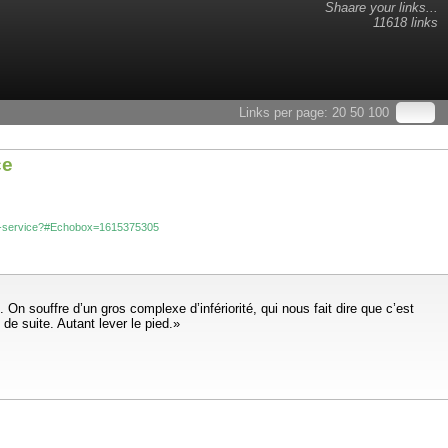
Shaare your links...
11618 links
Links per page:
20
50
100
ce
hors-service?#Echobox=1615375305
On souffre d’un gros complexe d’infériorité, qui nous fait dire que c’est
 de suite. Autant lever le pied.»