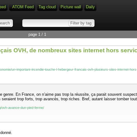
eed
ATOM Feed
Tag cloud
Picture wall
Daily
page 1 / 1
nçais OVH, de nombreux sites internet hors servi
/economie/un-important-incendie-touche-l-hebergeur-francais-ovh-plusieurs-sites-internet-
e genre. En France, on n’aime pas trop la réussite, ça parait souvent suspect. 
 seraient trop forts, trop avancés, trop riches. Bref, autant laisser tomber tout
og/ovh-avance-dun-pied-ferme/
 donné.