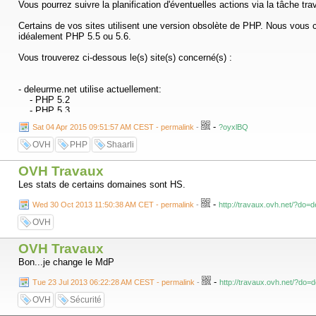
Vous pourrez suivre la planification d'éventuelles actions via la tâche tr
Certains de vos sites utilisent une version obsolète de PHP. Nous vous 
idéalement PHP 5.5 ou 5.6.
Vous trouverez ci-dessous le(s) site(s) concerné(s) :
- deleurme.net utilise actuellement:
- PHP 5.2
- PHP 5.3
-
Sat 04 Apr 2015 09:51:57 AM CEST - permalink
-
?oyxlBQ
Le support OVH ne pourra pas effectuer les opérations nécessaires sur vo
OVH
PHP
Shaarli
Pour vous aider dans la vérification de votre configuration PHP, et sa mis
OVH Travaux
Par ailleurs, l'utilisation d'une version PHP à jour vous permettra de p
Les stats de certains domaines sont HS.
-
Wed 30 Oct 2013 11:50:38 AM CET - permalink
-
http://travaux.ovh.net/?do=d
Merci de votre compréhension.>>
OVH
Merde, cela signifie t-il que je dois bidouiller dans la config de mon site ?
OVH Travaux
Je ne suis pas sorti de l'auberge.
Bon...je change le MdP
-
Tue 23 Jul 2013 06:22:28 AM CEST - permalink
-
http://travaux.ovh.net/?do=
OVH
Sécurité