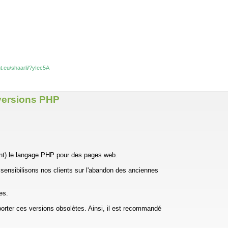
nt.eu/shaarli/?yIec5A
versions PHP
(nt) le langage PHP pour des pages web.
sensibilisons nos clients sur l'abandon des anciennes
es.
porter ces versions obsolètes. Ainsi, il est recommandé