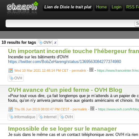
Lien de Dixie le trait plat
Home
Login
RSS F
10 results for tags
OVH
x
Un important incendie touche l'hébergeur fra
Incendie sur les bâtiments d'OVH
https://twitter.com/BobZeHareng/status/1369563084277374980
-
Wed 10 Mar 2021 12:48:14 PM CET - permalink
-
https://www.franceinter.fr
OVH
OVH avance d’un pied ferme - OVH Blog
«Pour tout vous dire, ça fait longtemps que je m’attends à un papier de c
foutu, qu’on n’y arrivera jamais face aux géants américains et chinois. Ils
-
Thu 06 Jun 2019 08:00:47 PM CEST - permalink
-
https://www.ovh.com/fr/bl
Informatique
Internet
OVH
Impossible de se loger sur le manager
Je suis dans le même cas et un contact téléphonique avec OVH n'a rien