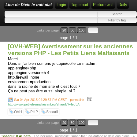
Lien de Dixie le trait plat
Login
Tag cloud
Picture wall
Daily
Links per page:
20
50
100
page 1 / 1
[OVH-WEB] Avertissement sur les anciennes
versions PHP - Les Petits Liens Malfaisants
Merci.
Donc si j'ai bien compris je copie/colle ce machin :
app.engine=php
app.engine.version=5.4
http.firewall=none
environment=production
dans la racine de mon site et c'est tout ?
Ça ne peut pas être aussi simple, si ?
-
Sat 04 Apr 2015 04:29:57 PM CEST - permalink
-
http://www.petitetremalfaisant.eu/shaarli/?yIec5A
OVH
PHP
Shaarli
Links per page:
20
50
100
page 1 / 1
Shaarli 0.0.41 beta
- The personal, minimalist, super-fast, no-database delicious clone. By