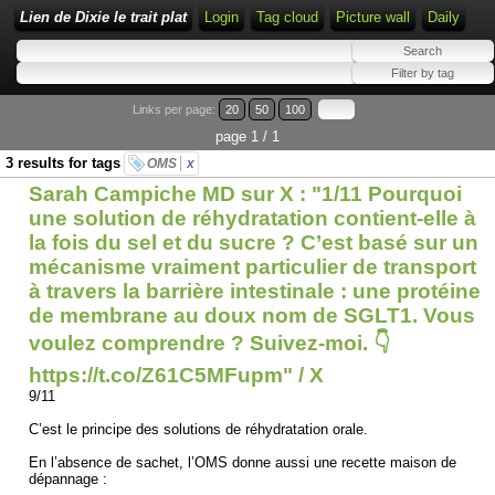
Lien de Dixie le trait plat
Login
Tag cloud
Picture wall
Daily
Links per page:
20
50
100
page 1 / 1
3 results for tags
OMS
x
Sarah Campiche MD sur X : "1/11 Pourquoi
une solution de réhydratation contient-elle à
la fois du sel et du sucre ? C’est basé sur un
mécanisme vraiment particulier de transport
à travers la barrière intestinale : une protéine
de membrane au doux nom de SGLT1. Vous
voulez comprendre ? Suivez-moi. 👇
https://t.co/Z61C5MFupm" / X
9/11
C’est le principe des solutions de réhydratation orale.
En l’absence de sachet, l’OMS donne aussi une recette maison de
dépannage :