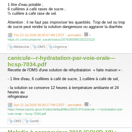
1 litre d’eau potable ;
6 cuillères à café rases de sucre ;
½ cuillère à café rase de sel.
Attention : il ne faut pas improviser les quantités. Trop de sel ou trop
de sucre peut rendre la solution dangereuse ou aggraver la diarrhée.
-
Thu 23 Jul 2026 06:50:07 AM CEST - permalink
-
https://x.com/campiche_sarah/status/2076360065192223110
Médecine
OMS
Urgence
canicule---r-hydratation-par-voie-orale---
hcsp-7034.pdf
Recette de l'OMS d'une solution de réhydratation « faite maison » :
- 1 litre d'eau, 6 cuillères à café de sucre, 1 cuillère à café de sel,
- la solution se conserve 12 heures à température ambiante et 24
heures au
réfrigérateur
-
Sun 12 Jul 2026 09:30:17 PM CEST - permalink
-
https://www.sports.gouv.fr/sites/default/files/2023-07/canicule---r-hydratation-par-
voie-orale---hcsp-7034.pdf
OMS
Santé