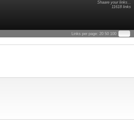
Shaare your links...
11618 links
Links per page:
20
50
100