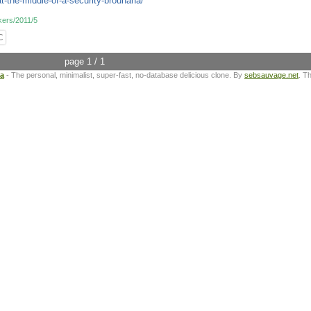
t-the-middle-of-a-security-brouhaha/
kers/2011/5
C
page 1 / 1
ta
- The personal, minimalist, super-fast, no-database delicious clone. By
sebsauvage.net
. T