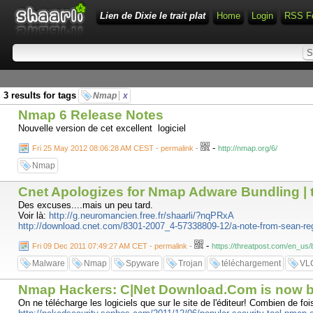
Lien de Dixie le trait plat
Home
Login
RSS F
3 results for tags
Nmap
x
Nmap 6 Release Notes
Nouvelle version de cet excellent logiciel
-
Fri 25 May 2012 08:06:28 AM CEST - permalink
-
http://nmap.org/6/
Nmap
Cnet Apologizes for Nmap Adware Bundling | 
Des excuses....mais un peu tard.
Voir là:
http://g.neuromancien.free.fr/shaarli/?nqPRxA
http://download.cnet.com/8301-2007_4-57338809-12/a-note-from-sean-reg
-
Fri 09 Dec 2011 07:49:27 AM CET - permalink
-
https://threatpost.com/en_us
Malware
Nmap
Spyware
Trojan
téléchargement
VL
Nmap Hackers: C|Net Download.Com is now b
On ne télécharge les logiciels que sur le site de l'éditeur! Combien de fois