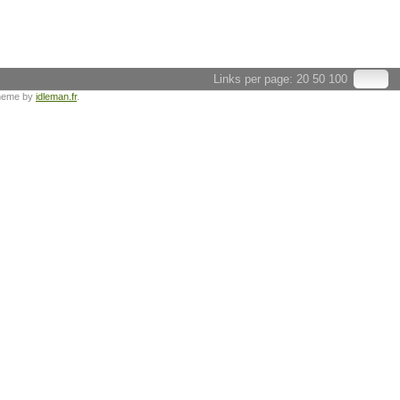
Links per page:
20
50
100
heme by
idleman.fr
.