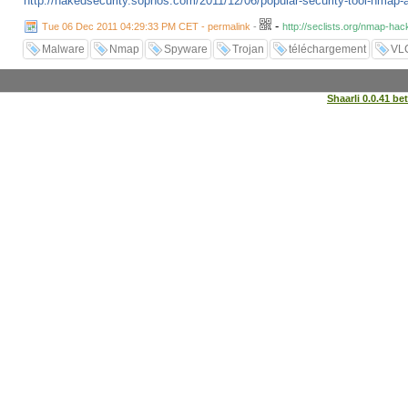
http://nakedsecurity.sophos.com/2011/12/06/popular-security-tool-nmap-a
-
Tue 06 Dec 2011 04:29:33 PM CET - permalink
-
http://seclists.org/nmap-hac
Malware
Nmap
Spyware
Trojan
téléchargement
VL
Shaarli 0.0.41 be