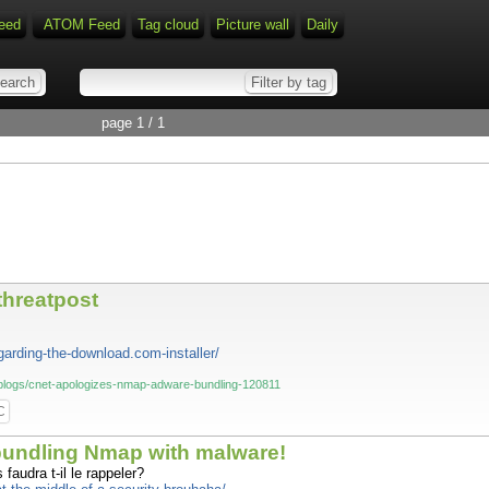
eed
ATOM Feed
Tag cloud
Picture wall
Daily
page 1 / 1
threatpost
arding-the-download.com-installer/
/blogs/cnet-apologizes-nmap-adware-bundling-120811
C
undling Nmap with malware!
 faudra t-il le rappeler?