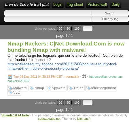
Lien de Dixie le trait plat
Login
Tag cloud
Picture wall
Daily
Links per page:
20
50
100
page 1 / 1
Nmap Hackers: C|Net Download.Com is now
bundling Nmap with malware!
On ne télécharge les logiciels que sur le site de l'éditeur! Combien de
fois faudra t-il le rappeler?
http://nakedsecurity.sophos.com/2011/12/06/popular-security-tool-
nmap-at-the-middle-of-a-security-brouhaha/
-
Tue 06 Dec 2011 04:29:33 PM CET - permalink
-
http://seclists.org/nmap-
hackers/2011/5
Malware
Nmap
Spyware
Trojan
téléchargement
VLC
Links per page:
20
50
100
page 1 / 1
Shaarli 0.0.41 beta
- The personal, minimalist, super-fast, no-database delicious clone. By
sebsauvage.net
. Theme by
idleman.fr
.