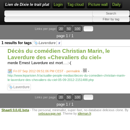
Lien de Dixie le trait plat
Login
Tag cloud
Picture wall
Daily
Links per page:
20
50
100
page 1 / 1
1 results for tags
Laverdure
x
Décès du comédien Christian Marin, le
Laverdure des «Chevaliers du ciel»
merde Ernest Laverdure est mort....:-(
-
Fri 07 Sep 2012 09:51:06 PM CEST - permalink
-
http://www.leparisien.fr/actualite-people-medias/deces-du-comedien-christian-marin-
le-laverdure-des-chevaliers-du-ciel-05-09-2012-2151488.php
Laverdure
Links per page:
20
50
100
page 1 / 1
Shaarli 0.0.41 beta
- The personal, minimalist, super-fast, no-database delicious clone. By
sebsauvage.net
. Theme by
idleman.fr
.