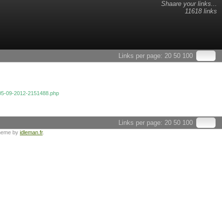
Shaare your links...
11618 links
Links per page:
20
50
100
l-05-09-2012-2151488.php
Links per page:
20
50
100
heme by
idleman.fr
.