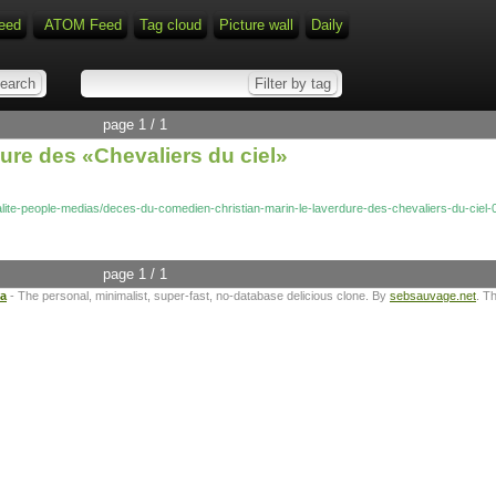
eed
ATOM Feed
Tag cloud
Picture wall
Daily
page 1 / 1
ure des «Chevaliers du ciel»
tualite-people-medias/deces-du-comedien-christian-marin-le-laverdure-des-chevaliers-du-cie
page 1 / 1
ta
- The personal, minimalist, super-fast, no-database delicious clone. By
sebsauvage.net
. T