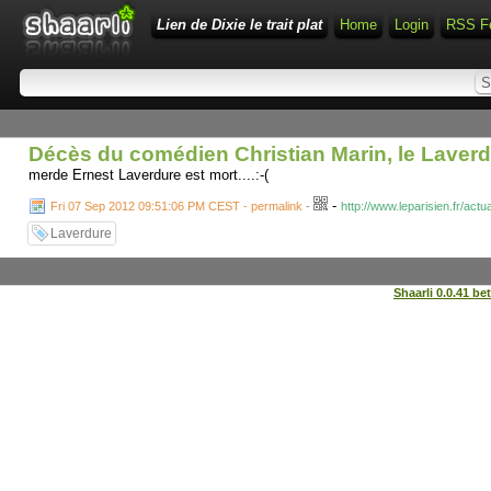
Lien de Dixie le trait plat
Home
Login
RSS F
Décès du comédien Christian Marin, le Laverd
merde Ernest Laverdure est mort....:-(
-
Fri 07 Sep 2012 09:51:06 PM CEST - permalink
-
http://www.leparisien.fr/ac
Laverdure
Shaarli 0.0.41 be