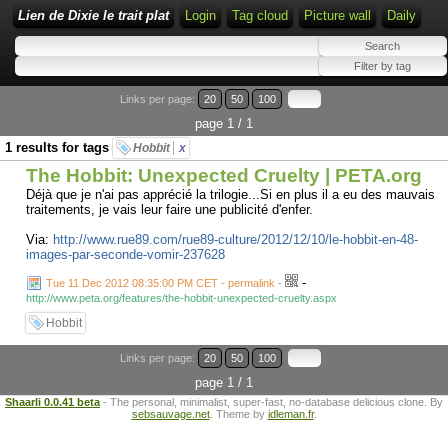
Lien de Dixie le trait plat
Login
Tag cloud
Picture wall
Daily
Links per page:
20
50
100
page 1 / 1
1 results for tags
Hobbit
x
The Hobbit: Unexpected Cruelty | PETA.org
Déjà que je n'ai pas apprécié la trilogie...Si en plus il a eu des mauvais
traitements, je vais leur faire une publicité d'enfer.
Via:
http://www.rue89.com/rue89-culture/2012/12/10/le-hobbit-en-48-
images-par-seconde-vomir-237628
-
Tue 11 Dec 2012 08:35:00 PM CET - permalink
-
http://www.peta.org/features/the-hobbit-unexpected-cruelty.aspx
Hobbit
Links per page:
20
50
100
page 1 / 1
Shaarli 0.0.41 beta
- The personal, minimalist, super-fast, no-database delicious clone. By
sebsauvage.net
. Theme by
idleman.fr
.