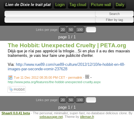
Lien de Dixie le trait plat
Login
Tag cloud
Picture wall
Daily
Links per page:
20
50
100
page 1 / 1
The Hobbit: Unexpected Cruelty | PETA.org
Déjà que je n'ai pas apprécié la trilogie...Si en plus il a eu des mauvais
traitements, je vais leur faire une publicité d'enfer.
Via:
http://www.rue89.com/rue89-culture/2012/12/10/le-hobbit-en-48-
images-par-seconde-vomir-237628
-
Tue 11 Dec 2012 08:35:00 PM CET - permalink
-
http://www.peta.org/features/the-hobbit-unexpected-cruelty.aspx
Hobbit
Links per page:
20
50
100
page 1 / 1
Shaarli 0.0.41 beta
- The personal, minimalist, super-fast, no-database delicious clone. By
sebsauvage.net
. Theme by
idleman.fr
.