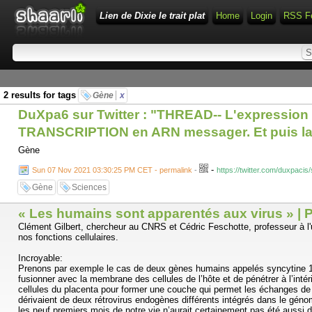
Lien de Dixie le trait plat
Home
Login
RSS F
2 results for tags
Gène
x
DuXpa6 sur Twitter : "THREAD-- L'expression d
TRANSCRIPTION en ARN messager. Et puis la suite
Gène
-
Sun 07 Nov 2021 03:30:25 PM CET - permalink
-
https://twitter.com/duxpac
Gène
Sciences
« Les humains sont apparentés aux virus » | 
Clément Gilbert, chercheur au CNRS et Cédric Feschotte, professeur à l
nos fonctions cellulaires.
Incroyable:
Prenons par exemple le cas de deux gènes humains appelés syncytine 1 et
fusionner avec la membrane des cellules de l’hôte et de pénétrer à l’inté
cellules du placenta pour former une couche qui permet les échanges de 
dérivaient de deux rétrovirus endogènes différents intégrés dans le génom
les neuf premiers mois de notre vie n’aurait certainement pas été aussi d