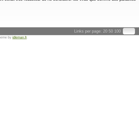
Links per page:
20
50
100
heme by
idleman.fr
.