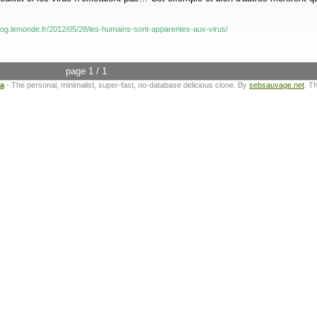
log.lemonde.fr/2012/05/28/les-humains-sont-apparentes-aux-virus/
page 1 / 1
ta
- The personal, minimalist, super-fast, no-database delicious clone. By
sebsauvage.net
. T