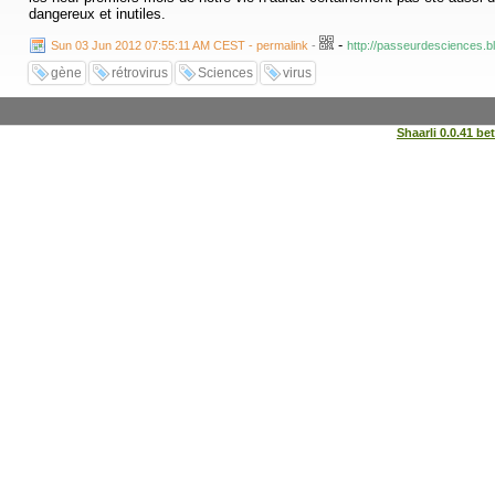
dangereux et inutiles.
-
Sun 03 Jun 2012 07:55:11 AM CEST - permalink
-
http://passeurdesciences.b
gène
rétrovirus
Sciences
virus
Shaarli 0.0.41 be