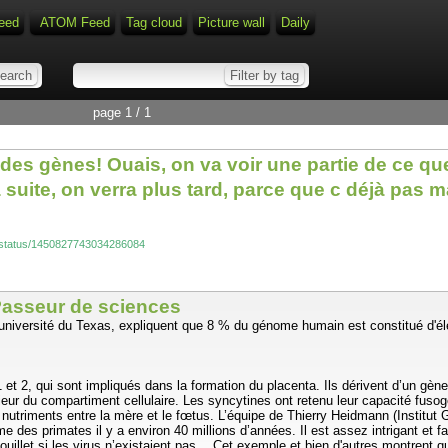
eed
ATOM Feed
Tag cloud
Picture wall
Daily
page 1 / 1
es gènes! Ouais, on va voir une partie de ce que
, on verra plus tard, parce que c déjà pas mal! Pr
is/status/1450827743034286084
Passeur de sciences
'université du Texas, expliquent que 8 % du génome humain est constitué d'él
 2, qui sont impliqués dans la formation du placenta. Ils dérivent d’un gène
rieur du compartiment cellulaire. Les syncytines ont retenu leur capacité fuso
nutriments entre la mère et le fœtus. L’équipe de Thierry Heidmann (Institu
e des primates il y a environ 40 millions d’années. Il est assez intrigant et 
ouillet si les virus n’existaient pas… Cet exemple et bien d'autres montrent q