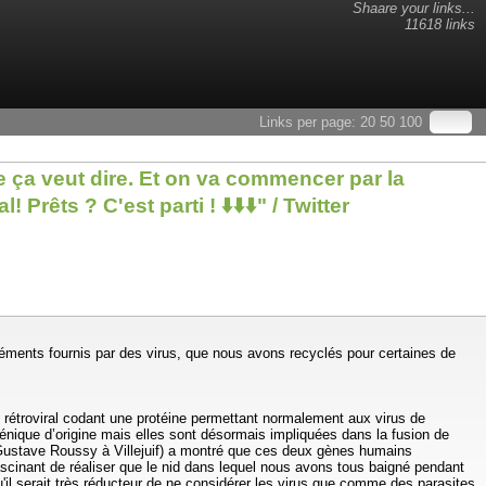
Shaare your links...
11618 links
Links per page:
20
50
100
 ça veut dire. Et on va commencer par la
êts ? C'est parti ! ⬇️⬇️⬇️" / Twitter
éments fournis par des virus, que nous avons recyclés pour certaines de
 rétroviral codant une protéine permettant normalement aux virus de
génique d’origine mais elles sont désormais impliquées dans la fusion de
t Gustave Roussy à Villejuif) a montré que ces deux gènes humains
fascinant de réaliser que le nid dans lequel nous avons tous baigné pendant
u'il serait très réducteur de ne considérer les virus que comme des parasites