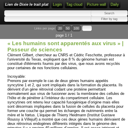
Lien de Dixie le trait plat
Login
Tag cloud
Picture wall
Daily
Links per page:
20
50
100
page 1 / 1
« Les humains sont apparentés aux virus » |
Passeur de sciences
Clément Gilbert, chercheur au CNRS et Cédric Feschotte, professeur à
l'université du Texas, expliquent que 8 % du génome humain est
constitué d'éléments fournis par des virus, que nous avons recyclés
pour certaines de nos fonctions cellulaires.
Incroyable:
Prenons par exemple le cas de deux gènes humains appelés
syncytine 1 et 2, qui sont impliqués dans la formation du placenta. Ils
dérivent d’un gène rétroviral codant une protéine permettant
normalement aux virus de fusionner avec la membrane des cellules de
l’hôte et de pénétrer à l’intérieur du compartiment cellulaire. Les
syncytines ont retenu leur capacité fusogénique d’origine mais elles
sont désormais impliquées dans la fusion de cellules du placenta pour
former une couche qui permet les échanges de nutriments entre la
mère et le fœtus. L’équipe de Thierry Heidmann (Institut Gustave
Roussy à Villejuif) a montré que ces deux gènes humains dérivaient de
deux rétrovirus endogènes différents intégrés dans le génome des
primates il y a environ 40 millions d’années. Il est assez intrigant et