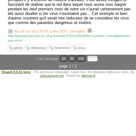
fascinant de réaliser que le nid dans lequel nous avons tous baigné
pendant les neuf premiers mois de notre vie n’aurait certainement pas
été aussi douillet si les virus n’existaient pas… Cet exemple et bien
d'autres montrent qu'il serait très réducteur de ne considérer les virus
que comme des parasites dangereux et inutiles.
-
Sun 03 Jun 2012 07:55:11 AM CEST - permalink
-
http://passeurdesciences.blog.lemonde.fr/2012/05/28/les-humains-sont-apparentes-
aux-virus/
gène
rétrovirus
Sciences
virus
Links per page:
20
50
100
page 1 / 1
Shaarli 0.0.41 beta
- The personal, minimalist, super-fast, no-database delicious clone. By
sebsauvage.net
. Theme by
idleman.fr
.