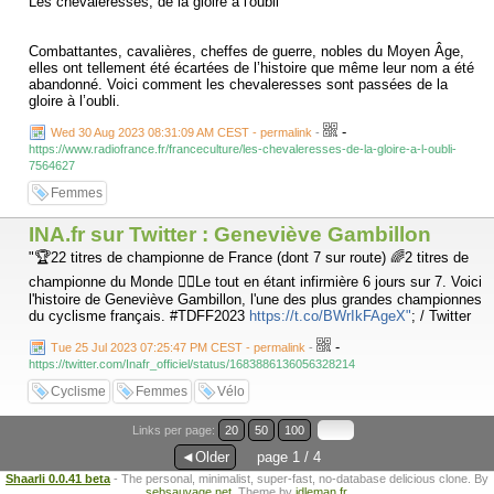
Les chevaleresses, de la gloire à l'oubli
Women in Red, groupe dédié à l’égalité des représentations genrées
sur la plateforme, seulement 19 % des biographies de Wikipédia en
anglais sont effectivement dédiées à des femmes. Les lignes bougent,
Combattantes, cavalières, cheffes de guerre, nobles du Moyen Âge,
mais le chemin vers la parité est encore long.
elles ont tellement été écartées de l’histoire que même leur nom a été
abandonné. Voici comment les chevaleresses sont passées de la
gloire à l’oubli.
-
Wed 30 Aug 2023 08:31:09 AM CEST - permalink
-
https://www.radiofrance.fr/franceculture/les-chevaleresses-de-la-gloire-a-l-oubli-
7564627
Femmes
INA.fr sur Twitter : Geneviève Gambillon
"🏆22 titres de championne de France (dont 7 sur route) 🌈2 titres de
championne du Monde 👩‍⚕️Le tout en étant infirmière 6 jours sur 7. Voici
l'histoire de Geneviève Gambillon, l'une des plus grandes championnes
du cyclisme français. #TDFF2023
https://t.co/BWrIkFAgeX"
; / Twitter
-
Tue 25 Jul 2023 07:25:47 PM CEST - permalink
-
https://twitter.com/Inafr_officiel/status/1683886136056328214
Cyclisme
Femmes
Vélo
Links per page:
20
50
100
◄Older
page 1 / 4
Shaarli 0.0.41 beta
- The personal, minimalist, super-fast, no-database delicious clone. By
sebsauvage.net
. Theme by
idleman.fr
.