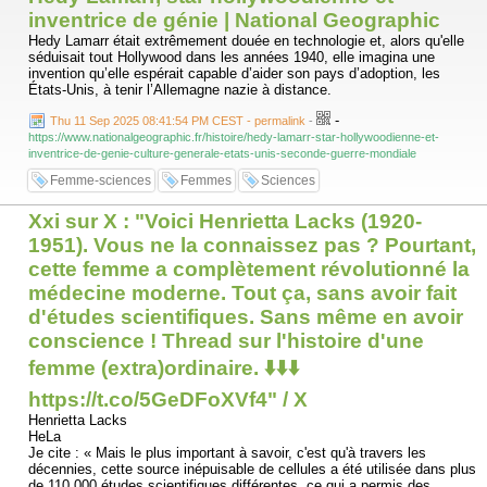
inventrice de génie | National Geographic
Hedy Lamarr était extrêmement douée en technologie et, alors qu'elle
séduisait tout Hollywood dans les années 1940, elle imagina une
invention qu’elle espérait capable d’aider son pays d’adoption, les
États-Unis, à tenir l’Allemagne nazie à distance.
-
Thu 11 Sep 2025 08:41:54 PM CEST - permalink
-
https://www.nationalgeographic.fr/histoire/hedy-lamarr-star-hollywoodienne-et-
inventrice-de-genie-culture-generale-etats-unis-seconde-guerre-mondiale
Femme-sciences
Femmes
Sciences
Xxi sur X : "Voici Henrietta Lacks (1920-
1951). Vous ne la connaissez pas ? Pourtant,
cette femme a complètement révolutionné la
médecine moderne. Tout ça, sans avoir fait
d'études scientifiques. Sans même en avoir
conscience ! Thread sur l'histoire d'une
femme (extra)ordinaire. ⬇️⬇️⬇️
https://t.co/5GeDFoXVf4" / X
Henrietta Lacks
HeLa
Je cite : « Mais le plus important à savoir, c'est qu'à travers les
décennies, cette source inépuisable de cellules a été utilisée dans plus
de 110 000 études scientifiques différentes, ce qui a permis des