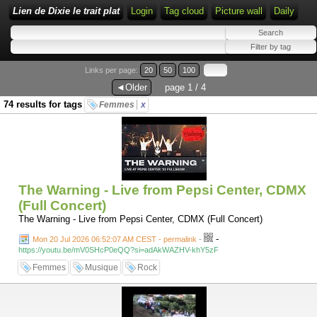
Lien de Dixie le trait plat
Login
Tag cloud
Picture wall
Daily
Links per page:
20
50
100
◄Older
page 1 / 4
74 results for tags
Femmes
x
The Warning - Live from Pepsi Center, CDMX
(Full Concert)
The Warning - Live from Pepsi Center, CDMX (Full Concert)
-
Mon 20 Jul 2026 06:52:07 AM CEST - permalink
-
https://youtu.be/mV0SHcP0eQQ?si=adAkWAZHV-khY5zF
Femmes
Musique
Rock