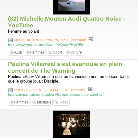
(32) Michelle Mouton Audi Quattro Noise -
YouTube
Femme au volant !
-
Mon 13 Jul 2026 09:32:06 PM CEST - permalink
-
https://www.youtube.com/watch?v=Xe0uPHIpQEo
Audi
Femmes
Sport
Voiture
Paulina Villarreal s'est évanouie en plein
concert de The Warning
Paulina «Pau» Villarreal a subi un évanouissement en concert tandis
que le groupe jouait Disciple.
-
Sun 05 Jul 2026 01:33:24 PM CEST - permalink
-
https://arepavolatil.com/paulina-villarreal-desmayo-the-warning/
Femmes
Musique
Rock