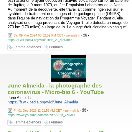
est l'astronome ayant découvert l'activité volcanique sur Io, un satellite
de Jupiter, le 9 mars 1979, au Jet Propulsion Laboratory de la Nasa.
Au moment de la découverte, elle travaillait comme ingénieur sur le
système de traitement des images et de guidage optique (ONIPS)
dans l'équipe de navigation du Programme Voyager. Pendant qu'elle
analysait une image provenant de Voyager 1, elle détecta un nuage de
270 km (170 miles) au large de Io. Le nuage était d'origine volcanique1.
-
Sat 09 Mar 2024 08:32:59 PM CET - permalink
-
https://fr.wikipedia.org/wiki/Linda_A._Morabito
Femme-sciences
Femmes
June Almeida - la photographe des
coronavirus - Micro-bio 6 - YouTube
June Almeida
https://fr.wikipedia.org/wiki/June_Almeida
-
Fri 01 Dec 2023 11:01:53 AM CET - permalink
-
https://www.youtube.com/watch?v=Ulk_7cuAi08
Femme-sciences
Femmes