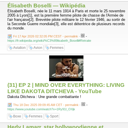
Élisabeth Boselli — Wikipédia
Élisabeth Boselli, née le 11 mars 1914 à Paris et morte le 25 novembre
2005 à Lyon[1], est la première femme pilote de chasse de l'Armée de
l'air française[2]. Brevetée pilote militaire le 12 février 1946, au sortir de
la Seconde Guerre mondiale[3], elle est détentrice de plusieurs records
du monde.
-
Fri 17 Apr 2026 02:32:05 PM CEST - permalink
-
https://fr.wikipedia.org/wiki/%C3%89lisabeth_Boselli#Retraite
Aviation
Avion
Femmes
(31) EP 2 | MIND OVER EVERYTHING: LIVING
LIKE DAKOTA DITCHEVA - YouTube
Dakota Ditcheva : Une grande combattante !
-
Thu 18 Dec 2025 09:09:45 AM CET - permalink
-
https://www.youtube.com/watch?v=1Ry91I_OXjk
Boxe
Femmes
Sport
Hedy Lamarr, star hollywoodienne et