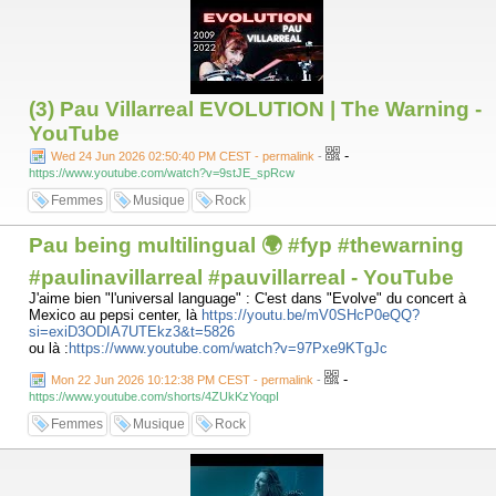
(3) Pau Villarreal EVOLUTION | The Warning -
YouTube
-
Wed 24 Jun 2026 02:50:40 PM CEST - permalink
-
https://www.youtube.com/watch?v=9stJE_spRcw
Femmes
Musique
Rock
Pau being multilingual 🌍 #fyp #thewarning
#paulinavillarreal #pauvillarreal - YouTube
J'aime bien "l'universal language" : C'est dans "Evolve" du concert à
Mexico au pepsi center, là
https://youtu.be/mV0SHcP0eQQ?
si=exiD3ODIA7UTEkz3&t=5826
ou là :
https://www.youtube.com/watch?v=97Pxe9KTgJc
-
Mon 22 Jun 2026 10:12:38 PM CEST - permalink
-
https://www.youtube.com/shorts/4ZUkKzYoqpI
Femmes
Musique
Rock