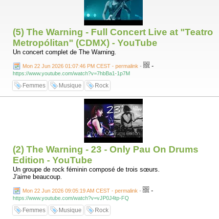
(5) The Warning - Full Concert Live at "Teatro
Metropólitan" (CDMX) - YouTube
Un concert complet de The Warning.
-
Mon 22 Jun 2026 01:07:46 PM CEST - permalink
-
https://www.youtube.com/watch?v=7hbBa1-1p7M
Femmes
Musique
Rock
(2) The Warning - 23 - Only Pau On Drums
Edition - YouTube
Un groupe de rock féminin composé de trois sœurs.
J'aime beaucoup.
-
Mon 22 Jun 2026 09:05:19 AM CEST - permalink
-
https://www.youtube.com/watch?v=vJP0J4tp-FQ
Femmes
Musique
Rock