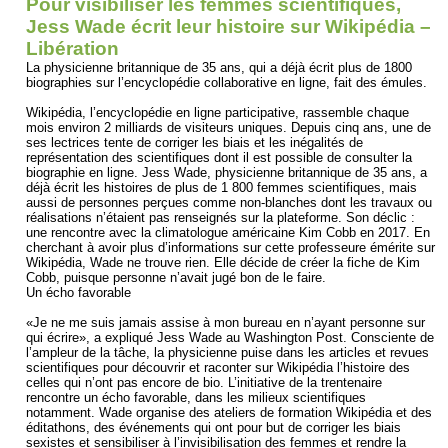
Pour visibiliser les femmes scientifiques,
Jess Wade écrit leur histoire sur Wikipédia –
Libération
La physicienne britannique de 35 ans, qui a déjà écrit plus de 1800
biographies sur l’encyclopédie collaborative en ligne, fait des émules.
Wikipédia, l’encyclopédie en ligne participative, rassemble chaque
mois environ 2 milliards de visiteurs uniques. Depuis cinq ans, une de
ses lectrices tente de corriger les biais et les inégalités de
représentation des scientifiques dont il est possible de consulter la
biographie en ligne. Jess Wade, physicienne britannique de 35 ans, a
déjà écrit les histoires de plus de 1 800 femmes scientifiques, mais
aussi de personnes perçues comme non-blanches dont les travaux ou
réalisations n’étaient pas renseignés sur la plateforme. Son déclic :
une rencontre avec la climatologue américaine Kim Cobb en 2017. En
cherchant à avoir plus d’informations sur cette professeure émérite sur
Wikipédia, Wade ne trouve rien. Elle décide de créer la fiche de Kim
Cobb, puisque personne n’avait jugé bon de le faire.
Un écho favorable
«Je ne me suis jamais assise à mon bureau en n’ayant personne sur
qui écrire», a expliqué Jess Wade au Washington Post. Consciente de
l’ampleur de la tâche, la physicienne puise dans les articles et revues
scientifiques pour découvrir et raconter sur Wikipédia l’histoire des
celles qui n’ont pas encore de bio. L’initiative de la trentenaire
rencontre un écho favorable, dans les milieux scientifiques
notamment. Wade organise des ateliers de formation Wikipédia et des
éditathons, des événements qui ont pour but de corriger les biais
sexistes et sensibiliser à l’invisibilisation des femmes et rendre la