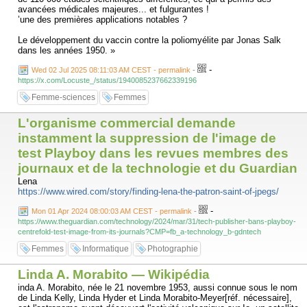
avancées médicales majeures... et fulgurantes !
’une des premières applications notables ?
Le développement du vaccin contre la poliomyélite par Jonas Salk
dans les années 1950. »
-
Wed 02 Jul 2025 08:11:03 AM CEST - permalink
-
https://x.com/Locuste_/status/1940085237662339196
Femme-sciences
Femmes
L'organisme commercial demande
instamment la suppression de l'image de
test Playboy dans les revues membres des
journaux et de la technologie et du Guardian
Lena
https://www.wired.com/story/finding-lena-the-patron-saint-of-jpegs/
-
Mon 01 Apr 2024 08:00:03 AM CEST - permalink
-
https://www.theguardian.com/technology/2024/mar/31/tech-publisher-bans-playboy-
centrefold-test-image-from-its-journals?CMP=fb_a-technology_b-gdntech
Femmes
Informatique
Photographie
Linda A. Morabito — Wikipédia
inda A. Morabito, née le 21 novembre 1953, aussi connue sous le nom
de Linda Kelly, Linda Hyder et Linda Morabito-Meyer[réf. nécessaire],