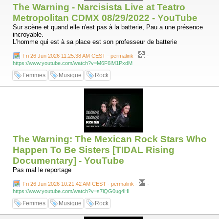
The Warning - Narcisista Live at Teatro
Metropolitan CDMX 08/29/2022 - YouTube
Sur scène et quand elle n'est pas à la batterie, Pau a une présence
incroyable.
L'homme qui est à sa place est son professeur de batterie
-
Fri 26 Jun 2026 11:25:38 AM CEST - permalink
-
https://www.youtube.com/watch?v=M6F6lM1PxdM
Femmes
Musique
Rock
The Warning: The Mexican Rock Stars Who
Happen To Be Sisters [TIDAL Rising
Documentary] - YouTube
Pas mal le reportage
-
Fri 26 Jun 2026 10:21:42 AM CEST - permalink
-
https://www.youtube.com/watch?v=s7iQG0ug4HI
Femmes
Musique
Rock