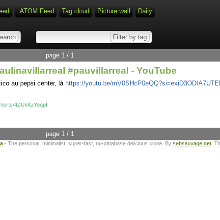
eed
ATOM Feed
Tag cloud
Picture wall
Daily
page 1 / 1
ulinavillarreal #pauvillarreal - YouTube
xico au pepsi center, là
https://youtu.be/mV0SHcP0eQQ?si=exiD3ODIA7UTE
shorts/4ZUkKzYoqpI
page 1 / 1
ta
- The personal, minimalist, super-fast, no-database delicious clone. By
sebsauvage.net
. T