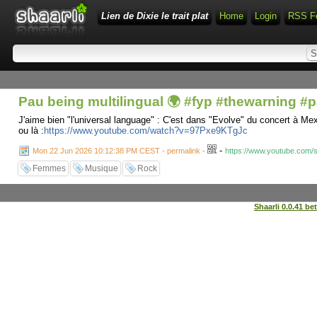
Lien de Dixie le trait plat
Home
Login
RSS F
Pau being multilingual 🌍 #fyp #thewarning #pa
J'aime bien "l'universal language" : C'est dans "Evolve" du concert à Me
ou là :
https://www.youtube.com/watch?v=97Pxe9KTgJc
-
Mon 22 Jun 2026 10:12:38 PM CEST - permalink
-
https://www.youtube.com/
Femmes
Musique
Rock
Shaarli 0.0.41 be