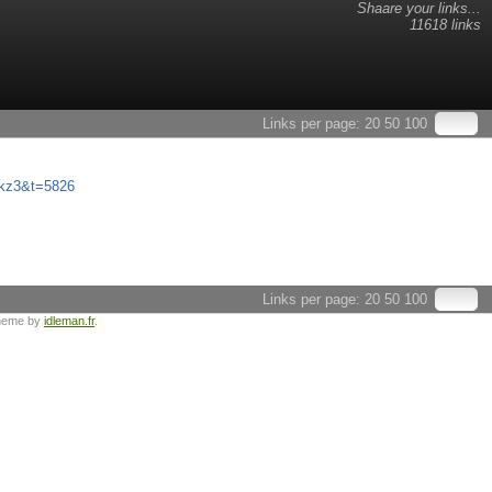
Shaare your links...
11618 links
Links per page:
20
50
100
kz3&t=5826
Links per page:
20
50
100
heme by
idleman.fr
.