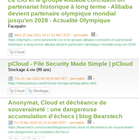
partenariat historique à long terme - Alibaba
devient partenaire olympique mondial
jusqu’en 2028 - Actualité Olympique
Facepalm
-
Wed 15 Sep 2021 04:17:02 AM CEST - permalink
-
https://olympics.com/cio/news/le-cio-et-le-groupe-alibaba-concluent-un-partenariat-
historique-a-long-terme-alibaba-devient-partenaire-olympique-mondial-jusqu-en-2028
Cloud
pCloud - File Security Made Simple | pCloud
Stockage à vie (99 ans)
-
Thu 21 Jan 2021 06:39:42 AM CET - permalink
-
https://www.pcloud.com/fr/cloud-storage-pricing-plans.html
Cloud
Stockage
Anonymat, Cloud et déchéance de
souveraineté : une dangereuse
accumulation d'échecs | blog Bearstech
-
Fri 19 Apr 2019 03:13:16 AM CEST - permalink
-
https://bearstech.com/societe/blog/anonymat-cloud-et-decheance-de-souverainete-
une-dangereuse-accumulation-dechecs/