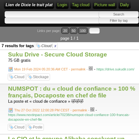
Lien de Dixie le trait plat
Login
Tag cloud
Picture wall
Daily
Links per page:
20
50
100
page 1 / 1
7 results for tags
Cloud
x
Suku Drive - Secure Cloud Storage
75 GB gratis
-
Mon 19 Feb 2024 05:20:36 AM CET - permalink
-
https://drive.sukudir.com/
Cloud
Stockage
NUMSPOT : du « cloud de confiance » 100 %
français, Docaposte en chef de file
La poste et « cloud de confiance » 🤣🤣🤣
-
Thu 27 Oct 2022 12:00:28 PM CEST - permalink
-
https://www.nextinpact.com/article/70238/numspot-cloud-confiance-100-francais-
docaposte-en-chef-file
Cloud
Poste
Le CIO et le groupe Alibaba concluent un