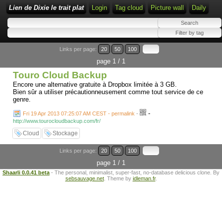
Lien de Dixie le trait plat
Login
Tag cloud
Picture wall
Daily
Links per page:
20
50
100
page 1 / 1
Touro Cloud Backup
Encore une alternative gratuite à Dropbox limitée à 3 GB.
Bien sûr a utiliser précautionneusement comme tout service de ce
genre.
-
Fri 19 Apr 2013 07:25:07 AM CEST - permalink
-
http://www.tourocloudbackup.com/fr/
Cloud
Stockage
Links per page:
20
50
100
page 1 / 1
Shaarli 0.0.41 beta
- The personal, minimalist, super-fast, no-database delicious clone. By
sebsauvage.net
. Theme by
idleman.fr
.