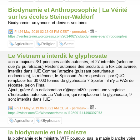
Biodynamie et Anthroposophie | La Vérité
sur les écoles Steiner-Waldorf
Biodynamie, croyances et dérives sectaires
-
Fri 24 May 2019 02:13:08 PM CEST - permalink
-
https://veritesteiner.wordpress.com/2014/02/27/biodynamie-et-anthroposophie/
Agriculture
Religion
Secte
Le Vietnam a interdit le glyphosate
«on a toujours 781 principes actifs autorisés, et 27 interdits (selon ce
que j'ai pu retracer.) Restent autorisés des produits à la toxicité avérée,
interdits dans l'UE Comme l'atrazine (puissant perturbateur
endocrinien), la roténone, le Spinosad. Autre question : par QUOI
remplacer les 30 000 tonnes de glyphosate ? Spoiler : il n'y a PAS de
réponse, selon l'Inra.
Ajout, grâce à la collaboration d'@agritof80 : parmi une vingtaine
d'herbicides autorisés au Vietnam, qui remplaceront le glyphosate, 9
sont interdits dans l'UE»
-
Fri 17 May 2019 06:10:21 AM CEST - permalink
-
https://twitter.com/GeWoessner/status/1128991141490307073
Agriculture
Glyphosate
la biodynamie et le ministre
la biodynamie et le ministre. WTF pourquoi pas la magie blanche voire