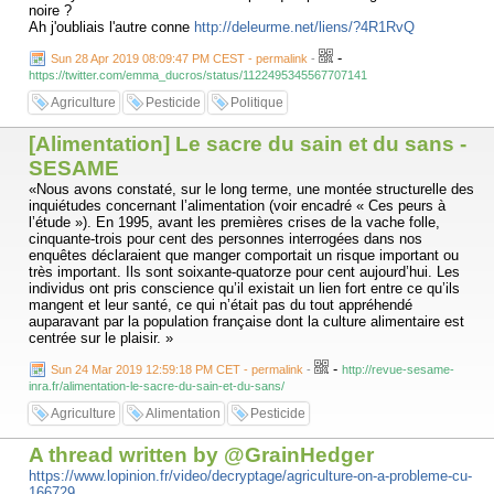
noire ?
Ah j'oubliais l'autre conne
http://deleurme.net/liens/?4R1RvQ
-
Sun 28 Apr 2019 08:09:47 PM CEST - permalink
-
https://twitter.com/emma_ducros/status/1122495345567707141
Agriculture
Pesticide
Politique
[Alimentation] Le sacre du sain et du sans -
SESAME
«Nous avons constaté, sur le long terme, une montée structurelle des
inquiétudes concernant l’alimentation (voir encadré « Ces peurs à
l’étude »). En 1995, avant les premières crises de la vache folle,
cinquante-trois pour cent des personnes interrogées dans nos
enquêtes déclaraient que manger comportait un risque important ou
très important. Ils sont soixante-quatorze pour cent aujourd’hui. Les
individus ont pris conscience qu’il existait un lien fort entre ce qu’ils
mangent et leur santé, ce qui n’était pas du tout appréhendé
auparavant par la population française dont la culture alimentaire est
centrée sur le plaisir. »
-
Sun 24 Mar 2019 12:59:18 PM CET - permalink
-
http://revue-sesame-
inra.fr/alimentation-le-sacre-du-sain-et-du-sans/
Agriculture
Alimentation
Pesticide
A thread written by @GrainHedger
https://www.lopinion.fr/video/decryptage/agriculture-on-a-probleme-cu-
166729