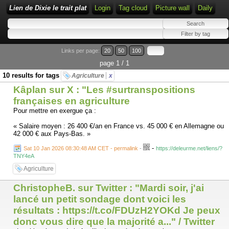
Lien de Dixie le trait plat
Login
Tag cloud
Picture wall
Daily
Links per page:
20
50
100
page 1 / 1
10 results for tags
Agriculture
x
Kâplan sur X : "Les #surtranspositions
françaises en agriculture
Pour mettre en exergue ça :
« Salaire moyen : 26 400 €/an en France vs. 45 000 € en Allemagne ou
42 000 € aux Pays-Bas. »
-
Sat 10 Jan 2026 08:30:48 AM CET - permalink
-
https://deleurme.net/liens/?
TNY4eA
Agriculture
ChristopheB. sur Twitter : "Mardi soir, j'ai
lancé un petit sondage dont voici les
résultats : https://t.co/FDUzH2YOKd Je peux
donc vous dire que la majorité a..." / Twitter