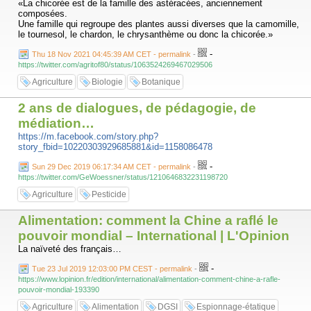
«La chicorée est de la famille des astéracées, anciennement
composées.
Une famille qui regroupe des plantes aussi diverses que la camomille,
le tournesol, le chardon, le chrysanthème ou donc la chicorée.»
-
Thu 18 Nov 2021 04:45:39 AM CET - permalink
-
https://twitter.com/agritof80/status/1063524269467029506
Agriculture
Biologie
Botanique
2 ans de dialogues, de pédagogie, de
médiation…
https://m.facebook.com/story.php?
story_fbid=10220303929685881&id=1158086478
-
Sun 29 Dec 2019 06:17:34 AM CET - permalink
-
https://twitter.com/GeWoessner/status/1210646832231198720
Agriculture
Pesticide
Alimentation: comment la Chine a raflé le
pouvoir mondial – International | L'Opinion
La naïveté des français…
-
Tue 23 Jul 2019 12:03:00 PM CEST - permalink
-
https://www.lopinion.fr/edition/international/alimentation-comment-chine-a-rafle-
pouvoir-mondial-193390
Agriculture
Alimentation
DGSI
Espionnage-étatique