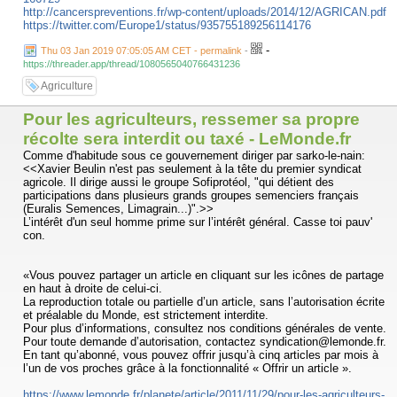
http://cancerspreventions.fr/wp-content/uploads/2014/12/AGRICAN.pdf
https://twitter.com/Europe1/status/935755189256114176
-
Thu 03 Jan 2019 07:05:05 AM CET - permalink
-
https://threader.app/thread/1080565040766431236
Agriculture
Pour les agriculteurs, ressemer sa propre
récolte sera interdit ou taxé - LeMonde.fr
Comme d'habitude sous ce gouvernement diriger par sarko-le-nain:
<<Xavier Beulin n'est pas seulement à la tête du premier syndicat
agricole. Il dirige aussi le groupe Sofiprotéol, "qui détient des
participations dans plusieurs grands groupes semenciers français
(Euralis Semences, Limagrain...)".>>
L’intérêt d'un seul homme prime sur l’intérêt général. Casse toi pauv'
con.
«Vous pouvez partager un article en cliquant sur les icônes de partage
en haut à droite de celui-ci.
La reproduction totale ou partielle d’un article, sans l’autorisation écrite
et préalable du Monde, est strictement interdite.
Pour plus d’informations, consultez nos conditions générales de vente.
Pour toute demande d’autorisation, contactez syndication@lemonde.fr.
En tant qu’abonné, vous pouvez offrir jusqu’à cinq articles par mois à
l’un de vos proches grâce à la fonctionnalité « Offrir un article ».
https://www.lemonde.fr/planete/article/2011/11/29/pour-les-agriculteurs-