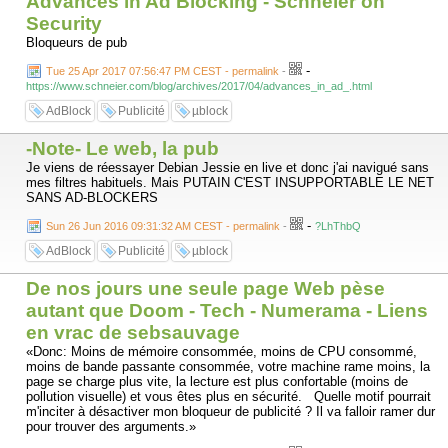
Advances in Ad Blocking - Schneier on
Security
Bloqueurs de pub
-
Tue 25 Apr 2017 07:56:47 PM CEST - permalink
-
https://www.schneier.com/blog/archives/2017/04/advances_in_ad_.html
AdBlock
Publicité
µblock
-Note- Le web, la pub
Je viens de réessayer Debian Jessie en live et donc j'ai navigué sans
mes filtres habituels. Mais PUTAIN C'EST INSUPPORTABLE LE NET
SANS AD-BLOCKERS
-
Sun 26 Jun 2016 09:31:32 AM CEST - permalink
-
?LhThbQ
AdBlock
Publicité
µblock
De nos jours une seule page Web pèse
autant que Doom - Tech - Numerama - Liens
en vrac de sebsauvage
«Donc: Moins de mémoire consommée, moins de CPU consommé,
moins de bande passante consommée, votre machine rame moins, la
page se charge plus vite, la lecture est plus confortable (moins de
pollution visuelle) et vous êtes plus en sécurité. Quelle motif pourrait
m'inciter à désactiver mon bloqueur de publicité ? Il va falloir ramer dur
pour trouver des arguments.»