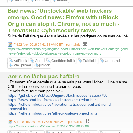
Bad news: 'Unblockable' web trackers
emerge. Good news: Firefox with uBlock
Origin can stop it. Chrome, not so much -
ThreatsHub Cybersecurity News
Suite de l’affaire que Aeris a levée sur les pratiques douteuses de libé.
-
Fri 22 Nov 2019 04:41:38 AM CET - permalink
-
https://www.threatshub.org/blog/bad-news-unblockable-web-trackers-emerge-good-
news-firefox-with-ublock-origin-can-stop-it-chrome-not-so-much/
AdBlock
Aeris
Confidentialité
Publicité
Unbound
Vie_privée
µblock
Aeris ne lâche pas l'affaire
«Et soyez sûr et certain que je ne vais pas vous lâcher… Une plainte
CNIL est en cours, contre Eulerian et vous.
Je vais faire tout mon possible»
https://github.com/uBlockOrigin/uBlock-issues/issues/780
https://www.shaftinc.fr/escalade-traque-eulerian.html
https://reflets.info/articles/liberation-a-traqueur-vaillant-rien-d-
impossible/
https://reflets.info/articles/affreux-sales-et-mechants
-
Sun 10 Nov 2019 04:28:05 PM CET - permalink
-
https://twitter.com/aeris22/status/1193512599780036608