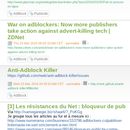
http://www.glazman.org/weblog/dotclear/index.php?post/2016/03/25/Pub-et-presse-
en-ligne
AdBlock
Publicité
War on adblockers: Now more publishers
take action against advert-killing tech |
ZDNet
-
Thu 24 Mar 2016 06:55:33 AM CET - permalink
-
http://www.zdnet.com/article/war-on-adblockers-now-more-publishers-take-action-
against-advert-killing-tech/
AdBlock
Publicité
Anti-Adblock Killer
https://github.com/reek/anti-adblock-killer/issues
-
Wed 23 Mar 2016 04:45:53 AM CET - permalink
-
http://reek.github.io/anti-
adblock-killer/#filterlist
AdBlock
[3] Les résistances du Net : bloqueur de pub
Via
http://sameganegie.biz/shaarli/?_PoKGg
Je groupe tous les articles au fur et à mesure ici :
http://www.numerama.com/business/153796-adblockers-culpabiliser-
linternaute-ne-sert-strictement-a-rien.html
http://www.nextinpact.com/news/99146-bloqueurs-publicite-contre-