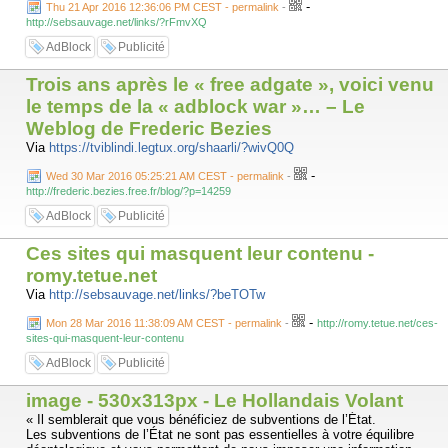
-
Thu 21 Apr 2016 12:36:06 PM CEST - permalink
-
http://sebsauvage.net/links/?rFmvXQ
AdBlock
Publicité
Trois ans après le « free adgate », voici venu
le temps de la « adblock war »… – Le
Weblog de Frederic Bezies
Via
https://tviblindi.legtux.org/shaarli/?wivQ0Q
-
Wed 30 Mar 2016 05:25:21 AM CEST - permalink
-
http://frederic.bezies.free.fr/blog/?p=14259
AdBlock
Publicité
Ces sites qui masquent leur contenu -
romy.tetue.net
Via
http://sebsauvage.net/links/?beTOTw
-
Mon 28 Mar 2016 11:38:09 AM CEST - permalink
-
http://romy.tetue.net/ces-
sites-qui-masquent-leur-contenu
AdBlock
Publicité
image - 530x313px - Le Hollandais Volant
« Il semblerait que vous bénéficiez de subventions de l’État.
Les subventions de l’État ne sont pas essentielles à votre équilibre