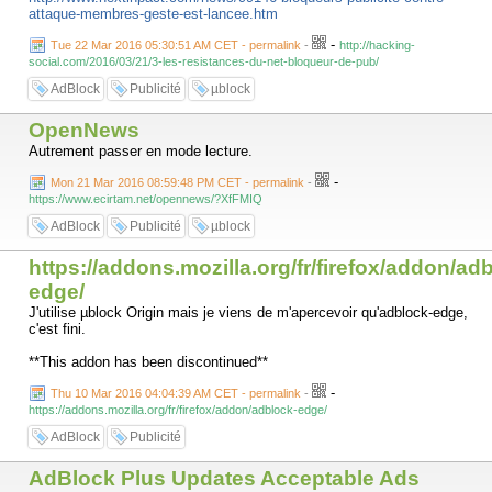
attaque-membres-geste-est-lancee.htm
-
Tue 22 Mar 2016 05:30:51 AM CET - permalink
-
http://hacking-
social.com/2016/03/21/3-les-resistances-du-net-bloqueur-de-pub/
AdBlock
Publicité
µblock
OpenNews
Autrement passer en mode lecture.
-
Mon 21 Mar 2016 08:59:48 PM CET - permalink
-
https://www.ecirtam.net/opennews/?XfFMIQ
AdBlock
Publicité
µblock
https://addons.mozilla.org/fr/firefox/addon/ad
edge/
J'utilise µblock Origin mais je viens de m'apercevoir qu'adblock-edge,
c'est fini.
**This addon has been discontinued**
-
Thu 10 Mar 2016 04:04:39 AM CET - permalink
-
https://addons.mozilla.org/fr/firefox/addon/adblock-edge/
AdBlock
Publicité
AdBlock Plus Updates Acceptable Ads