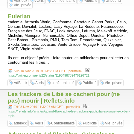
AdBlock
Aeris
Confidentialité
Publicité
Unbound
Vie_privée
Eulerian
cadomia, Attractiv World, Conforama, Carrefour, Center Parks, Celio,
Corsair, Devialet, Leclerc, Easy Voyage, La Redoute, Futuroscope,
Française des Jeux, FNAC, Look Voyage, Lafuma, Malakoff Médéric,
Michelin, Monoprix, Numericable, Office Dépôt, Ooreka, Photobox,
Petit Bateau, Pixmania, PMU, Tam Tam, Promofarma, Quiksilver,
Skoda, Smartbox, Locasun, Vente Unique, Voyage Privé, Voyages
SNCF, Virgin Mobile
Ils ont un objectif précis : faire sauter les adblockers pour collecter en
contournant les filtres…
-
Sun 10 Nov 2019 01:13:33 PM CET - permalink
-
https://twitter.com/aeris22/status/1193498789476126721
AdBlock
Aeris
confidentialité
Publicité
Vie_privée
Les trackers de Libé se cachent pour (ne
pas) mourir | Reflets.info
-
Fri 08 Nov 2019 11:32:27 AM CET - permalink
-
https://reflets.info/articles/quand-libe-cache-les-trackers-publicitaires-sous-le-cyber-
tapis
adblock
Aeris
Confidentialité
Publicité
Vie_privée