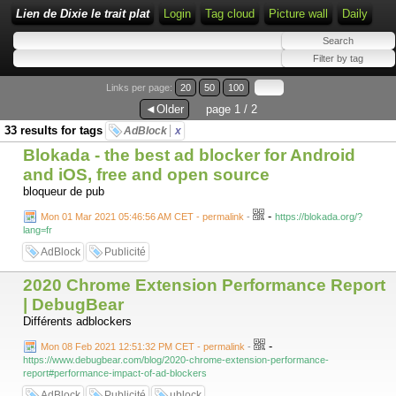
Lien de Dixie le trait plat
Login
Tag cloud
Picture wall
Daily
Links per page:
20
50
100
◄Older
page 1 / 2
33 results for tags
AdBlock
x
Blokada - the best ad blocker for Android
and iOS, free and open source
bloqueur de pub
-
Mon 01 Mar 2021 05:46:56 AM CET - permalink
-
https://blokada.org/?
lang=fr
AdBlock
Publicité
2020 Chrome Extension Performance Report
| DebugBear
Différents adblockers
-
Mon 08 Feb 2021 12:51:32 PM CET - permalink
-
https://www.debugbear.com/blog/2020-chrome-extension-performance-
report#performance-impact-of-ad-blockers
AdBlock
Publicité
µblock