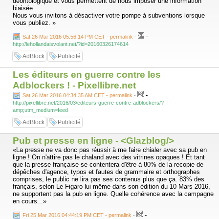
déontologique et vous permettent de nous imposer une information
biaisée.
Nous vous invitons à désactiver votre pompe à subventions lorsque
vous publiez. »
-
Sat 26 Mar 2016 05:56:14 PM CET - permalink
-
http://lehollandaisvolant.net/?id=20160326174614
AdBlock
Publicité
Les éditeurs en guerre contre les
Adblockers ! - Pixellibre.net
-
Sat 26 Mar 2016 04:34:35 AM CET - permalink
-
http://pixellibre.net/2016/03/editeurs-guerre-contre-adblockers/?
amp;utm_medium=feed
AdBlock
Publicité
Pub et presse en ligne - <Glazblog/>
«La presse ne va donc pas réussir à me faire chialer avec sa pub en
ligne ! On n'attire pas le chaland avec des vitrines opaques ! Et tant
que la presse française se contentera d'être à 80% de la recopie de
dépêches d'agence, typos et fautes de grammaire et orthographes
comprises, le public ne lira pas ses contenus plus que ça. 83% des
français, selon Le Figaro lui-même dans son édition du 10 Mars 2016,
ne supportent pas la pub en ligne. Quelle cohérence avec la campagne
en cours...»
-
Fri 25 Mar 2016 04:44:19 PM CET - permalink
-