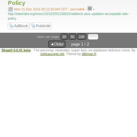
Policy
-
Mon 21 Dec 2015 05:12:30 AM CET - permalink
-
http://slashdot.org/story/15/12/20/1328201/adblock-plus-updates-acceptable-ads-
policy
AdBlock
Publicité
Links per page:
20
50
100
◄Older
page 1 / 2
Shaarli 0.0.41 beta
- The personal, minimalist, super-fast, no-database delicious clone. By
sebsauvage.net
. Theme by
idleman.fr
.