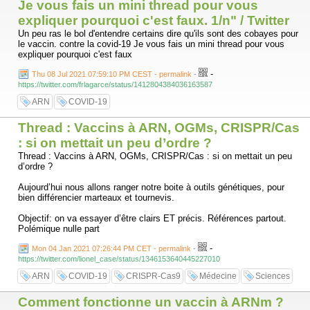
Je vous fais un mini thread pour vous
expliquer pourquoi c'est faux. 1/n" / Twitter
Un peu ras le bol d'entendre certains dire qu'ils sont des cobayes pour
le vaccin. contre la covid-19 Je vous fais un mini thread pour vous
expliquer pourquoi c'est faux
-
Thu 08 Jul 2021 07:59:10 PM CEST - permalink
-
https://twitter.com/frlagarce/status/1412804384036163587
ARN
COVID-19
Thread : Vaccins à ARN, OGMs, CRISPR/Cas
: si on mettait un peu d’ordre ?
Thread : Vaccins à ARN, OGMs, CRISPR/Cas : si on mettait un peu
d’ordre ?
Aujourd’hui nous allons ranger notre boite à outils génétiques, pour
bien différencier marteaux et tournevis.
Objectif: on va essayer d’être clairs ET précis. Références partout.
Polémique nulle part
-
Mon 04 Jan 2021 07:26:44 PM CET - permalink
-
https://twitter.com/lionel_case/status/1346153640445227010
ARN
COVID-19
CRISPR-Cas9
Médecine
Sciences
Comment fonctionne un vaccin à ARNm ?