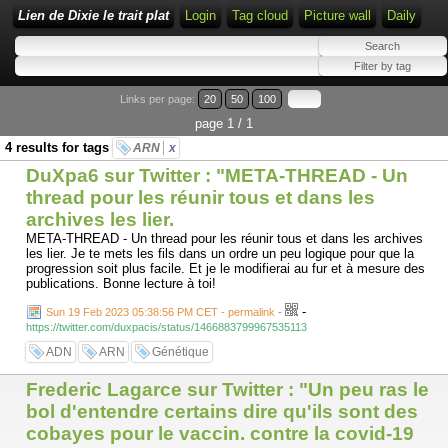
Lien de Dixie le trait plat
Login
Tag cloud
Picture wall
Daily
Links per page:
20
50
100
page 1 / 1
4 results for tags
ARN
x
DuXpa6 sur Twitter : "META-THREAD - Un
thread pour les réunir tous et dans les
archives les lier.
META-THREAD - Un thread pour les réunir tous et dans les archives
les lier. Je te mets les fils dans un ordre un peu logique pour que la
progression soit plus facile. Et je le modifierai au fur et à mesure des
publications. Bonne lecture à toi!
-
Sun 19 Feb 2023 05:38:56 PM CET - permalink
-
https://twitter.com/duxpacis/status/1466883799967535113
ADN
ARN
Génétique
Frederic Lagarce sur Twitter : "Un peu ras le
bol d'entendre certains dire qu'ils sont des
cobayes pour le vaccin. contre la covid-19