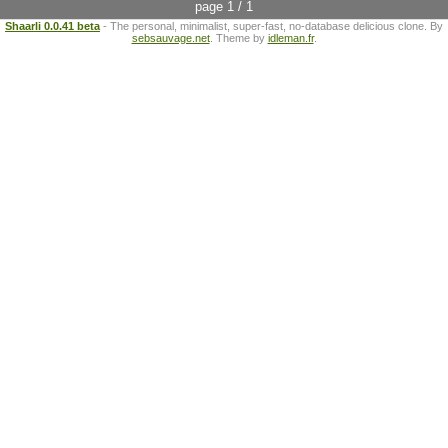
page 1 / 1
Shaarli 0.0.41 beta
- The personal, minimalist, super-fast, no-database delicious clone. By
sebsauvage.net
. Theme by
idleman.fr
.