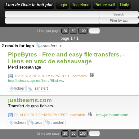
Lien de Dixie le trait plat
Login
Tag cloud
Picture wall
Daily
Links per page:
20
50
100
page 1 / 1
2 results for tags
transfert
x
PipeBytes - Free and easy file transfers. -
Liens en vrac de sebsauvage
Merci sebsauvage
-
Tue 21 Aug 2012 01:33:35 PM CEST - permalink
-
http://sebsauvage.net/links/?5KeKww
fichier
Transfert
justbeamit.com
Transfert de gros fichiers
-
Fri 14 Oct 2011 02:42:56 PM CEST - permalink
-
http://justbeamit.com/
fichiers
gros
transfert
Links per page:
20
50
100