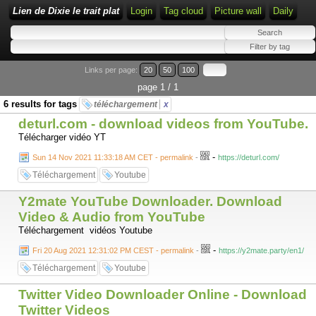
Lien de Dixie le trait plat
Login
Tag cloud
Picture wall
Daily
Links per page:
20
50
100
page 1 / 1
6 results for tags
téléchargement
x
deturl.com - download videos from YouTube.
Télécharger vidéo YT
-
Sun 14 Nov 2021 11:33:18 AM CET - permalink
-
https://deturl.com/
Téléchargement
Youtube
Y2mate YouTube Downloader. Download
Video & Audio from YouTube
Téléchargement vidéos Youtube
-
Fri 20 Aug 2021 12:31:02 PM CEST - permalink
-
https://y2mate.party/en1/
Téléchargement
Youtube
Twitter Video Downloader Online - Download
Twitter Videos