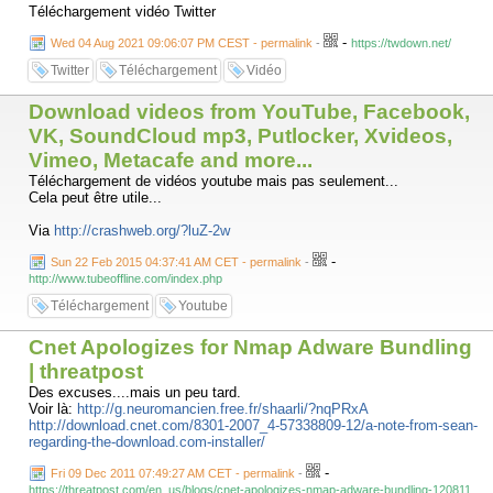
Téléchargement vidéo Twitter
-
Wed 04 Aug 2021 09:06:07 PM CEST - permalink
-
https://twdown.net/
Twitter
Téléchargement
Vidéo
Download videos from YouTube, Facebook,
VK, SoundCloud mp3, Putlocker, Xvideos,
Vimeo, Metacafe and more...
Téléchargement de vidéos youtube mais pas seulement...
Cela peut être utile...
Via
http://crashweb.org/?luZ-2w
-
Sun 22 Feb 2015 04:37:41 AM CET - permalink
-
http://www.tubeoffline.com/index.php
Téléchargement
Youtube
Cnet Apologizes for Nmap Adware Bundling
| threatpost
Des excuses....mais un peu tard.
Voir là:
http://g.neuromancien.free.fr/shaarli/?nqPRxA
http://download.cnet.com/8301-2007_4-57338809-12/a-note-from-sean-
regarding-the-download.com-installer/
-
Fri 09 Dec 2011 07:49:27 AM CET - permalink
-
https://threatpost.com/en_us/blogs/cnet-apologizes-nmap-adware-bundling-120811