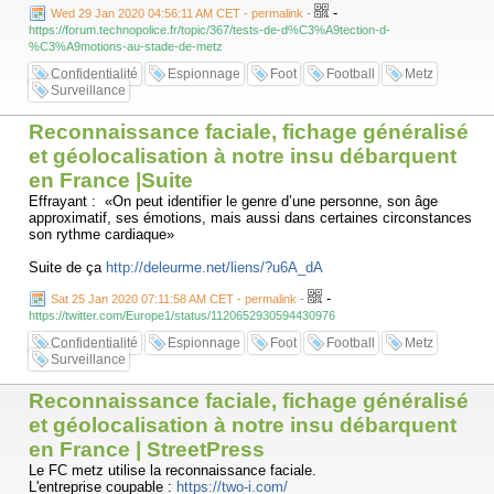
-
Wed 29 Jan 2020 04:56:11 AM CET - permalink
-
https://forum.technopolice.fr/topic/367/tests-de-d%C3%A9tection-d-
%C3%A9motions-au-stade-de-metz
Confidentialité
Espionnage
Foot
Football
Metz
Surveillance
Reconnaissance faciale, fichage généralisé
et géolocalisation à notre insu débarquent
en France |Suite
Effrayant : «On peut identifier le genre d’une personne, son âge
approximatif, ses émotions, mais aussi dans certaines circonstances
son rythme cardiaque»
Suite de ça
http://deleurme.net/liens/?u6A_dA
-
Sat 25 Jan 2020 07:11:58 AM CET - permalink
-
https://twitter.com/Europe1/status/1120652930594430976
Confidentialité
Espionnage
Foot
Football
Metz
Surveillance
Reconnaissance faciale, fichage généralisé
et géolocalisation à notre insu débarquent
en France | StreetPress
Le FC metz utilise la reconnaissance faciale.
L'entreprise coupable :
https://two-i.com/