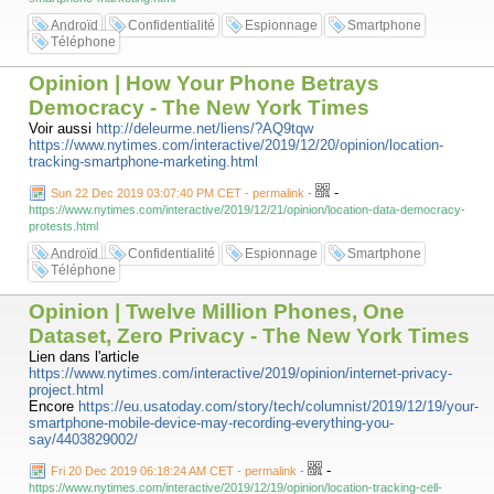
Androïd
Confidentialité
Espionnage
Smartphone
Téléphone
Opinion | How Your Phone Betrays
Democracy - The New York Times
Voir aussi
http://deleurme.net/liens/?AQ9tqw
https://www.nytimes.com/interactive/2019/12/20/opinion/location-
tracking-smartphone-marketing.html
-
Sun 22 Dec 2019 03:07:40 PM CET - permalink
-
https://www.nytimes.com/interactive/2019/12/21/opinion/location-data-democracy-
protests.html
Androïd
Confidentialité
Espionnage
Smartphone
Téléphone
Opinion | Twelve Million Phones, One
Dataset, Zero Privacy - The New York Times
Lien dans l'article
https://www.nytimes.com/interactive/2019/opinion/internet-privacy-
project.html
Encore
https://eu.usatoday.com/story/tech/columnist/2019/12/19/your-
smartphone-mobile-device-may-recording-everything-you-
say/4403829002/
-
Fri 20 Dec 2019 06:18:24 AM CET - permalink
-
https://www.nytimes.com/interactive/2019/12/19/opinion/location-tracking-cell-