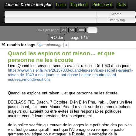
Lien de Dixie le trait plat
Login
Tag cloud
Picture wall
Daily
Links per page:
20
50
100
◄Older
page 1 / 5
91 results for tags
espionnage
x
Quand les espions ont raison… et que
personne ne les écoute
Livre Quand les services secrets avaient raison : De 1940 à nos jours
https://www.hisler.fr/livre/26157000-quand-les-services-secrets-avaient-
raison-de-1940-a-nos-jours-ils-ont-donne-l-alerte-maurin-picard-
nouveau-monde-editions
Quand les espions ont raison… et que personne ne les écoute
DÉCLASSIFIÉ. Daech, 7 Octobre, Diên Biên Phu, Irak… Dans un livre
passionnant, l’historien Maurin Picard revient sur de nombreux échecs
majeurs qui auraient pu être évités si les responsables politiques
avaient écouté leurs services de renseignement.
de la police secrète qui couvre de louanges le « petit père des peuples
» et fustige ceux qui affirment que l’Allemagne va rompre le pacte
germano-soviétique pour attaquer la Russie. Le verbatim de la