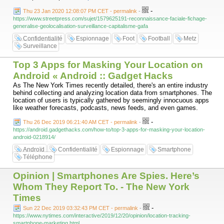
-
Thu 23 Jan 2020 12:08:07 PM CET - permalink
-
https://www.streetpress.com/sujet/1579625191-reconnaissance-faciale-fichage-
generalise-geolocalisation-surveillance-capitalisme-gafa
Confidentialité
Espionnage
Foot
Football
Metz
Surveillance
Top 3 Apps for Masking Your Location on
Android « Android :: Gadget Hacks
As The New York Times recently detailed, there's an entire industry
behind collecting and analyzing location data from smartphones. The
location of users is typically gathered by seemingly innocuous apps
like weather forecasts, podcasts, news feeds, and even games.
-
Thu 26 Dec 2019 06:21:40 AM CET - permalink
-
https://android.gadgethacks.com/how-to/top-3-apps-for-masking-your-location-
android-0218914/
Androïd
Confidentialité
Espionnage
Smartphone
Téléphone
Opinion | Smartphones Are Spies. Here’s
Whom They Report To. - The New York
Times
-
Sun 22 Dec 2019 03:32:43 PM CET - permalink
-
https://www.nytimes.com/interactive/2019/12/20/opinion/location-tracking-
smartphone-marketing.html