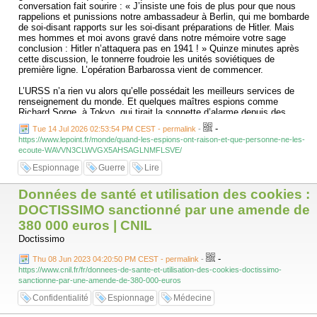
conversation fait sourire : « J’insiste une fois de plus pour que nous
rappelions et punissions notre ambassadeur à Berlin, qui me bombarde
de soi-disant rapports sur les soi-disant préparations de Hitler. Mais
mes hommes et moi avons gravé dans notre mémoire votre sage
conclusion : Hitler n’attaquera pas en 1941 ! » Quinze minutes après
cette discussion, le tonnerre foudroie les unités soviétiques de
première ligne. L’opération Barbarossa vient de commencer.
L’URSS n’a rien vu alors qu’elle possédait les meilleurs services de
renseignement du monde. Et quelques maîtres espions comme
Richard Sorge, à Tokyo, qui tirait la sonnette d’alarme depuis des
mois. Mais aussi le réseau « Orchestre rouge » à Berlin ou encore
-
Tue 14 Jul 2026 02:53:54 PM CEST - permalink
-
l’agent « Breitenbach », un policier de la Gestapo travaillant pour les
https://www.lepoint.fr/monde/quand-les-espions-ont-raison-et-que-personne-ne-les-
Soviétiques depuis 1929. Mais la terreur stalinienne a stérilisé toute
ecoute-WAVVN3CLWVGX5AHSAGLNMFLSVE/
analyse indépendante. Et quand certains défendaient les informations
de leurs espions, comme le général Proskourov à la tête du
Espionnage
Guerre
Lire
renseignement militaire, ils étaient exécutés.
La ruée des panzers aurait-elle pu être enrayée en 1940 ? Le raid
Données de santé et utilisation des cookies :
japonais sur Pearl Harbor se préparait-il réellement dans le plus grand
secret ? Les plans du Viêt-Minh à Diên Biên Phu en 1954 ont-ils été
DOCTISSIMO sanctionné par une amende de
éventés par le renseignement français ? Plus récemment, l’émergence
380 000 euros | CNIL
de Daech en Irak, l’invasion de l’Ukraine ou l’attaque du Hamas contre
Doctissimo
Israël auraient-elles pu être contrecarrées ?
-
Thu 08 Jun 2023 04:20:50 PM CEST - permalink
-
L’historien et journaliste Maurin Picard publie une somme de 400 pages
https://www.cnil.fr/fr/donnees-de-sante-et-utilisation-des-cookies-doctissimo-
aux éditions Nouveau Monde (Quand les services secrets avaient
sanctionne-par-une-amende-de-380-000-euros
raison) dans laquelle il revient sur plusieurs grands échecs qui auraient
pu être évités si les responsables politiques avaient fait confiance à
Confidentialité
Espionnage
Médecine
leurs services de renseignement. Son postulat tient en une phrase : le
pouvoir, prisonnier de ses certitudes, de ses biais cognitifs, de ses