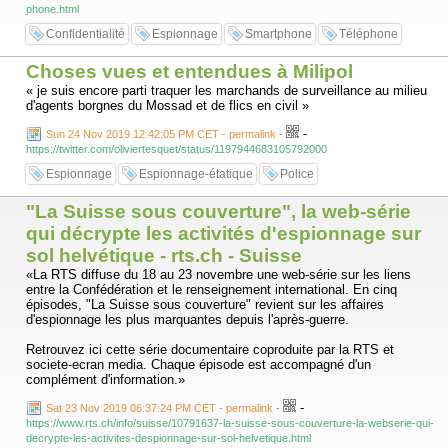
phone.html
Confidentialité
Espionnage
Smartphone
Téléphone
Choses vues et entendues à Milipol
« je suis encore parti traquer les marchands de surveillance au milieu
d'agents borgnes du Mossad et de flics en civil »
-
Sun 24 Nov 2019 12:42:05 PM CET - permalink
-
https://twitter.com/oliviertesquet/status/1197944683105792000
Espionnage
Espionnage-étatique
Police
"La Suisse sous couverture", la web-série
qui décrypte les activités d'espionnage sur
sol helvétique - rts.ch - Suisse
«La RTS diffuse du 18 au 23 novembre une web-série sur les liens
entre la Confédération et le renseignement international. En cinq
épisodes, "La Suisse sous couverture" revient sur les affaires
d'espionnage les plus marquantes depuis l'après-guerre.
Retrouvez ici cette série documentaire coproduite par la RTS et
societe-ecran media. Chaque épisode est accompagné d'un
complément d'information.»
-
Sat 23 Nov 2019 06:37:24 PM CET - permalink
-
https://www.rts.ch/info/suisse/10791637-la-suisse-sous-couverture-la-webserie-qui-
decrypte-les-activites-despionnage-sur-sol-helvetique.html