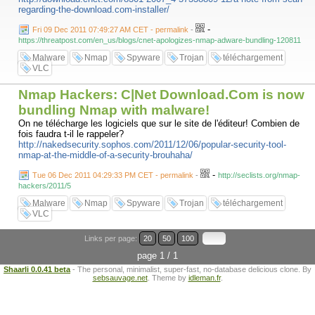
regarding-the-download.com-installer/
-
Fri 09 Dec 2011 07:49:27 AM CET - permalink
-
https://threatpost.com/en_us/blogs/cnet-apologizes-nmap-adware-bundling-120811
Malware
Nmap
Spyware
Trojan
téléchargement
VLC
Nmap Hackers: C|Net Download.Com is now
bundling Nmap with malware!
On ne télécharge les logiciels que sur le site de l'éditeur! Combien de
fois faudra t-il le rappeler?
http://nakedsecurity.sophos.com/2011/12/06/popular-security-tool-
nmap-at-the-middle-of-a-security-brouhaha/
-
Tue 06 Dec 2011 04:29:33 PM CET - permalink
-
http://seclists.org/nmap-
hackers/2011/5
Malware
Nmap
Spyware
Trojan
téléchargement
VLC
Links per page:
20
50
100
page 1 / 1
Shaarli 0.0.41 beta
- The personal, minimalist, super-fast, no-database delicious clone. By
sebsauvage.net
. Theme by
idleman.fr
.