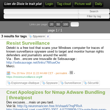
Lien de Dixie le trait plat
Login
Tag cloud
Picture wall
Daily
Links per page:
20
50
100
page 1 / 1
3 results for tags
Spyware
x
Resist Surveillance
Detekt is a free tool that scans your Windows computer for traces of
known surveillance spyware used to target and monitor human rights
defenders and journalists around the world.
Via : Ben...encore une trouvaille de Sebsauvage :
http://sebsauvage.net/links/?MIuwOw
Merci.
-
Thu 20 Nov 2014 11:22:44 AM CET - permalink
-
https://resistsurveillance.org/#
Espionnage-étatique
Spyware
Surveillance
Sécurité
Cnet Apologizes for Nmap Adware Bundling
| threatpost
Des excuses....mais un peu tard.
Voir là:
http://g.neuromancien.free.fr/shaarli/?nqPRxA
http://download.cnet.com/8301-2007_4-57338809-12/a-note-from-sean-