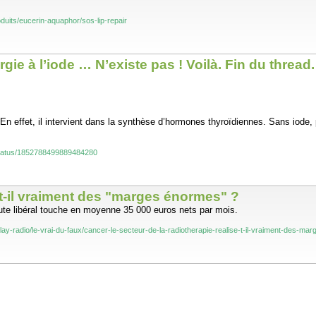
oduits/eucerin-aquaphor/sos-lip-repair
rgie à l’iode … N’existe pas ! Voilà. Fin du threa
 En effet, il intervient dans la synthèse d’hormones thyroïdiennes. Sans iod
status/1852788499889484280
e-t-il vraiment des "marges énormes" ?
ute libéral touche en moyenne 35 000 euros nets par mois.
eplay-radio/le-vrai-du-faux/cancer-le-secteur-de-la-radiotherapie-realise-t-il-vraiment-des-