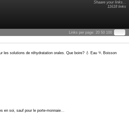
Shaare your links...
11618 links
Links per page:
20
50
100
r les solutions de réhydratation orales. Que boire? 💧 Eau 🏃 Boisson
es en soi, sauf pour le porte-monnaie…