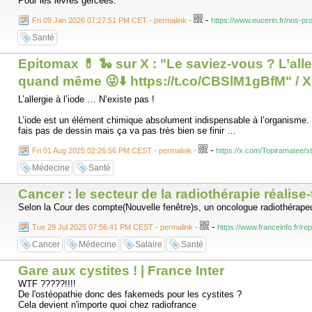
Pour les lèvres gercées.
-
Fri 09 Jan 2026 07:27:51 PM CET - permalink
-
https://www.eucerin.fr/nos-pr
Santé
Epitomax 💊 🐍 sur X : "Le saviez-vous ? L’alle
quand même 😜⬇️ https://t.co/CBSlM1gBfM" / X
L’allergie à l’iode … N’existe pas !
L’iode est un élément chimique absolument indispensable à l’organisme.
fais pas de dessin mais ça va pas très bien se finir …
-
Fri 01 Aug 2025 02:26:56 PM CEST - permalink
-
https://x.com/Topiramatee/
Médecine
Santé
Cancer : le secteur de la radiothérapie réalis
Selon la Cour des compte(Nouvelle fenêtre)s, un oncologue radiothérape
-
Tue 29 Jul 2025 07:56:41 PM CEST - permalink
-
https://www.franceinfo.fr/r
Cancer
Médecine
Salaire
Santé
Gare aux cystites ! | France Inter
WTF ?????!!!!
De l'ostéopathie donc des fakemeds pour les cystites ?
Cela devient n'importe quoi chez radiofrance