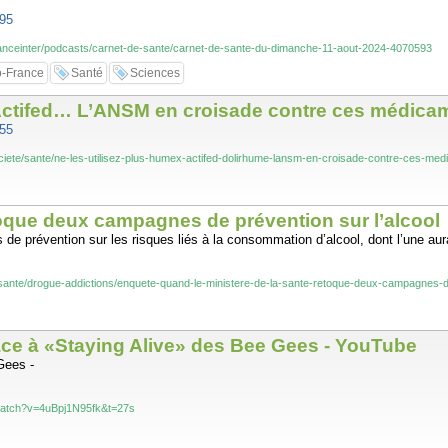
795
franceinter/podcasts/carnet-de-sante/carnet-de-sante-du-dimanche-11-aout-2024-4070593
o-France
Santé
Sciences
, Actifed… L’ANSM en croisade contre ces médica
555
r/societe/sante/ne-les-utilisez-plus-humex-actifed-dolirhume-lansm-en-croisade-cont
oque deux campagnes de prévention sur l’alcool
de prévention sur les risques liés à la consommation d’alcool, dont l’une au
r/sante/drogue-addictions/enquete-quand-le-ministere-de-la-sante-retoque-deux-campagnes-d
ce à «Staying Alive» des Bee Gees - YouTube
Gees -
watch?v=4uBpj1N95fk&t=27s