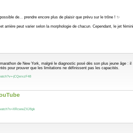
 possible de... prendre encore plus de plaisir que prévu sur le trône ! ✨
t et arrière peut varier selon la morphologie de chacun. Cependant, le jet fémin
t du sodium, car perdus en grande quantités.
 avons parlé il y a peu.
 marathon de New York, malgré le diagnostic posé dès son plus jeune âge : il 
és pour prouver que les limitations ne définissent pas les capacités.
/watch?v=-jCQerxzF48
YouTube
m/watch?v=XRcwwZXJ8gk