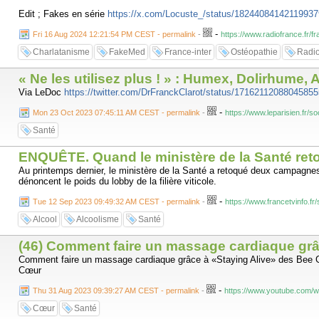
Edit ; Fakes en série
https://x.com/Locuste_/status/1824408414211993
-
Fri 16 Aug 2024 12:21:54 PM CEST - permalink
-
https://www.radiofrance.fr/
Charlatanisme
FakeMed
France-inter
Ostéopathie
Radi
« Ne les utilisez plus ! » : Humex, Dolirhume
Via LeDoc
https://twitter.com/DrFranckClarot/status/1716211208804585
-
Mon 23 Oct 2023 07:45:11 AM CEST - permalink
-
https://www.leparisien.f
Santé
ENQUÊTE. Quand le ministère de la Santé ret
Au printemps dernier, le ministère de la Santé a retoqué deux campagnes 
dénoncent le poids du lobby de la filière viticole.
-
Tue 12 Sep 2023 09:49:32 AM CEST - permalink
-
https://www.francetvinfo.f
Alcool
Alcoolisme
Santé
(46) Comment faire un massage cardiaque grâ
Comment faire un massage cardiaque grâce à «Staying Alive» des Bee 
Cœur
-
Thu 31 Aug 2023 09:39:27 AM CEST - permalink
-
https://www.youtube.com/
Cœur
Santé