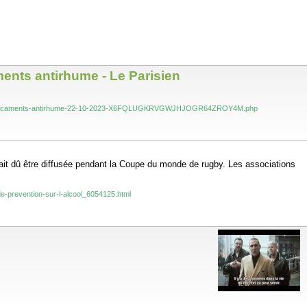
ments antirhume - Le Parisien
re-ces-medicaments-antirhume-22-10-2023-X6FQLUGKRVGWJHJOGR64ZROY4M.php
rait dû être diffusée pendant la Coupe du monde de rugby. Les associations
e-prevention-sur-l-alcool_6054125.html