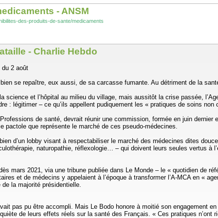
e medicaments - ANSM
onibilites-des-produits-de-sante/medicaments
taille - Charlie Hebdo
9 du 2 août
bien se repaître, eux aussi, de sa carcasse fumante. Au détriment de la sant
s la science et l’hôpital au milieu du village, mais aussitôt la crise passée
 : légitimer – ce qu’ils appellent pudiquement les « pratiques de soins non 
rofessions de santé, devrait réunir une commission, formée en juin dernier e
ur le pactole que représente le marché de ces pseudo-médecines.
bien d’un lobby visant à respectabiliser le marché des médecines dites douces
lothérapie, naturopathie, réflexologie… – qui doivent leurs seules vertus à l’
 dès mars 2021, via une tribune publiée dans Le Monde – le « quotidien de réfé
itaires et de médecins y appelaient à l’époque à transformer l’A-MCA en « ag
e la majorité présidentielle.
n’avait pas pu être accompli. Mais Le Bodo honore à moitié son engagement en
quiète de leurs effets réels sur la santé des Français. « Ces pratiques n’ont 