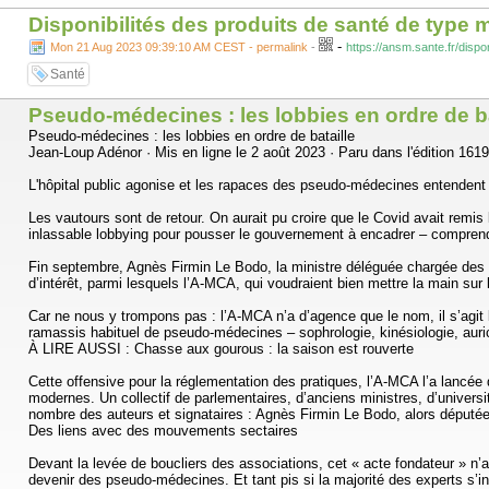
Disponibilités des produits de santé de typ
-
Mon 21 Aug 2023 09:39:10 AM CEST - permalink
-
https://ansm.sante.fr/disp
Santé
Pseudo-médecines : les lobbies en ordre de ba
Pseudo-médecines : les lobbies en ordre de bataille
Jean-Loup Adénor · Mis en ligne le 2 août 2023 · Paru dans l'édition 161
L'hôpital public agonise et les rapaces des pseudo-médecines entendent 
Les vautours sont de retour. On aurait pu croire que le Covid avait remi
inlassable lobbying pour pousser le gouvernement à encadrer – comprendre
Fin septembre, Agnès Firmin Le Bodo, la ministre déléguée chargée des P
d’intérêt, parmi lesquels l’A-MCA, qui voudraient bien mettre la main s
Car ne nous y trompons pas : l’A-MCA n’a d’agence que le nom, il s’agit 
ramassis habituel de pseudo-médecines – sophrologie, kinésiologie, auricu
À LIRE AUSSI : Chasse aux gourous : la saison est rouverte
Cette offensive pour la réglementation des pratiques, l’A-MCA l’a lancée
modernes. Un collectif de parlementaires, d’anciens ministres, d’univers
nombre des auteurs et signataires : Agnès Firmin Le Bodo, alors députée d
Des liens avec des mouvements sectaires
Devant la levée de boucliers des associations, cet « acte fondateur » 
devenir des pseudo-médecines. Et tant pis si la majorité des experts s’in