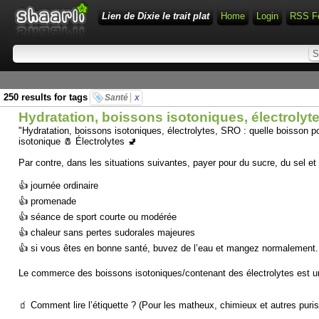
Lien de Dixie le trait plat
Home
Login
RSS F
250 results for tags
Santé
x
Hydratation, boissons isotoniques, électrolyt
"Hydratation, boissons isotoniques, électrolytes, SRO : quelle boisson 
isotonique 🧂 Électrolytes 🚽
Par contre, dans les situations suivantes, payer pour du sucre, du sel et
👍 journée ordinaire
👍 promenade
👍 séance de sport courte ou modérée
👍 chaleur sans pertes sudorales majeures
👍 si vous êtes en bonne santé, buvez de l’eau et mangez normalement.
Le commerce des boissons isotoniques/contenant des électrolytes est un
🧃 Comment lire l’étiquette ? (Pour les matheux, chimieux et autres puris