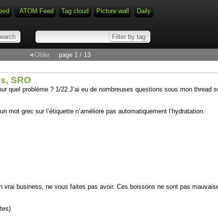
eed
ATOM Feed
Tag cloud
Picture wall
Daily
◄Older
page 1 / 13
es, SRO
pour quel problème ? 1/22 J’ai eu de nombreuses questions sous mon thread su
 un mot grec sur l’étiquette n’améliore pas automatiquement l’hydratation.
 vrai business, ne vous faites pas avoir. Ces boissons ne sont pas mauvais
tes)