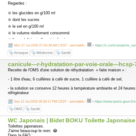
Regardez :
❇️ les glucides en g/100 ml
❇️ dont les sucres
❇️ le sel en g/100 ml
❇️ le volume réellement consommé
❇️ l’osmolalité, si elle est indiquée.
-
Mon 27 Jul 2026 07:04:39 AM CEST - permalink
-
https://x.com/campiche_sa
L’étiquette mentionne souvent le sel, pas le sodium.
Arnaque
Médecine
Santé
Pour convertir :
canicule---r-hydratation-par-voie-orale---hcsp
sodium ≈ sel ÷ 2,5
Recette de l'OMS d'une solution de réhydratation « faite maison » :
Ainsi, 0,20 g de sel/100 ml correspondent à environ 0,80 g de sodium par 
- 1 litre d'eau, 6 cuillères à café de sucre, 1 cuillère à café de sel,
À titre de comparaison, une solution de réhydratation orale OMS contient 
- la solution se conserve 12 heures à température ambiante et 24 heures
traiter.
réfrigérateur
Et là nous trouvons à la dernière situation, l’utilité réelle des SRO👇
-
Sun 12 Jul 2026 09:30:17 PM CEST - permalink
-
https://www.sports.gouv.fr/s
OMS
Santé
Sarah Campiche MD
WC Japonais | Bidet BOKU Toilette Japonaise
@campiche_sarah
·
Toilettes japonaises.
18 juil.
J'aime beaucoup le nom. 😂
21/22
Dans la FAQ :