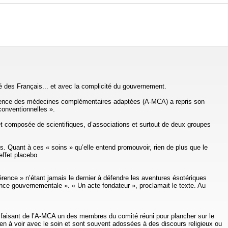
é des Français... et avec la complicité du gouvernement.
, l’Agence des médecines complémentaires adaptées (A-MCA) a repris son
conventionnelles ».
t composée de scientifiques, d’associations et surtout de deux groupes
. Quant à ces « soins » qu’elle entend promouvoir, rien de plus que le
effet placebo.
rence » n’étant jamais le dernier à défendre les aventures ésotériques
ence gouvernementale ». « Un acte fondateur », proclamait le texte. Au
 faisant de l’A-MCA un des membres du comité réuni pour plancher sur le
rien à voir avec le soin et sont souvent adossées à des discours religieux ou