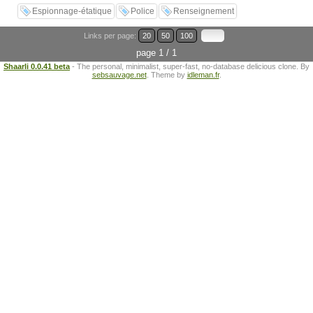
Espionnage-étatique
Police
Renseignement
Links per page:
20
50
100
page 1 / 1
Shaarli 0.0.41 beta
- The personal, minimalist, super-fast, no-database delicious clone. By
sebsauvage.net
. Theme by
idleman.fr
.