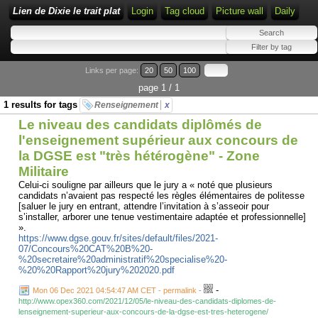
Lien de Dixie le trait plat
Login
Tag cloud
Picture wall
Daily
Links per page:
20
50
100
page 1 / 1
1 results for tags
Renseignement
x
Le niveau des candidats diplômés de
l'enseignement supérieur aux concours de
la DGSE est "très hétérogène" - Zone
Militaire
Celui-ci souligne par ailleurs que le jury a « noté que plusieurs
candidats n’avaient pas respecté les règles élémentaires de politesse
[saluer le jury en entrant, attendre l’invitation à s’asseoir pour
s’installer, arborer une tenue vestimentaire adaptée et professionnelle]
».
https://www.dgse.gouv.fr/sites/default/files/2021-
07/Concours%20CAT%20B%20-
%20secretaire%20administratif%20specialise%20-
%20%20Rapport%20jury%202020.pdf
-
Mon 06 Dec 2021 04:54:47 AM CET - permalink
-
http://www.opex360.com/2021/12/05/le-niveau-des-candidats-diplomes-de-
lenseignement-superieur-aux-concours-de-la-dgse-est-tres-heterogene/