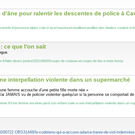
d'âne pour ralentir les descentes de police à Ca
ancetvinfo.fr/provence-alpes-cote-d-azur/vaucluse/cavaillon/cavaillon-des-dealers-coulent-d
 ce que l’on sait
ogue.
ain.fr/faits-divers-justice/2021/06/03/coups-de-couteau-et-coups-de-feu-a-metz-borny
ne interpellation violente dans un supermarché
eune femme accouche d’une petite fille morte née »
 n'ai JAMAIS vu de policier violenter quelqu'un si la personne se comportait de
nente.fr/Une-femme-enceinte-perd-son-enfant-suite-a-une-interpellation-violente-dans-un-s
0200722.OBS31448/le-codetenu-qui-a-accuse-adama-traore-de-viol-indemnise