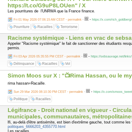
https://t.co/G9uP8LOUen" / X
Les pourritures de l'UNRWA que la France finance.
-
Fri 01 May 2026 07:06:15 AM CEST - permalink
-
https://x.com/rich_goldber
Pourriture
Racailles
Terrorisme
Racisme systémique - Liens en vrac de sebs
Appeler "Racisme systémique" le fait de sanctionner des étudiants resquil
permis.
-
Fri 03 Apr 2026 05:35:55 PM CEST - permalink
-
https://sebsauvage.net/link
Délinquance
Racailles
Vol
Simon Moos sur X : "📺Rima Hassan, ou le myth
rima hassan=Racaille.
-
Sun 29 Mar 2026 08:10:30 PM CEST - permalink
-
https://x.com/smoos_twee
Politique
Racailles
Légifrance - Droit national en vigueur - Circula
municipales, communautaires, métropolitaine
lfi, au-delà d'être antisémite, est bien d'extrême gauche, tout comme les
politiques_6666203_4355770.html
Les racailles…