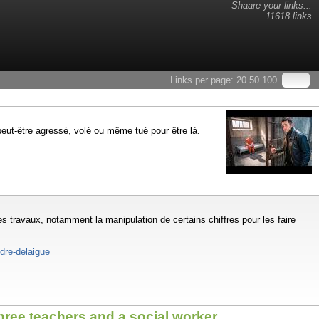
Shaare your links...
11618 links
Links per page:
20
50
100
 peut-être agressé, volé ou même tué pour être là.
s travaux, notamment la manipulation de certains chiffres pour les faire
ndre-delaigue
ree teachers and a social worker.