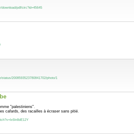
fr/download/pdf/circ?id=45645
/
e/status/2008593523780841702/photo/1
ube
nomme "palestiniens".
es cafards, des racailles à écraser sans pitié.
atch?v=Ix6In8dE12Y