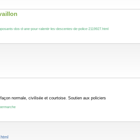
vaillon
-imposants-dos-d-ane-pour-ralentir-les-descentes-de-police-2119927.html
 façon normale, civilisée et courtoise. Soutien aux policiers
upermarche
.html