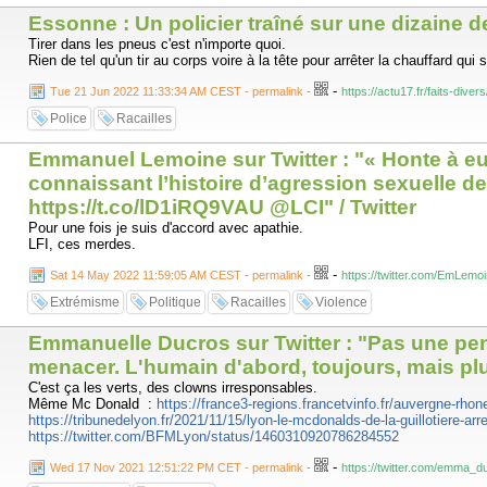
Essonne : Un policier traîné sur une dizaine d
Tirer dans les pneus c'est n'importe quoi.
Rien de tel qu'un tir au corps voire à la tête pour arrêter la chauffard qui s
-
Tue 21 Jun 2022 11:33:34 AM CEST - permalink
-
https://actu17.fr/faits-div
Police
Racailles
Emmanuel Lemoine sur Twitter : "« Honte à eu
connaissant l’histoire d’agression sexuelle de 
https://t.co/lD1iRQ9VAU @LCI" / Twitter
Pour une fois je suis d'accord avec apathie.
LFI, ces merdes.
-
Sat 14 May 2022 11:59:05 AM CEST - permalink
-
https://twitter.com/EmLem
Extrémisme
Politique
Racailles
Violence
Emmanuelle Ducros sur Twitter : "Pas une pensé
menacer. L'humain d'abord, toujours, mais plut
C'est ça les verts, des clowns irresponsables.
Même Mc Donald :
https://france3-regions.francetvinfo.fr/auvergne-rhon
https://tribunedelyon.fr/2021/11/15/lyon-le-mcdonalds-de-la-guillotiere-arr
https://twitter.com/BFMLyon/status/1460310920786284552
-
Wed 17 Nov 2021 12:51:22 PM CET - permalink
-
https://twitter.com/emma_