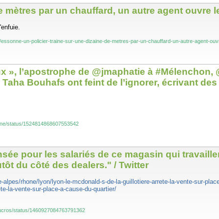
e mètres par un chauffard, un autre agent ouvre l
'enfuie.
ers/essonne-un-policier-traine-sur-une-dizaine-de-metres-par-un-chauffard-un-autre-agent-ouvr
x », l’apostrophe de @jmaphatie à #Mélenchon, @
Taha Bouhafs ont feint de l’ignorer, écrivant des 
oine/status/1524814868607553542
e pour les salariés de ce magasin qui travaillent
ôt du côté des dealers." / Twitter
e-alpes/rhone/lyon/lyon-le-mcdonald-s-de-la-guillotiere-arrete-la-vente-sur-pla
ete-la-vente-sur-place-a-cause-du-quartier/
ducros/status/1460927084763791362