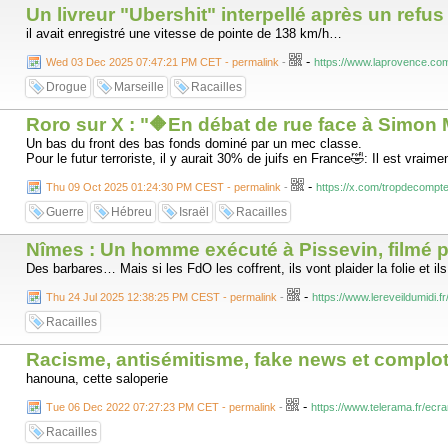
Un livreur "Ubershit" interpellé après un ref
il avait enregistré une vitesse de pointe de 138 km/h…
-
Wed 03 Dec 2025 07:47:21 PM CET - permalink
-
https://www.laprovence.com/
Drogue
Marseille
Racailles
Roro sur X : "🔶En débat de rue face à Simon 
Un bas du front des bas fonds dominé par un mec classe.
Pour le futur terroriste, il y aurait 30% de juifs en France🤣: Il est vraime
-
Thu 09 Oct 2025 01:24:30 PM CEST - permalink
-
https://x.com/tropdecomp
Guerre
Hébreu
Israël
Racailles
Nîmes : Un homme exécuté à Pissevin, filmé pui
Des barbares… Mais si les FdO les coffrent, ils vont plaider la folie et il
-
Thu 24 Jul 2025 12:38:25 PM CEST - permalink
-
https://www.lereveildum
Racailles
Racisme, antisémitisme, fake news et complot
hanouna, cette saloperie
-
Tue 06 Dec 2022 07:27:23 PM CET - permalink
-
https://www.telerama.fr/e
Racailles