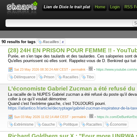
Lien de Dixie le trait plat
Home
Login
RSS F
90 results for tags
Racailles
x
(28) 24H EN PRISON POUR FEMME !! - YouTu
Purée, en s'en tape des taulards et des taulardes. Ces saloperies sont de
Qu'elles pourrissent où elles sont. Rappelez-vous de D. Benkired qui tu
-
Sat 23 May 2026 08:30:24 AM CEST - permalink
-
https://www.youtube.com/
Délinquance
Prison
Racailles
Tibo
L’économiste Gabriel Zucman a été refusé du 
La racaille de la NUPES Gabriel zucman a été refusé du poste qu’il devai
coller à ce qu’il voulait démontrer.
Quand c'est l'extrème gauche, c'est TOUJOURS pourri.
https://atlantico.fr/article/decryptage/gabriel-zucman-inspirateur-de-la-ta
-
Sun 03 May 2026 11:02:14 AM CEST - permalink
-
https://x.com/DeBunKerEt
Extrémisme
Gauche
Politique
Racailles
Économie
Richard Goldberg sur X : "Four more UNRWA st