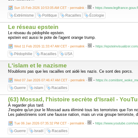
-
Sun 15 Feb 2026 10:53:05 AM CET - permalink
-
https://www.legifrance.gouv.
Extrémisme
Politique
Racailles
Écologie
Le réseau epstein
Le réseau du pédophile epstein.
epstein est aussi le pote de l'agent orange trump.
-
Wed 11 Feb 2026 11:33:47 AM CET - permalink
-
https://epsteinvisualizer.com
Pédophilie
Racailles
USA
L'islam et le nazisme
N'oublions pas que les racailles ont aidé les nazis. Ce sont des porcs.
-
Wed 07 Jan 2026 07:46:47 AM CET - permalink
-
https://x.com/dont_woke_m
Guerre
islam
Racailles
(63) Mossad, l'histoire secrète d'Israël - YouT
À regarder plus tard.
J'espère qu'un jour le Mossad aura éliminé tous les terroristes que l'on 
Les palestiniens sont une fausse nation, mais un vrai groupe terroriste, d
-
Tue 06 Jan 2026 07:35:32 PM CET - permalink
-
https://www.youtube.com/w
Guerre
Israël
Racailles