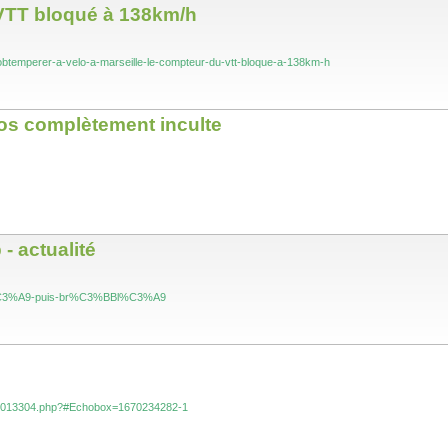
u VTT bloqué à 138km/h
d-obtemperer-a-velo-a-marseille-le-compteur-du-vtt-bloque-a-138km-h
sos complètement inculte
- actualité
lm%C3%A9-puis-br%C3%BBl%C3%A9
na-7013304.php?#Echobox=1670234282-1