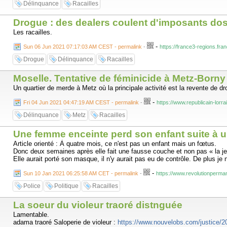
Délinquance
Racailles
Drogue : des dealers coulent d'imposants dos 
Les racailles.
-
Sun 06 Jun 2021 07:17:03 AM CEST - permalink
-
https://france3-regions.fr
Drogue
Délinquance
Racailles
Moselle. Tentative de féminicide à Metz-Borny :
Un quartier de merde à Metz où la principale activité est la revente de dr
-
Fri 04 Jun 2021 04:47:19 AM CEST - permalink
-
https://www.republicain-lorr
Délinquance
Metz
Racailles
Une femme enceinte perd son enfant suite à u
Article orienté : À quatre mois, ce n'est pas un enfant mais un fœtus.
Donc deux semaines après elle fait une fausse couche et non pas « la j
Elle aurait porté son masque, il n'y aurait pas eu de contrôle. De plus je
-
Sun 10 Jan 2021 06:25:58 AM CET - permalink
-
https://www.revolutionperma
Police
Politique
Racailles
La soeur du violeur traoré distnguée
Lamentable.
adama traoré Saloperie de violeur :
https://www.nouvelobs.com/justice/2