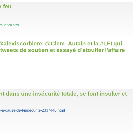
e feu
e-le-feu.html
alexiscorbiere, @Clem_Autain et la #LFI qui
tweets de soutien et essayé d’etouffer l’affaire
 dans une insécurité totale, se font insulter et
ce-a-cause-de-l-insecurite-2337448.html