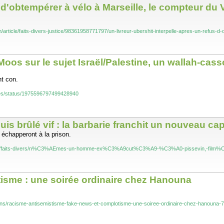
us d'obtempérer à vélo à Marseille, le compteur d
article/faits-divers-justice/98361958771797/un-livreur-ubershit-interpelle-apres-un-refus-
Moos sur le sujet Israël/Palestine, un wallah-cas
nt con.
tes/status/1975596797499428940
s brûlé vif : la barbarie franchit un nouveau cap 
s échapperont à la prison.
idi.fr/faits-divers/n%C3%AEmes-un-homme-ex%C3%A9cut%C3%A9-%C3%A0-pissevin,-fi
isme : une soirée ordinaire chez Hanouna
crans/racisme-antisemistisme-fake-news-et-complotisme-une-soiree-ordinaire-chez-hanou