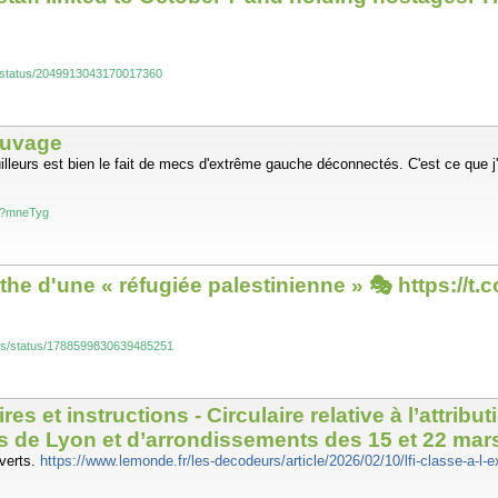
g/status/2049913043170017360
auvage
leurs est bien le fait de mecs d'extrême gauche déconnectés. C'est ce que j'ap
s/?mneTyg
e d'une « réfugiée palestinienne » 🎭 https://t.
ts/status/1788599830639485251
ires et instructions - Circulaire relative à l’attr
s de Lyon et d’arrondissements des 15 et 22 mar
 verts.
https://www.lemonde.fr/les-decodeurs/article/2026/02/10/lfi-classe-a-l