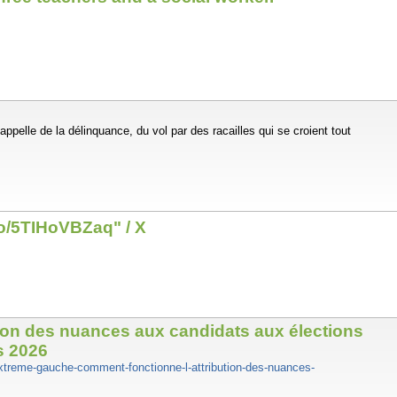
pelle de la délinquance, du vol par des racailles qui se croient tout
co/5TIHoVBZaq" / X
ibution des nuances aux candidats aux élections
s 2026
-extreme-gauche-comment-fonctionne-l-attribution-des-nuances-