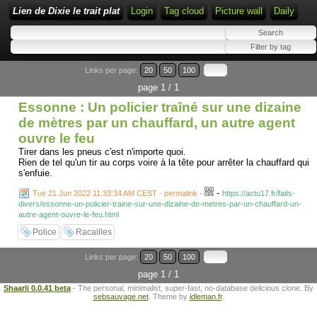
Lien de Dixie le trait plat
Login
Tag cloud
Picture wall
Daily
Links per page:
20
50
100
page 1 / 1
Essonne : Un policier traîné sur une dizaine
de mètres par un chauffard, un autre agent
ouvre le feu
Tirer dans les pneus c'est n'importe quoi.
Rien de tel qu'un tir au corps voire à la tête pour arrêter la chauffard qui
s'enfuie.
-
Tue 21 Jun 2022 11:33:34 AM CEST - permalink
-
https://actu17.fr/faits-
divers/essonne-un-policier-traine-sur-une-dizaine-de-metres-par-un-chauffard-un-
autre-agent-ouvre-le-feu.html
Police
Racailles
Links per page:
20
50
100
page 1 / 1
Shaarli 0.0.41 beta
- The personal, minimalist, super-fast, no-database delicious clone. By
sebsauvage.net
. Theme by
idleman.fr
.