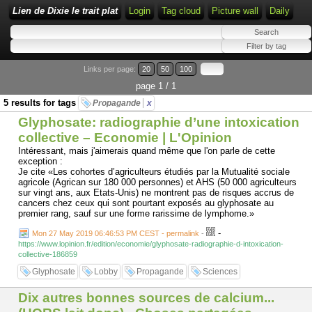
Lien de Dixie le trait plat
Login
Tag cloud
Picture wall
Daily
Links per page:
20
50
100
page 1 / 1
5 results for tags
Propagande
x
Glyphosate: radiographie d’une intoxication
collective – Economie | L'Opinion
Intéressant, mais j'aimerais quand même que l'on parle de cette
exception :
Je cite «Les cohortes d’agriculteurs étudiés par la Mutualité sociale
agricole (Agrican sur 180 000 personnes) et AHS (50 000 agriculteurs
sur vingt ans, aux Etats-Unis) ne montrent pas de risques accrus de
cancers chez ceux qui sont pourtant exposés au glyphosate au
premier rang, sauf sur une forme rarissime de lymphome.»
-
Mon 27 May 2019 06:46:53 PM CEST - permalink
-
https://www.lopinion.fr/edition/economie/glyphosate-radiographie-d-intoxication-
collective-186859
Glyphosate
Lobby
Propagande
Sciences
Dix autres bonnes sources de calcium...