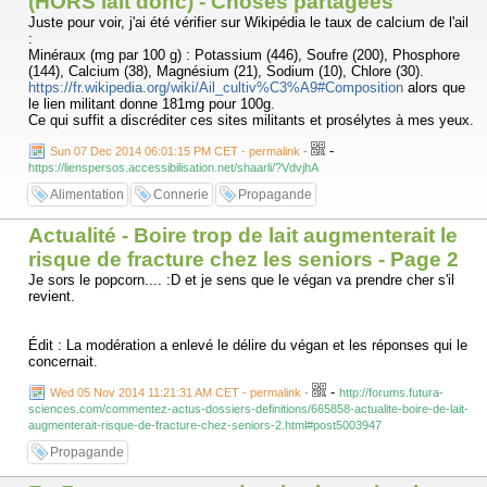
(HORS lait donc) - Choses partagées
Juste pour voir, j'ai été vérifier sur Wikipédia le taux de calcium de l'ail
:
Minéraux (mg par 100 g) : Potassium (446), Soufre (200), Phosphore
(144), Calcium (38), Magnésium (21), Sodium (10), Chlore (30).
https://fr.wikipedia.org/wiki/Ail_cultiv%C3%A9#Composition
alors que
le lien militant donne 181mg pour 100g.
Ce qui suffit a discréditer ces sites militants et prosélytes à mes yeux.
-
Sun 07 Dec 2014 06:01:15 PM CET - permalink
-
https://lienspersos.accessibilisation.net/shaarli/?VdvjhA
Alimentation
Connerie
Propagande
Actualité - Boire trop de lait augmenterait le
risque de fracture chez les seniors - Page 2
Je sors le popcorn.... :D et je sens que le végan va prendre cher s'il
revient.
Édit : La modération a enlevé le délire du végan et les réponses qui le
concernait.
-
Wed 05 Nov 2014 11:21:31 AM CET - permalink
-
http://forums.futura-
sciences.com/commentez-actus-dossiers-definitions/665858-actualite-boire-de-lait-
augmenterait-risque-de-fracture-chez-seniors-2.html#post5003947
Propagande