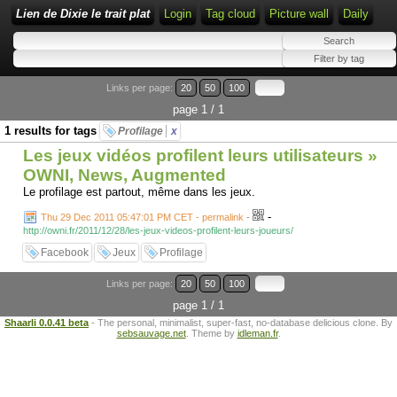
Lien de Dixie le trait plat
Login
Tag cloud
Picture wall
Daily
Links per page:
20
50
100
page 1 / 1
1 results for tags
Profilage
x
Les jeux vidéos profilent leurs utilisateurs »
OWNI, News, Augmented
Le profilage est partout, même dans les jeux.
-
Thu 29 Dec 2011 05:47:01 PM CET - permalink
-
http://owni.fr/2011/12/28/les-jeux-videos-profilent-leurs-joueurs/
Facebook
Jeux
Profilage
Links per page:
20
50
100
page 1 / 1
Shaarli 0.0.41 beta
- The personal, minimalist, super-fast, no-database delicious clone. By
sebsauvage.net
. Theme by
idleman.fr
.