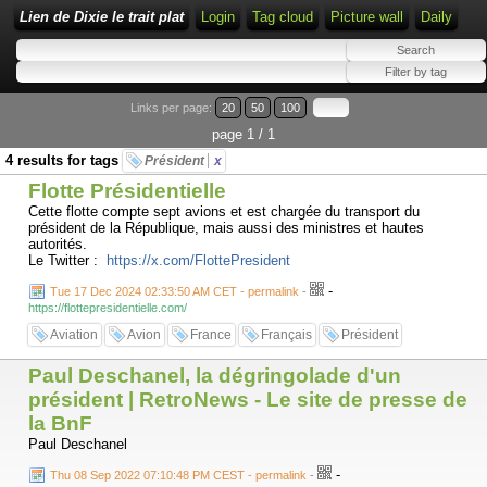
Lien de Dixie le trait plat
Login
Tag cloud
Picture wall
Daily
Links per page:
20
50
100
page 1 / 1
4 results for tags
Président
x
Flotte Présidentielle
Cette flotte compte sept avions et est chargée du transport du
président de la République, mais aussi des ministres et hautes
autorités.
Le Twitter :
https://x.com/FlottePresident
-
Tue 17 Dec 2024 02:33:50 AM CET - permalink
-
https://flottepresidentielle.com/
Aviation
Avion
France
Français
Président
Paul Deschanel, la dégringolade d'un
président | RetroNews - Le site de presse de
la BnF
Paul Deschanel
-
Thu 08 Sep 2022 07:10:48 PM CEST - permalink
-