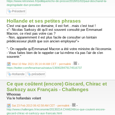
https://www.retronews.fr/politique/echo-de-presse/2018/01/02/paul-deschanel-la-
degringolade-dun-president
Président
Hollande et ses petites phrases
C'est vrai que dans ce domaine, il est fort…mais c'est tout !
«"- Nicolas Sarkozy dit qu'il est souvent consulté par Emmanuel
Macron, ce n'est pas votre cas ?
- Non, apparemment il est plus facile de consulter un lointain
prédécesseur plutôt que son ancien employeur"»
"- On rappelle qu'Emmanuel Macron a été votre ministre de l'économie.
- Vous faites bien de le rappeler car lui-même n'a pas l'air de s'en
souvenir."
-
Wed 10 Mar 2021 05:14:44 AM CET - permalink
-
https://twitter.com/fenarinarsa/status/1369028479174516737
Hollande
président
Ce que coûtent (encore) Giscard, Chirac et
Sarkozy aux Français - Challenges
Whoooaa
Via le hollandais volant
-
Sat 23 Feb 2013 06:42:58 AM CET - permalink
-
http://www.challenges.fr/economie/20130214.CHA6248/ce-que-coutent-encore-
giscard-chirac-et-sarkozy-aux-francais.html