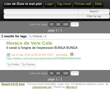
Lien de Dixie le trait plat
Login
Tag cloud
Picture wall
Daily
Links per page:
20
50
100
page 1 / 1
1 results for tags
Poésie
x
Horace de Vere Cole
Il serait à l'origine de l'expression BUNGA BUNGA
-
Sat 21 Apr 2018 02:05:53 PM CEST - permalink
-
https://twitter.com/ordrespontane/status/987609854498963456
Poète
Poésie
Links per page:
20
50
100
page 1 / 1
Shaarli 0.0.41 beta
- The personal, minimalist, super-fast, no-database delicious clone. By
sebsauvage.net
. Theme by
idleman.fr
.