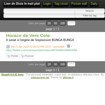
Lien de Dixie le trait plat
Login
Tag cloud
Picture wall
Daily
Links per page:
20
50
100
page 1 / 1
Horace de Vere Cole
Il serait à l'origine de l'expression BUNGA BUNGA
-
Sat 21 Apr 2018 02:05:53 PM CEST - permalink
-
https://twitter.com/ordrespontane/status/987609854498963456
Poète
Poésie
Links per page:
20
50
100
page 1 / 1
Shaarli 0.0.41 beta
- The personal, minimalist, super-fast, no-database delicious clone. By
sebsauvage.net
. Theme by
idleman.fr
.