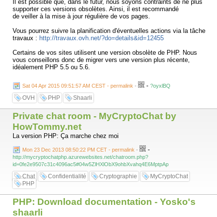
Il est possible que, dans le futur, nous soyons contraints de ne plus
supporter ces versions obsolètes. Ainsi, il est recommandé
de veiller à la mise à jour régulière de vos pages.
Vous pourrez suivre la planification d'éventuelles actions via la tâche
travaux :
http://travaux.ovh.net/?do=details&id=12455
Certains de vos sites utilisent une version obsolète de PHP. Nous
vous conseillons donc de migrer vers une version plus récente,
idéalement PHP 5.5 ou 5.6.
Vous trouverez ci-dessous le(s) site(s) concerné(s) :
-
Sat 04 Apr 2015 09:51:57 AM CEST - permalink
-
?oyxlBQ
OVH
PHP
Shaarli
- deleurme.net utilise actuellement:
- PHP 5.2
Private chat room - MyCryptoChat by
- PHP 5.3
HowTommy.net
La version PHP: Ça marche chez moi
Le support OVH ne pourra pas effectuer les opérations nécessaires sur
votre site, du fait du caractère unique de chaque configuration.
-
Mon 23 Dec 2013 08:50:22 PM CET - permalink
-
http://mycryptochatphp.azurewebsites.net/chatroom.php?
Pour vous aider dans la vérification de votre configuration PHP, et sa
id=0fe2e9507c31c4096ac5#04w5ZlHXlObX9ohbXvahq4E6MptpAp
mise à jour au besoin, un guide est à votre disposition :
https://www.ovh.com/fr/g1207.php-ovh
Chat
Confidentialité
Cryptographie
MyCryptoChat
PHP
Par ailleurs, l'utilisation d'une version PHP à jour vous permettra de
profiter pleinement des dernières innovations, comme l'optimisation
PHP: Download documentation - Yosko's
PHP-FPM :
https://www.ovh.com/fr/g1175.php-fpm
shaarli