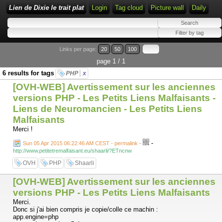
Lien de Dixie le trait plat
Login
Tag cloud
Picture wall
Daily
Links per page:
20
50
100
page 1 / 1
6 results for tags
PHP
x
[OVH-WEB] Avertissement sur les anciennes
versions PHP - Les Petits Liens Malfaisants -
Liens de Neuromancien - Les Petits Liens
Malfaisants
Merci !
-
Sun 05 Apr 2015 06:22:46 AM CEST - permalink
-
http://www.petitetremalfaisant.eu/shaarli/?ETncnw
OVH
PHP
Shaarli
[OVH-WEB] Avertissement sur les anciennes
versions PHP - Les Petits Liens Malfaisants
Merci.
Donc si j'ai bien compris je copie/colle ce machin :
app.engine=php