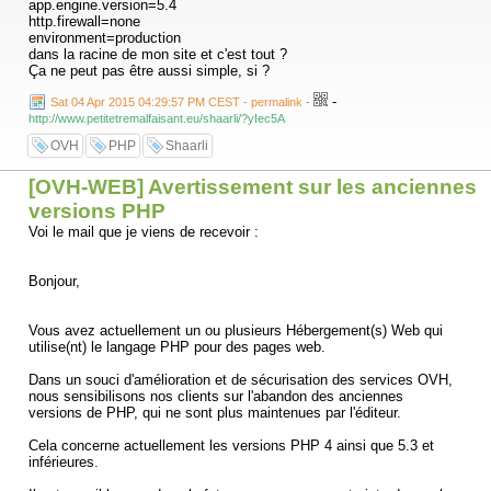
app.engine.version=5.4
http.firewall=none
environment=production
dans la racine de mon site et c'est tout ?
Ça ne peut pas être aussi simple, si ?
-
Sat 04 Apr 2015 04:29:57 PM CEST - permalink
-
http://www.petitetremalfaisant.eu/shaarli/?yIec5A
OVH
PHP
Shaarli
[OVH-WEB] Avertissement sur les anciennes
versions PHP
Voi le mail que je viens de recevoir :
Bonjour,
Vous avez actuellement un ou plusieurs Hébergement(s) Web qui
utilise(nt) le langage PHP pour des pages web.
Dans un souci d'amélioration et de sécurisation des services OVH,
nous sensibilisons nos clients sur l'abandon des anciennes
versions de PHP, qui ne sont plus maintenues par l'éditeur.
Cela concerne actuellement les versions PHP 4 ainsi que 5.3 et
inférieures.