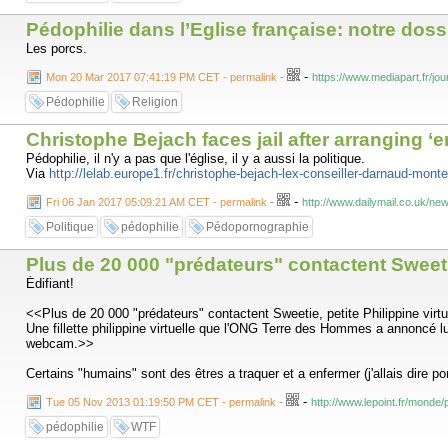
Pédophilie dans l’Eglise française: notre doss
Les porcs.
-
Mon 20 Mar 2017 07:41:19 PM CET - permalink
-
https://www.mediapart.fr/jou
Pédophilie
Religion
Christophe Bejach faces jail after arranging ‘e
Pédophilie, il n'y a pas que l'église, il y a aussi la politique.
Via
http://lelab.europe1.fr/christophe-bejach-lex-conseiller-darnaud-mon
-
Fri 06 Jan 2017 05:09:21 AM CET - permalink
-
http://www.dailymail.co.uk/ne
Politique
pédophilie
Pédopornographie
Plus de 20 000 "prédateurs" contactent Sweetie,
Édifiant!
<<Plus de 20 000 "prédateurs" contactent Sweetie, petite Philippine virtu
Une fillette philippine virtuelle que l'ONG Terre des Hommes a annoncé lu
webcam.>>
Certains "humains" sont des êtres a traquer et a enfermer (j'allais dire 
-
Tue 05 Nov 2013 01:19:50 PM CET - permalink
-
http://www.lepoint.fr/monde
pédophilie
WTF