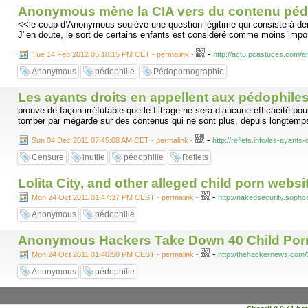
Anonymous mène la CIA vers du contenu pédo
<<le coup d’Anonymous soulève une question légitime qui consiste à d
J"en doute, le sort de certains enfants est considéré comme moins impo
-
Tue 14 Feb 2012 05:18:15 PM CET - permalink
-
http://actu.pcastuces.com/a
Anonymous
pédophilie
Pédopornographie
Les ayants droits en appellent aux pédophiles 
prouve de façon irréfutable que le filtrage ne sera d’aucune efficacité po
tomber par mégarde sur des contenus qui ne sont plus, depuis longtemp
-
Sun 04 Dec 2011 07:45:08 AM CET - permalink
-
http://reflets.info/les-ayant
Censure
inutile
pédophilie
Reflets
Lolita City, and other alleged child porn web
-
Mon 24 Oct 2011 01:47:37 PM CEST - permalink
-
http://nakedsecurity.sopho
Anonymous
pédophilie
Anonymous Hackers Take Down 40 Child Porn
-
Mon 24 Oct 2011 01:40:50 PM CEST - permalink
-
http://thehackernews.com
Anonymous
pédophilie