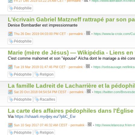
-
Fri 27 Dec 2019 03:22:14 AM CET - permalink
-
https://www.liberation.fr/chec
Pédophilie
L’écrivain Gabriel Matzneff rattrapé par son p
Denise Bombardier est impressionnante
-
Thu 26 Dec 2019 04:03:00 PM CET - permalink
-
https://www.la-croix.com/C
Pédophilie
Marie (mère de Jésus) — Wikipédia - Liens e
C'est comme mahomet et son "épouse" Aïcha dont le mariage a été con
-
Tue 19 Mar 2019 01:47:46 PM CET - permalink
-
https://sebsauvage.net/lin
Pédophilie
Religion
La famille Ladreit de Lacharrière et la pédophi
-
Sat 20 Oct 2018 04:54:54 PM CEST - permalink
-
https://twitter.com/Breve
Pédophilie
Racailles
La carte des affaires pédophiles dans l'Église
Via
https://shaarli.mydjey.eu/?pbC_Ew
-
Sun 10 Sep 2017 07:46:32 AM CEST - permalink
-
http://www.lelanceur.fr/en-
Pédophilie
Religion