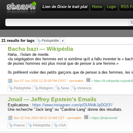
Lien de Dixie le trait plat
Home
Login
RSS F
21 results for tags
Pédophilie
x
Bacha bazi — Wikipédia
Haha…l'islam de merde.
«la ségrégation des femmes est si extrême qu'il a fallu inventer le « ba
de jeunes hommes est plus moral que de penser à une femme.»
Ils préfèrent violer des petits garçons que de penser à des femmes, les 
-
Sun 07 Jun 2026 12:35:08 PM CEST - permalink
-
https://fr.wikipedia.org/wik
Pédophilie
Religion
Sexe
Violence
Jmail — Jeffrey Epstein's Emails
Explications :
https://www.instagram.com/p/DUWdkJpDGEF/
Une recherche "Jack lang" ou "Caroline Lang" donne des résultats.
-
Sun 15 Feb 2026 08:22:15 AM CET - permalink
-
https://jmail.world/
France
Pédophilie
USA