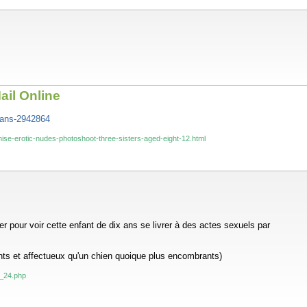
ail Online
s-ans-2942864
anise-erotic-nudes-photoshoot-three-sisters-aged-eight-12.html
r pour voir cette enfant de dix ans se livrer à des actes sexuels par
gents et affectueux qu'un chien quoique plus encombrants)
0_24.php