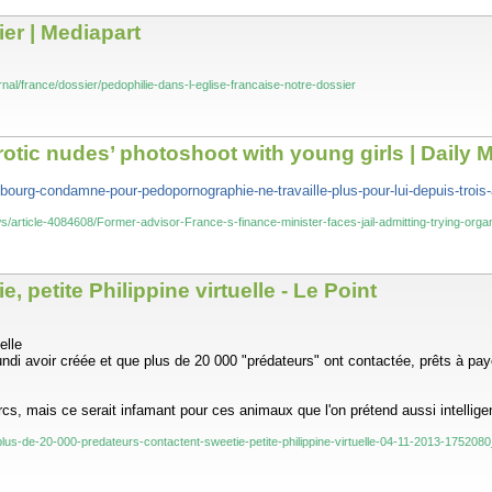
ier | Mediapart
rnal/france/dossier/pedophilie-dans-l-eglise-francaise-notre-dossier
rotic nudes’ photoshoot with young girls | Daily M
tebourg-condamne-pour-pedopornographie-ne-travaille-plus-pour-lui-depuis-troi
ws/article-4084608/Former-advisor-France-s-finance-minister-faces-jail-admitting-trying-org
 petite Philippine virtuelle - Le Point
elle
ndi avoir créée et que plus de 20 000 "prédateurs" ont contactée, prêts à paye
porcs, mais ce serait infamant pour ces animaux que l'on prétend aussi intelli
/plus-de-20-000-predateurs-contactent-sweetie-petite-philippine-virtuelle-04-11-2013-175208