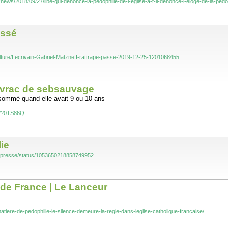
knews/2018/09/27/libe-qui-denonce-la-pedophilie-de-l-eglise-a-t-il-denonce-l-eloge-de-la-pedo
assé
ulture/Lecrivain-Gabriel-Matzneff-rattrape-passe-2019-12-25-1201068455
n vrac de sebsauvage
sommé quand elle avait 9 ou 10 ans
ks/?0TS86Q
lie
sdepresse/status/1053650218858749952
 de France | Le Lanceur
matiere-de-pedophilie-le-silence-demeure-la-regle-dans-leglise-catholique-francaise/