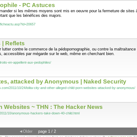
phile - PC Astuces
emander si les mêmes moyens sont mis en oeuvre pour la fermeture de sites
rtant que les bénéfices des majors.
fficheactu.asp?Id=20657
| Reflets
ur lutter contre le commerce de la pédopornographie, ou contre la maltraitance 
s, accessibles par mégarde sur le web, même en cherchant bien.
s-droits-en-appellent-aux-pedophiles/
sites, attacked by Anonymous | Naked Security
s.com/2011/10/24/lolita-city-and-other-alleged-child-porn-websites-attacked-by-anonymous/
 Websites ~ THN : The Hacker News
/2011/10/anonymous-hackers-take-down-40-child.html
◄Older
page 1 / 2