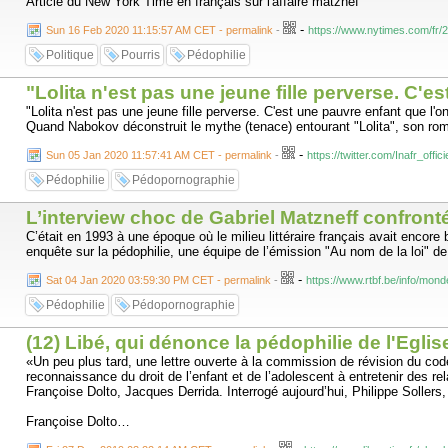
Article du New York Time en français sur l'affaire matznef
-
Sun 16 Feb 2020 11:15:57 AM CET - permalink
-
https://www.nytimes.com/fr/2
Politique
Pourris
Pédophilie
"Lolita n'est pas une jeune fille perverse. C
"Lolita n'est pas une jeune fille perverse. C'est une pauvre enfant que l'
Quand Nabokov déconstruit le mythe (tenace) entourant "Lolita", son ro
-
Sun 05 Jan 2020 11:57:41 AM CET - permalink
-
https://twitter.com/Inafr_off
Pédophilie
Pédopornographie
L’interview choc de Gabriel Matzneff confront
C’était en 1993 à une époque où le milieu littéraire français avait encor
enquête sur la pédophilie, une équipe de l’émission "Au nom de la loi" d
-
Sat 04 Jan 2020 03:59:30 PM CET - permalink
-
https://www.rtbf.be/info/mon
Pédophilie
Pédopornographie
(12) Libé, qui dénonce la pédophilie de l'Eglise
«Un peu plus tard, une lettre ouverte à la commission de révision du co
reconnaissance du droit de l’enfant et de l’adolescent à entretenir des 
Françoise Dolto, Jacques Derrida. Interrogé aujourd’hui, Philippe Sollers,
Françoise Dolto…