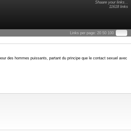
Shaare your links...
11618 links
Links per page:
20
50
100
t pour des hommes puissants, partant du principe que le contact sexuel avec