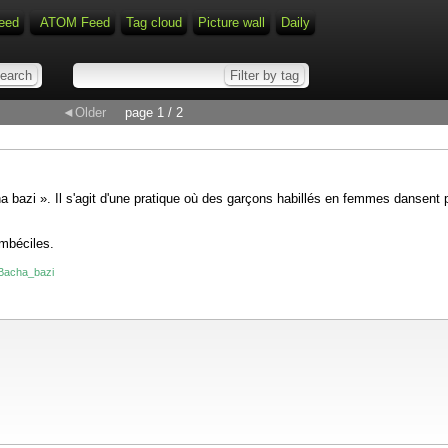
eed
ATOM Feed
Tag cloud
Picture wall
Daily
◄Older
page 1 / 2
cha bazi ». Il s'agit d'une pratique où des garçons habillés en femmes dansen
imbéciles.
i/Bacha_bazi