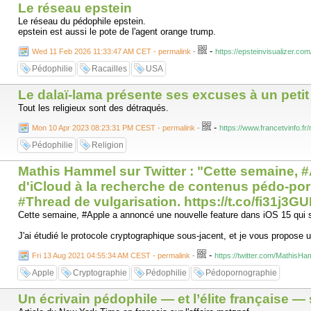
Le réseau epstein
Le réseau du pédophile epstein.
epstein est aussi le pote de l'agent orange trump.
-
Wed 11 Feb 2026 11:33:47 AM CET - permalink
-
https://epsteinvisualizer.com
Pédophilie
Racailles
USA
Le dalaï-lama présente ses excuses à un petit
Tout les religieux sont des détraqués.
-
Mon 10 Apr 2023 08:23:31 PM CEST - permalink
-
https://www.francetvinfo.f
Pédophilie
Religion
Mathis Hammel sur Twitter : "Cette semaine, 
d'iCloud à la recherche de contenus pédo-por
#Thread de vulgarisation. https://t.co/fi31j3GUL
Cette semaine, #Apple a annoncé une nouvelle feature dans iOS 15 qui s
J'ai étudié le protocole cryptographique sous-jacent, et je vous propose 
-
Fri 13 Aug 2021 04:55:34 AM CEST - permalink
-
https://twitter.com/Mathis
Apple
Cryptographie
Pédophilie
Pédopornographie
Un écrivain pédophile — et l’élite française 