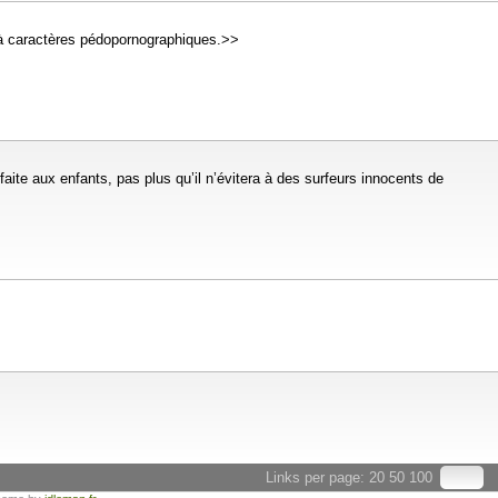
 à caractères pédopornographiques.>>
faite aux enfants, pas plus qu’il n’évitera à des surfeurs innocents de
Links per page:
20
50
100