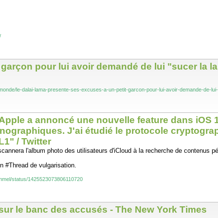
/
 garçon pour lui avoir demandé de lui "sucer la l
r/monde/le-dalai-lama-presente-ses-excuses-a-un-petit-garcon-pour-lui-avoir-demande-de-lu
#Apple a annoncé une nouvelle feature dans iOS 1
nographiques. J'ai étudié le protocole cryptogra
1" / Twitter
cannera l'album photo des utilisateurs d'iCloud à la recherche de contenus p
un #Thread de vulgarisation.
Hammel/status/1425523073806110720
— sur le banc des accusés - The New York Times