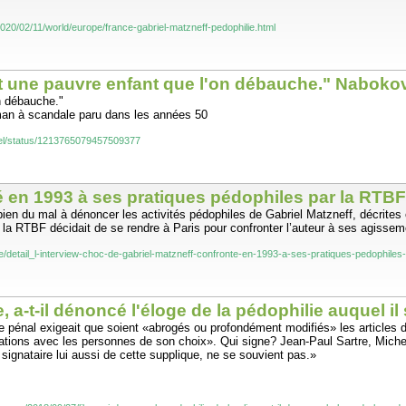
020/02/11/world/europe/france-gabriel-matzneff-pedophilie.html
'est une pauvre enfant que l'on débauche." Naboko
on débauche."
man à scandale paru dans les années 50
iciel/status/1213765079457509377
é en 1993 à ses pratiques pédophiles par la RTBF
e bien du mal à dénoncer les activités pédophiles de Gabriel Matzneff, décrite
e la RTBF décidait de se rendre à Paris pour confronter l’auteur à ses agissem
de/detail_l-interview-choc-de-gabriel-matzneff-confronte-en-1993-a-ses-pratiques-pedophiles
, a-t-il dénoncé l'éloge de la pédophilie auquel il 
de pénal exigeait que soient «abrogés ou profondément modifiés» les articles
relations avec les personnes de son choix». Qui signe? Jean-Paul Sartre, Mich
 signataire lui aussi de cette supplique, ne se souvient pas.»