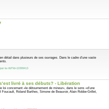
v
s en détail dans plusieurs de ses ouvrages. Dans le cadre d’une vaste
ents.
-par-la-rtbf?id=10399413
s'est livré à ses débuts? - Libération
 de loi concernant «le détournement de mineur», dans le sens «d’une
el Foucault, Roland Barthes, Simone de Beauvoir, Alain Robbe-Grillet,