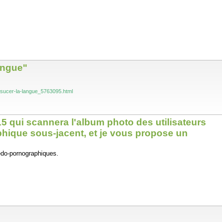
angue"
i-sucer-la-langue_5763095.html
5 qui scannera l'album photo des utilisateurs
phique sous-jacent, et je vous propose un
édo-pornographiques.