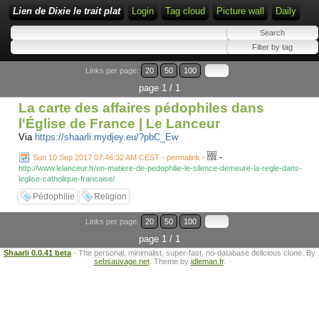
Lien de Dixie le trait plat
Login
Tag cloud
Picture wall
Daily
Links per page:
20
50
100
page 1 / 1
La carte des affaires pédophiles dans
l'Église de France | Le Lanceur
Via
https://shaarli.mydjey.eu/?pbC_Ew
-
Sun 10 Sep 2017 07:46:32 AM CEST - permalink
-
http://www.lelanceur.fr/en-matiere-de-pedophilie-le-silence-demeure-la-regle-dans-
leglise-catholique-francaise/
Pédophilie
Religion
Links per page:
20
50
100
page 1 / 1
Shaarli 0.0.41 beta
- The personal, minimalist, super-fast, no-database delicious clone. By
sebsauvage.net
. Theme by
idleman.fr
.